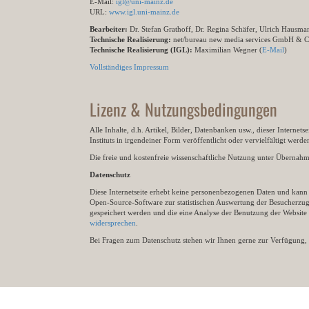
E-Mail:
igl@uni-mainz.de
URL:
www.igl.uni-mainz.de
Bearbeiter:
Dr. Stefan Grathoff, Dr. Regina Schäfer, Ulrich Hausm
Technische Realisierung:
net/bureau new media services GmbH & 
Technische Realisierung (IGL):
Maximilian Wegner (
E-Mail
)
Vollständiges Impressum
Lizenz & Nutzungsbedingungen
Alle Inhalte, d.h. Artikel, Bilder, Datenbanken usw., dieser Internet
Instituts in irgendeiner Form veröffentlicht oder vervielfältigt wer
Die freie und kostenfreie wissenschaftliche Nutzung unter Übernahme 
Datenschutz
Diese Internetseite erhebt keine personenbezogenen Daten und kann ü
Open-Source-Software zur statistischen Auswertung der Besucherzugr
gespeichert werden und die eine Analyse der Benutzung der Websit
widersprechen
.
Bei Fragen zum Datenschutz stehen wir Ihnen gerne zur Verfügung, 