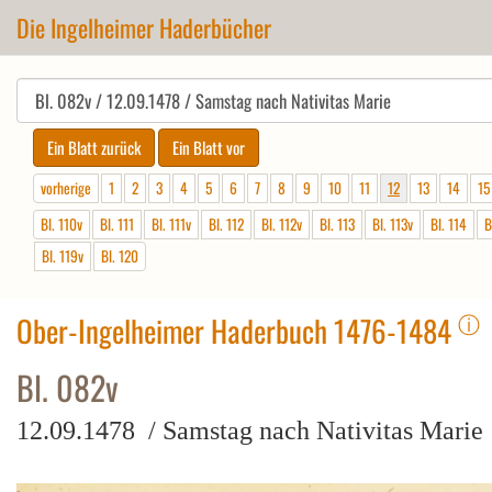
Die Ingelheimer Haderbücher
vorherige
1
2
3
4
5
6
7
8
9
10
11
12
13
14
15
Bl. 110v
Bl. 111
Bl. 111v
Bl. 112
Bl. 112v
Bl. 113
Bl. 113v
Bl. 114
B
Bl. 119v
Bl. 120
ⓘ
Ober-Ingelheimer Haderbuch 1476-1484
Bl. 082v
12.09.1478 / Samstag nach Nativitas Marie