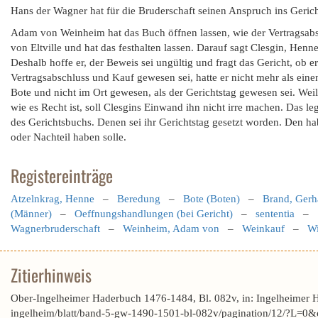
Hans der Wagner hat für die Bruderschaft seinen Anspruch ins Geric
Adam von Weinheim hat das Buch öffnen lassen, wie der Vertragsab
von Eltville und hat das festhalten lassen. Darauf sagt Clesgin, He
Deshalb hoffe er, der Beweis sei ungültig und fragt das Gericht, ob 
Vertragsabschluss und Kauf gewesen sei, hatte er nicht mehr als ein
Bote und nicht im Ort gewesen, als der Gerichtstag gewesen sei. Weil 
wie es Recht ist, soll Clesgins Einwand ihn nicht irre machen. Das l
des Gerichtsbuchs. Denen sei ihr Gerichtstag gesetzt worden. Den ha
oder Nachteil haben solle.
Registereinträge
Atzelnkrag, Henne
–
Beredung
–
Bote (Boten)
–
Brand, Gerh
(Männer)
–
Oeffnungshandlungen (bei Gericht)
–
sententia
–
Wagnerbruderschaft
–
Weinheim, Adam von
–
Weinkauf
–
Wi
Zitierhinweis
Ober-Ingelheimer Haderbuch 1476-1484, Bl. 082v, in: Ingelheimer 
ingelheim/blatt/band-5-gw-1490-1501-bl-082v/pagination/12/?L