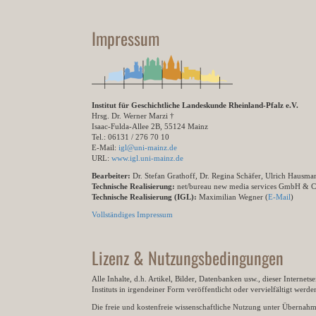
Impressum
Institut für Geschichtliche Landeskunde Rheinland-Pfalz e.V.
Hrsg. Dr. Werner Marzi †
Isaac-Fulda-Allee 2B, 55124 Mainz
Tel.: 06131 / 276 70 10
E-Mail:
igl@uni-mainz.de
URL:
www.igl.uni-mainz.de
Bearbeiter:
Dr. Stefan Grathoff, Dr. Regina Schäfer, Ulrich Hausm
Technische Realisierung:
net/bureau new media services GmbH & 
Technische Realisierung (IGL):
Maximilian Wegner (
E-Mail
)
Vollständiges Impressum
Lizenz & Nutzungsbedingungen
Alle Inhalte, d.h. Artikel, Bilder, Datenbanken usw., dieser Internet
Instituts in irgendeiner Form veröffentlicht oder vervielfältigt wer
Die freie und kostenfreie wissenschaftliche Nutzung unter Übernahme 