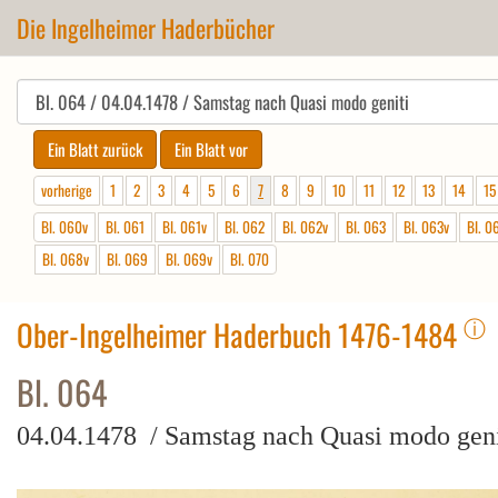
Die Ingelheimer Haderbücher
vorherige
1
2
3
4
5
6
7
8
9
10
11
12
13
14
15
Bl. 060v
Bl. 061
Bl. 061v
Bl. 062
Bl. 062v
Bl. 063
Bl. 063v
Bl. 0
Bl. 068v
Bl. 069
Bl. 069v
Bl. 070
ⓘ
Ober-Ingelheimer Haderbuch 1476-1484
Bl. 064
04.04.1478 / Samstag nach Quasi modo geni