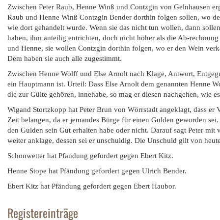
Zwischen Peter Raub, Henne Winß und Contzgin von Gelnhausen erge
Raub und Henne Winß Contzgin Bender dorthin folgen sollen, wo de
wie dort gehandelt wurde. Wenn sie das nicht tun wollen, dann sollen
haben, ihm anteilig entrichten, doch nicht höher als die Ab-rechnung
und Henne, sie wollen Contzgin dorthin folgen, wo er den Wein verkauf
Dem haben sie auch alle zugestimmt.
Zwischen Henne Wolff und Else Arnolt nach Klage, Antwort, Entgegn
ein Hauptmann ist. Urteil: Dass Else Arnolt dem genannten Henne Wol
die zur Gülte gehören, innehabe, so mag er diesen nachgehen, wie es r
Wigand Stortzkopp hat Peter Brun von Wörrstadt angeklagt, dass er V
Zeit belangen, da er jemandes Bürge für einen Gulden geworden sei. D
den Gulden sein Gut erhalten habe oder nicht. Darauf sagt Peter mi
weiter anklage, dessen sei er unschuldig. Die Unschuld gilt von heu
Schonwetter hat Pfändung gefordert gegen Ebert Kitz.
Henne Stope hat Pfändung gefordert gegen Ulrich Bender.
Ebert Kitz hat Pfändung gefordert gegen Ebert Haubor.
Registereinträge