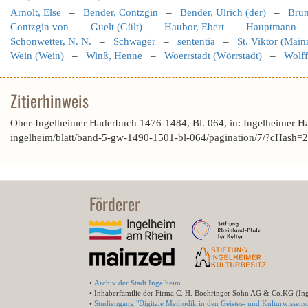
Arnolt, Else
–
Bender, Contzgin
–
Bender, Ulrich (der)
–
Brun
Contzgin von
–
Guelt (Gült)
–
Haubor, Ebert
–
Hauptmann
Schonwetter, N. N.
–
Schwager
–
sententia
–
St. Viktor (Main
Wein (Wein)
–
Winß, Henne
–
Woerrstadt (Wörrstadt)
–
Wolff
Zitierhinweis
Ober-Ingelheimer Haderbuch 1476-1484, Bl. 064, in: Ingelheimer H
ingelheim/blatt/band-5-gw-1490-1501-bl-064/pagination/7/?cHa
Förderer
•
Archiv der Stadt Ingelheim
• Inhaberfamilie der Firma C. H. Boehringer Sohn AG & Co.KG (In
•
Studiengang "Digitale Methodik in den Geistes- und Kulturwissensc