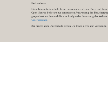
Datenschutz
Diese Internetseite erhebt keine personenbezogenen Daten und kann ü
Open-Source-Software zur statistischen Auswertung der Besucherzugr
gespeichert werden und die eine Analyse der Benutzung der Websit
widersprechen
.
Bei Fragen zum Datenschutz stehen wir Ihnen gerne zur Verfügung, 