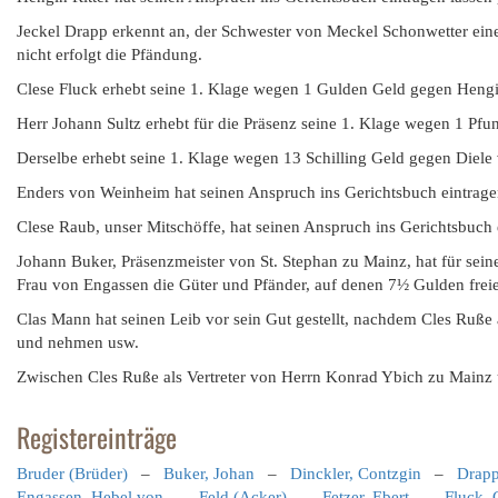
Jeckel Drapp erkennt an, der Schwester von Meckel Schonwetter e
nicht erfolgt die Pfändung.
Clese Fluck erhebt seine 1. Klage wegen 1 Gulden Geld gegen Hengin
Herr Johann Sultz erhebt für die Präsenz seine 1. Klage wegen 1 Pf
Derselbe erhebt seine 1. Klage wegen 13 Schilling Geld gegen Diele v
Enders von Weinheim hat seinen Anspruch ins Gerichtsbuch eintrage
Clese Raub, unser Mitschöffe, hat seinen Anspruch ins Gerichtsbuch 
Johann Buker, Präsenzmeister von St. Stephan zu Mainz, hat für sein
Frau von Engassen die Güter und Pfänder, auf denen 7½ Gulden freie 
Clas Mann hat seinen Leib vor sein Gut gestellt, nachdem Cles Ruße 
und nehmen usw.
Zwischen Cles Ruße als Vertreter von Herrn Konrad Ybich zu Mainz u
Registereinträge
Bruder (Brüder)
–
Buker, Johan
–
Dinckler, Contzgin
–
Drapp
Engassen, Hebel von
–
Feld (Acker)
–
Fetzer, Ebert
–
Fluck, 