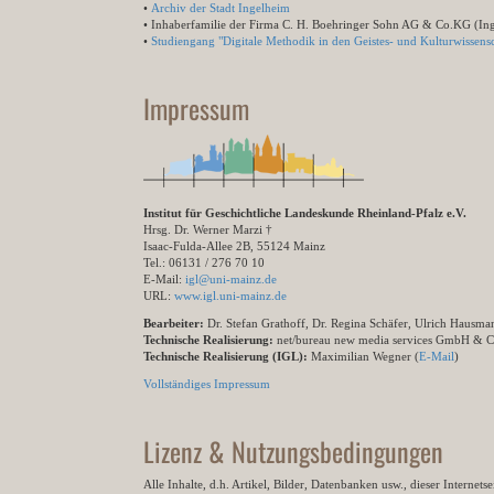
•
Archiv der Stadt Ingelheim
• Inhaberfamilie der Firma C. H. Boehringer Sohn AG & Co.KG (In
•
Studiengang "Digitale Methodik in den Geistes- und Kulturwissensc
Impressum
Institut für Geschichtliche Landeskunde Rheinland-Pfalz e.V.
Hrsg. Dr. Werner Marzi †
Isaac-Fulda-Allee 2B, 55124 Mainz
Tel.: 06131 / 276 70 10
E-Mail:
igl@uni-mainz.de
URL:
www.igl.uni-mainz.de
Bearbeiter:
Dr. Stefan Grathoff, Dr. Regina Schäfer, Ulrich Hausm
Technische Realisierung:
net/bureau new media services GmbH & 
Technische Realisierung (IGL):
Maximilian Wegner (
E-Mail
)
Vollständiges Impressum
Lizenz & Nutzungsbedingungen
Alle Inhalte, d.h. Artikel, Bilder, Datenbanken usw., dieser Internet