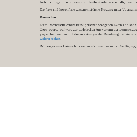
Instituts in irgendeiner Form veröffentlicht oder vervielfältigt wer
Die freie und kostenfreie wissenschaftliche Nutzung unter Übernahme 
Datenschutz
Diese Internetseite erhebt keine personenbezogenen Daten und kann ü
Open-Source-Software zur statistischen Auswertung der Besucherzugr
gespeichert werden und die eine Analyse der Benutzung der Websit
widersprechen
.
Bei Fragen zum Datenschutz stehen wir Ihnen gerne zur Verfügung, 