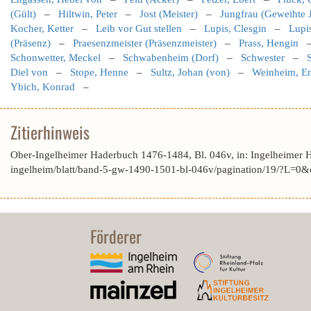
(Gült)
–
Hiltwin, Peter
–
Jost (Meister)
–
Jungfrau (Geweihte 
Kocher, Ketter
–
Leib vor Gut stellen
–
Lupis, Clesgin
–
Lupis
(Präsenz)
–
Praesenzmeister (Präsenzmeister)
–
Prass, Hengin
Schonwetter, Meckel
–
Schwabenheim (Dorf)
–
Schwester
–
Diel von
–
Stope, Henne
–
Sultz, Johan (von)
–
Weinheim, En
Ybich, Konrad
–
Zitierhinweis
Ober-Ingelheimer Haderbuch 1476-1484, Bl. 046v, in: Ingelheimer 
ingelheim/blatt/band-5-gw-1490-1501-bl-046v/pagination/19/?L=
Förderer