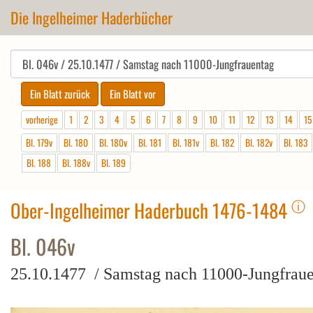
Die Ingelheimer Haderbücher
vorherige
1
2
3
4
5
6
7
8
9
10
11
12
13
14
15
Bl. 179v
Bl. 180
Bl. 180v
Bl. 181
Bl. 181v
Bl. 182
Bl. 182v
Bl. 183
Bl. 188
Bl. 188v
Bl. 189
ⓘ
Ober-Ingelheimer Haderbuch 1476-1484
Bl. 046v
25.10.1477 / Samstag nach 11000-Jungfrau