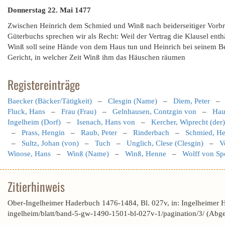
Donnerstag 22. Mai 1477
Zwischen Heinrich dem Schmied und Winß nach beiderseitiger Vorbri
Güterbuchs sprechen wir als Recht: Weil der Vertrag die Klausel enthäl
Winß soll seine Hände von dem Haus tun und Heinrich bei seinem Besi
Gericht, in welcher Zeit Winß ihm das Häuschen räumen
Registereinträge
Baecker (Bäcker/Tätigkeit)
–
Clesgin (Name)
–
Diem, Peter
Fluck, Hans
–
Frau (Frau)
–
Gelnhausen, Contzgin von
–
Hau
Ingelheim (Dorf)
–
Isenach, Hans von
–
Kercher, Wiprecht (der)
–
Prass, Hengin
–
Raub, Peter
–
Rinderbach
–
Schmied, Hei
–
Sultz, Johan (von)
–
Tuch
–
Unglich, Clese (Clesgin)
–
V
Winose, Hans
–
Winß (Name)
–
Winß, Henne
–
Wolff von Sp
Zitierhinweis
Ober-Ingelheimer Haderbuch 1476-1484, Bl. 027v, in: Ingelheimer 
ingelheim/blatt/band-5-gw-1490-1501-bl-027v-1/pagination/3/ (Abg