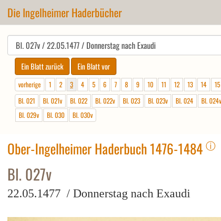
Die Ingelheimer Haderbücher
vorherige
1
2
3
4
5
6
7
8
9
10
11
12
13
14
15
Bl. 021
Bl. 021v
Bl. 022
Bl. 022v
Bl. 023
Bl. 023v
Bl. 024
Bl. 024
Bl. 029v
Bl. 030
Bl. 030v
ⓘ
Ober-Ingelheimer Haderbuch 1476-1484
Bl. 027v
22.05.1477 / Donnerstag nach Exaudi