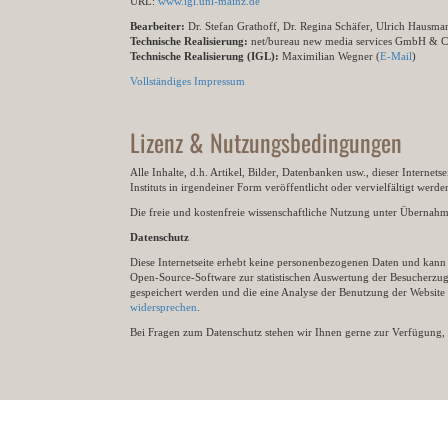
URL:
www.igl.uni-mainz.de
Bearbeiter:
Dr. Stefan Grathoff, Dr. Regina Schäfer, Ulrich Hausm
Technische Realisierung:
net/bureau new media services GmbH & 
Technische Realisierung (IGL):
Maximilian Wegner (
E-Mail
)
Vollständiges Impressum
Lizenz & Nutzungsbedingungen
Alle Inhalte, d.h. Artikel, Bilder, Datenbanken usw., dieser Internet
Instituts in irgendeiner Form veröffentlicht oder vervielfältigt wer
Die freie und kostenfreie wissenschaftliche Nutzung unter Übernahme 
Datenschutz
Diese Internetseite erhebt keine personenbezogenen Daten und kann ü
Open-Source-Software zur statistischen Auswertung der Besucherzugr
gespeichert werden und die eine Analyse der Benutzung der Websit
widersprechen
.
Bei Fragen zum Datenschutz stehen wir Ihnen gerne zur Verfügung, 