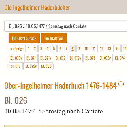
Die Ingelheimer Haderbücher
vorherige
1
2
3
4
5
6
7
8
9
10
11
12
13
14
15
Bl. 070v
Bl. 071
Bl. 071v
Bl. 072
Bl. 072v
Bl. 073
Bl. 073v
Bl. 074
Bl. 079
Bl. 079v
Bl. 080
ⓘ
Ober-Ingelheimer Haderbuch 1476-1484
Bl. 026
10.05.1477 / Samstag nach Cantate