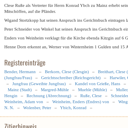
Clese Ruße als Vertreter für Herrn Konrad Ybch zu Mainz erhebt sei
Mitschöffen, auf die Pfänder.
Wigand Stortzkopp hat seinen Anspruch ins Gerichtsbuch eintragen 
Peter Schneider von Winkel hat seinen Anspruch ins Gerichtsbuch ei
Enders von Weinheim verklagt für die Kirche ebenda Kitzgin auf 6 
Henne Dorn erkennt an, Werner von Winternheim 1 Gulden und 15 Al
Registereinträge
Bender, Hermann
–
Berkorn, Clese (Clesgin)
–
Breithart, Clese 
(Jungfrau/Frau)
–
Gerichtsschreiber (Reichsgericht)
–
Harwiler, 
–
Jungfrau (Geweihte Jungfrau)
–
Kandel von Grieße, Hans
Mainz (Stadt)
–
Margred-Mühle
–
Muehle (Mühle)
–
Muller
Hengin
–
Rechnung (Abrechnung)
–
Ruße, Clese
–
Schneider
Weinheim, Adam von
–
Weinheim, Enders (Endres) von
–
Winge
N. N.
–
Wolenber, Peter
–
Ybich, Konrad
–
Zitierhinweis