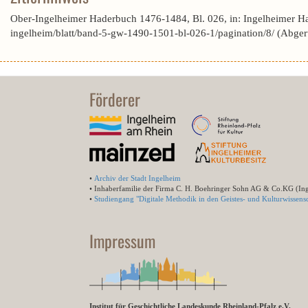
Ober-Ingelheimer Haderbuch 1476-1484, Bl. 026, in: Ingelheimer H
ingelheim/blatt/band-5-gw-1490-1501-bl-026-1/pagination/8/ (Abge
Förderer
•
Archiv der Stadt Ingelheim
• Inhaberfamilie der Firma C. H. Boehringer Sohn AG & Co.KG (In
•
Studiengang "Digitale Methodik in den Geistes- und Kulturwissensc
Impressum
Institut für Geschichtliche Landeskunde Rheinland-Pfalz e.V.