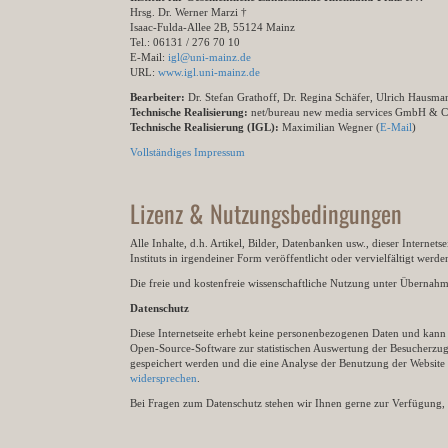
Hrsg. Dr. Werner Marzi †
Isaac-Fulda-Allee 2B, 55124 Mainz
Tel.: 06131 / 276 70 10
E-Mail:
igl@uni-mainz.de
URL:
www.igl.uni-mainz.de
Bearbeiter:
Dr. Stefan Grathoff, Dr. Regina Schäfer, Ulrich Hausm
Technische Realisierung:
net/bureau new media services GmbH & 
Technische Realisierung (IGL):
Maximilian Wegner (
E-Mail
)
Vollständiges Impressum
Lizenz & Nutzungsbedingungen
Alle Inhalte, d.h. Artikel, Bilder, Datenbanken usw., dieser Internet
Instituts in irgendeiner Form veröffentlicht oder vervielfältigt wer
Die freie und kostenfreie wissenschaftliche Nutzung unter Übernahme 
Datenschutz
Diese Internetseite erhebt keine personenbezogenen Daten und kann ü
Open-Source-Software zur statistischen Auswertung der Besucherzugr
gespeichert werden und die eine Analyse der Benutzung der Websit
widersprechen
.
Bei Fragen zum Datenschutz stehen wir Ihnen gerne zur Verfügung, 