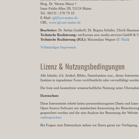
Hrsg. Dr. Werner Marzi †
Isaac-Fulda-Allee 2B, 55124 Mainz
Tel.: 06131 / 276 70 10
E-Mail:
igl@uni-mainz.de
URL:
www.igl.uni-mainz.de
Bearbeiter:
Dr. Stefan Grathoff, Dr. Regina Schäfer, Ulrich Hausm
Technische Realisierung:
net/bureau new media services GmbH & 
Technische Realisierung (IGL):
Maximilian Wegner (
E-Mail
)
Vollständiges Impressum
Lizenz & Nutzungsbedingungen
Alle Inhalte, d.h. Artikel, Bilder, Datenbanken usw., dieser Internet
Instituts in irgendeiner Form veröffentlicht oder vervielfältigt wer
Die freie und kostenfreie wissenschaftliche Nutzung unter Übernahme 
Datenschutz
Diese Internetseite erhebt keine personenbezogenen Daten und kann ü
Open-Source-Software zur statistischen Auswertung der Besucherzugr
gespeichert werden und die eine Analyse der Benutzung der Websit
widersprechen
.
Bei Fragen zum Datenschutz stehen wir Ihnen gerne zur Verfügung, 