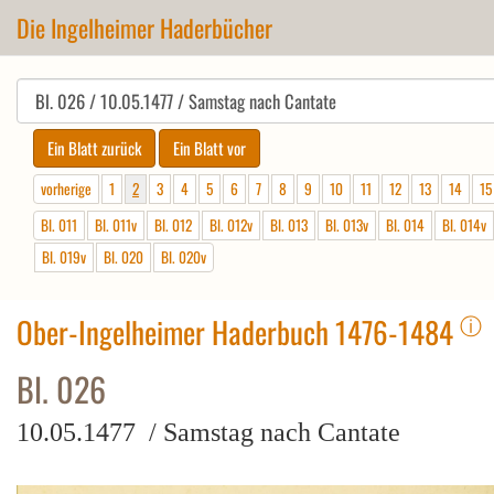
Die Ingelheimer Haderbücher
vorherige
1
2
3
4
5
6
7
8
9
10
11
12
13
14
15
Bl. 011
Bl. 011v
Bl. 012
Bl. 012v
Bl. 013
Bl. 013v
Bl. 014
Bl. 014v
Bl. 019v
Bl. 020
Bl. 020v
ⓘ
Ober-Ingelheimer Haderbuch 1476-1484
Bl. 026
10.05.1477 / Samstag nach Cantate