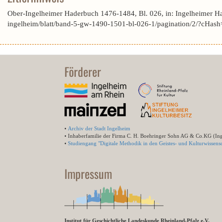
Ober-Ingelheimer Haderbuch 1476-1484, Bl. 026, in: Ingelheimer H
ingelheim/blatt/band-5-gw-1490-1501-bl-026-1/pagination/2/?c
Förderer
•
Archiv der Stadt Ingelheim
• Inhaberfamilie der Firma C. H. Boehringer Sohn AG & Co.KG (In
•
Studiengang "Digitale Methodik in den Geistes- und Kulturwissensc
Impressum
Institut für Geschichtliche Landeskunde Rheinland-Pfalz e.V.