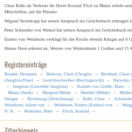
Clese Ruße als Vertreter für Herrn Konrad Ybch zu Mainz erhebt sei
Mitschöffen, auf die Pfänder.
Wigand Stortzkopp hat seinen Anspruch ins Gerichtsbuch eintragen 
Peter Schneider von Winkel hat seinen Anspruch ins Gerichtsbuch ei
Enders von Weinheim verklagt für die Kirche ebenda Kitzgin auf 6 
Henne Dorn erkennt an, Werner von Winternheim 1 Gulden und 15 Al
Registereinträge
Bender, Hermann
–
Berkorn, Clese (Clesgin)
–
Breithart, Clese 
(Jungfrau/Frau)
–
Gerichtsschreiber (Reichsgericht)
–
Harwiler, 
–
Jungfrau (Geweihte Jungfrau)
–
Kandel von Grieße, Hans
Mainz (Stadt)
–
Margred-Mühle
–
Muehle (Mühle)
–
Muller
Hengin
–
Rechnung (Abrechnung)
–
Ruße, Clese
–
Schneider
Weinheim, Adam von
–
Weinheim, Enders (Endres) von
–
Winge
N. N.
–
Wolenber, Peter
–
Ybich, Konrad
–
Zitierhinweis