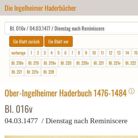
Die Ingelheimer Haderbücher
vorherige
1
2
3
4
5
6
7
8
9
10
11
12
13
14
15
Bl. 218v
Bl. 219
Bl. 219v
Bl. 220
Bl. 220v
Bl. 221
Bl. 221v
Bl. 222
Bl. 227
Bl. 227v
Bl. 228
ⓘ
Ober-Ingelheimer Haderbuch 1476-1484
Bl. 016v
04.03.1477 / Dienstag nach Reminiscere