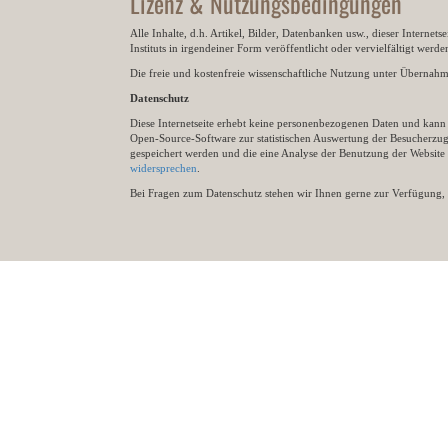
Lizenz & Nutzungsbedingungen
Alle Inhalte, d.h. Artikel, Bilder, Datenbanken usw., dieser Internet
Instituts in irgendeiner Form veröffentlicht oder vervielfältigt wer
Die freie und kostenfreie wissenschaftliche Nutzung unter Übernahme 
Datenschutz
Diese Internetseite erhebt keine personenbezogenen Daten und kann ü
Open-Source-Software zur statistischen Auswertung der Besucherzugr
gespeichert werden und die eine Analyse der Benutzung der Websit
widersprechen
.
Bei Fragen zum Datenschutz stehen wir Ihnen gerne zur Verfügung, 