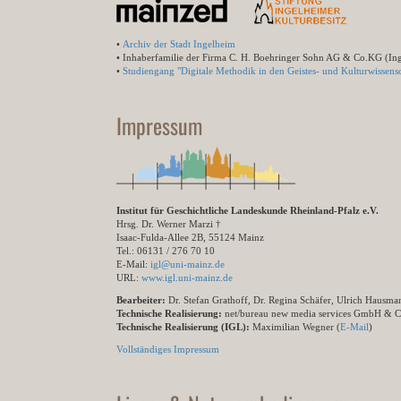
•
Archiv der Stadt Ingelheim
• Inhaberfamilie der Firma C. H. Boehringer Sohn AG & Co.KG (In
•
Studiengang "Digitale Methodik in den Geistes- und Kulturwissensc
Impressum
Institut für Geschichtliche Landeskunde Rheinland-Pfalz e.V.
Hrsg. Dr. Werner Marzi †
Isaac-Fulda-Allee 2B, 55124 Mainz
Tel.: 06131 / 276 70 10
E-Mail:
igl@uni-mainz.de
URL:
www.igl.uni-mainz.de
Bearbeiter:
Dr. Stefan Grathoff, Dr. Regina Schäfer, Ulrich Hausm
Technische Realisierung:
net/bureau new media services GmbH & 
Technische Realisierung (IGL):
Maximilian Wegner (
E-Mail
)
Vollständiges Impressum