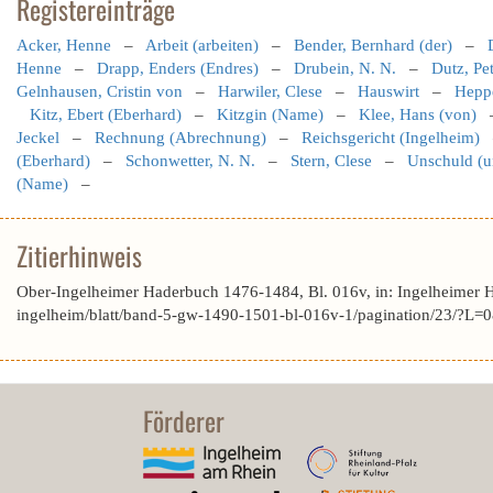
Registereinträge
Acker, Henne
–
Arbeit (arbeiten)
–
Bender, Bernhard (der)
–
Henne
–
Drapp, Enders (Endres)
–
Drubein, N. N.
–
Dutz, Pe
Gelnhausen, Cristin von
–
Harwiler, Clese
–
Hauswirt
–
Hepp
Kitz, Ebert (Eberhard)
–
Kitzgin (Name)
–
Klee, Hans (von)
Jeckel
–
Rechnung (Abrechnung)
–
Reichsgericht (Ingelheim)
(Eberhard)
–
Schonwetter, N. N.
–
Stern, Clese
–
Unschuld (u
(Name)
–
Zitierhinweis
Ober-Ingelheimer Haderbuch 1476-1484, Bl. 016v, in: Ingelheimer 
ingelheim/blatt/band-5-gw-1490-1501-bl-016v-1/pagination/23/
Förderer