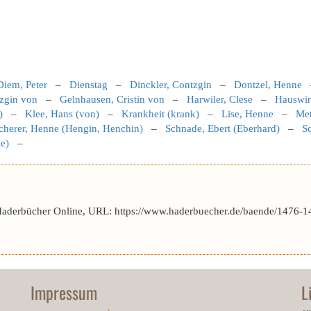
Diem, Peter
–
Dienstag
–
Dinckler, Contzgin
–
Dontzel, Henne
zgin von
–
Gelnhausen, Cristin von
–
Harwiler, Clese
–
Hauswir
)
–
Klee, Hans (von)
–
Krankheit (krank)
–
Lise, Henne
–
Met
cherer, Henne (Hengin, Henchin)
–
Schnade, Ebert (Eberhard)
–
S
e)
–
Haderbücher Online, URL: https://www.haderbuecher.de/baende/1476-1
Impressum
L