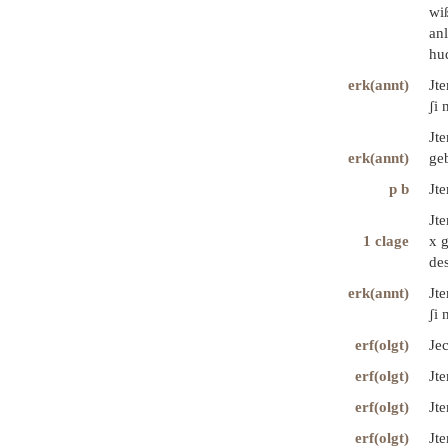
wiß
anl
hud
erk(annt)
Jte
ʃi 
Jte
erk(annt)
geb
p b
Jte
Jte
1 clage
x g
des
erk(annt)
Jte
ʃi 
erf(olgt)
Jec
erf(olgt)
Jte
erf(olgt)
Jt
erf(olgt)
Jt