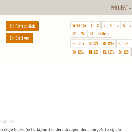
PROJEKT
vorherige
1
2
3
4
5
6
7
23
24
25
nächste
Bl. 120v
Bl. 121
Bl. 121v
Bl. 122
Bl. 126v
Bl. 127
Bl. 127v
Bl. 128
nskription
m cleʃe harwil(er) erk(ennt) enders drappen dem Jonge(n) xxij alb