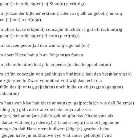
geb(e)n in xiiij tag(en) nʃ Si no(n) p erf(olgt)
m fyncze der kiʃtener erk(ennt) Jdem xviɉ alb zu gebe(n) in xiiij
en ʃi [non] p erf(olgt)
m Ebert kicze erk(ennt) conczgin dincklern I gld off rechnu(n)g
geb(e)n in xiiij tag(en) ʃi no(n) p erf(olgt)
m holczen peder ʃall den win xiiij tage halt(en).
m ebert Kicze hait p b an Joh(ann)es fauten
em ʃchererhen(ne) hait p b an
peder ʃnaden
heppenhen(ne)
m criʃtin conczgin von geilnhuʃen hußfr(au) hait den b(e)n(ann)t(en)
nczgin yren hußwert vernoitbot vnd wijl das recht dar
thűn des iʃt yr tag geʃtalt(en) noch hude zu xiiij tag(en) geig(en)
ʃenhen(ne)
em hans von klee hait kicze anne(n) zu geʃproch(e)n wie daß ʃie ym(e)
uldig ʃij j gld vnd ix alb die habe er yre abe ver-
nt(en) daß anne ýme ʃolich gelt nit gibt das ʃchade yme als
l dar zu vnd heiʃt yr des ey(n) Ja ader ney(n) Dar off ʃagt anne
 moge ʃin daß Hans yrem hußwert ʃelige(n) gearbeit habe
r geigen habe ʃin hußfrauwe eyn vnd ander geholt(en) vnd