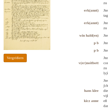
zu 
erk(annt)
Jte
tag
erk(annt)
Jte
zu 
win hald(en)
Jte
p b
Jte
p b
Jt
Jte
Vergrößern
v(er)noitbott
co
zu 
ly
Jt
ʃch
hans klee
die
vij
kicz anne
eß
da