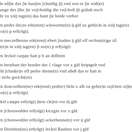
e nűʃte das ʃie hanʃen ʃchuldig ʃij vnd wes er ʃie wid(er)
ange des ʃihe ʃie vnʃchuldig die vnʃcholt iʃt geʃtalt noch
e zu xiiij tag(en) das hant ʃie beide verbot
m peder ducze erk(ennt) winworme(n) iɉ gld zu geb(e)n in xiiij tag(en)
no(n) p erf(olgt).
m meczelhenne erk(ennt) ebert ʃnaden ij gld off rechnu(n)ge zű
(e)n in xiiij tag(en) ʃi no(n) p erf(olgt)
m Jeckel carppe hait p b an drűbein
m bernhart der bender dut 1 clage vor x gld heiptgelt vnd
ld ʃchad(e)n off peder dieme(n) vnd alleß das er hait in
 richs gericht(en)
m donczelhen(ne) erk(ennt) ped(er) fieln x alb zu geb(e)n zuʃchen oiʃt(
no(n) p erf(olgt)
kel carppe erf(olgt) ʃtern cleʃen vor iij gld
m ʃchonwedder erf(olgt) kiczgin vor x gld.
em ʃchonwedder erf(olgt) ackerhenne(n) vor ij gld
em Dornhen(ne) erf(olgt) Jeckel Rauben vor ɉ gld