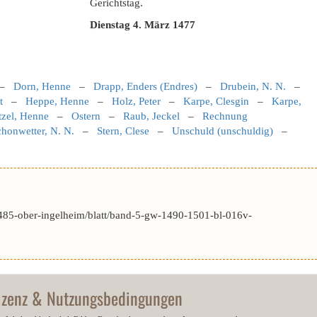
Gerichtstag.
Dienstag 4. März 1477
–
Dorn, Henne
–
Drapp, Enders (Endres)
–
Drubein, N. N.
–
t
–
Heppe, Henne
–
Holz, Peter
–
Karpe, Clesgin
–
Karpe,
zel, Henne
–
Ostern
–
Raub, Jeckel
–
Rechnung
chonwetter, N. N.
–
Stern, Clese
–
Unschuld (unschuldig)
–
485-ober-ingelheim/blatt/band-5-gw-1490-1501-bl-016v-
izenz & Nutzungsbedingungen