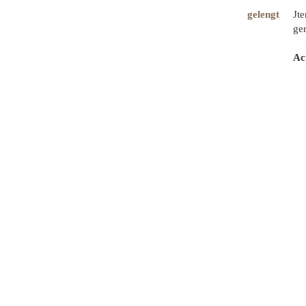
gelengt
Jt
ger
Ac