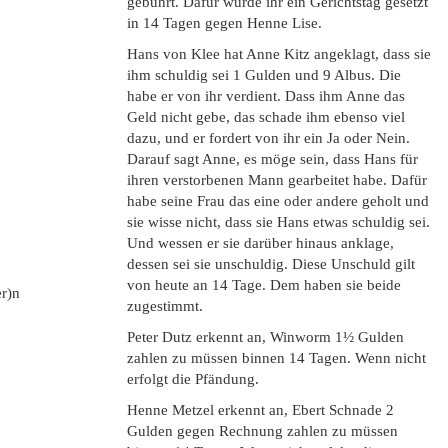
gebührt. Dafür wurde ihr ein Gerichtstag gesetzt
in 14 Tagen gegen Henne Lise.
Hans von Klee hat Anne Kitz angeklagt, dass sie
ihm schuldig sei 1 Gulden und 9 Albus. Die
habe er von ihr verdient. Dass ihm Anne das
Geld nicht gebe, das schade ihm ebenso viel
dazu, und er fordert von ihr ein Ja oder Nein.
Darauf sagt Anne, es möge sein, dass Hans für
ihren verstorbenen Mann gearbeitet habe. Dafür
habe seine Frau das eine oder andere geholt und
sie wisse nicht, dass sie Hans etwas schuldig sei.
Und wessen er sie darüber hinaus anklage,
dessen sei sie unschuldig. Diese Unschuld gilt
von heute an 14 Tage. Dem haben sie beide
er)n
zugestimmt.
Peter Dutz erkennt an, Winworm 1½ Gulden
zahlen zu müssen binnen 14 Tagen. Wenn nicht
erfolgt die Pfändung.
Henne Metzel erkennt an, Ebert Schnade 2
Gulden gegen Rechnung zahlen zu müssen