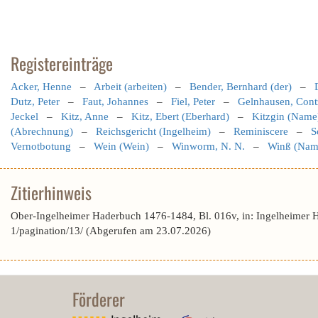
Registereinträge
Acker, Henne
–
Arbeit (arbeiten)
–
Bender, Bernhard (der)
–
Dutz, Peter
–
Faut, Johannes
–
Fiel, Peter
–
Gelnhausen, Cont
Jeckel
–
Kitz, Anne
–
Kitz, Ebert (Eberhard)
–
Kitzgin (Name
(Abrechnung)
–
Reichsgericht (Ingelheim)
–
Reminiscere
–
S
Vernotbotung
–
Wein (Wein)
–
Winworm, N. N.
–
Winß (Nam
Zitierhinweis
Ober-Ingelheimer Haderbuch 1476-1484, Bl. 016v, in: Ingelheimer 
1/pagination/13/ (Abgerufen am 23.07.2026)
Förderer