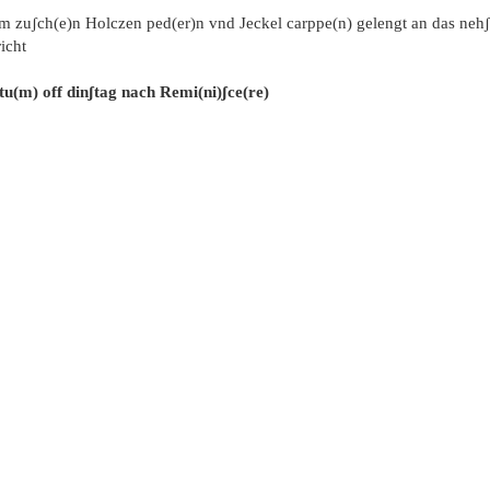
em zuʃch(e)n Holczen ped(er)n vnd Jeckel carppe(n) gelengt an das nehʃ
icht
tu(m) off dinʃtag nach Remi(ni)ʃce(re)