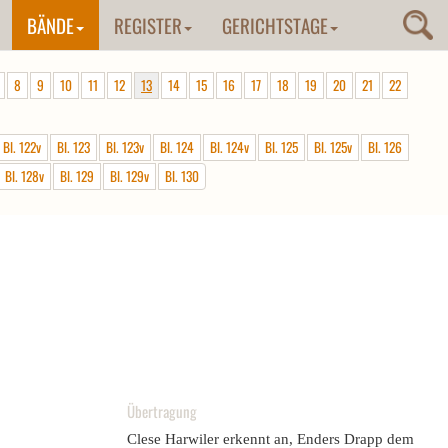
BÄNDE
REGISTER
GERICHTSTAGE
8
9
10
11
12
13
14
15
16
17
18
19
20
21
22
Bl. 122v
Bl. 123
Bl. 123v
Bl. 124
Bl. 124v
Bl. 125
Bl. 125v
Bl. 126
Bl. 128v
Bl. 129
Bl. 129v
Bl. 130
Übertragung
Clese Harwiler erkennt an, Enders Drapp dem