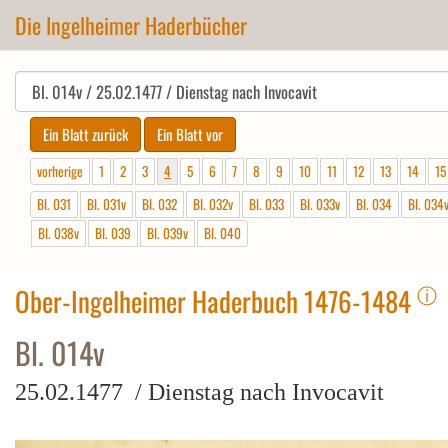
Die Ingelheimer Haderbücher
vorherige
1
2
3
4
5
6
7
8
9
10
11
12
13
14
15
Bl. 031
Bl. 031v
Bl. 032
Bl. 032v
Bl. 033
Bl. 033v
Bl. 034
Bl. 034
Bl. 038v
Bl. 039
Bl. 039v
Bl. 040
ⓘ
Ober-Ingelheimer Haderbuch 1476-1484
Bl. 014v
25.02.1477 / Dienstag nach Invocavit