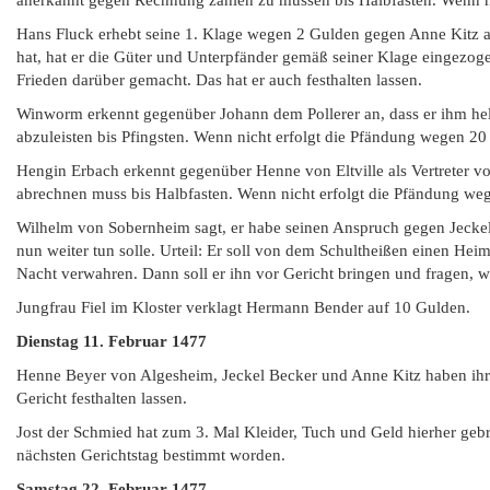
anerkannt gegen Rechnung zahlen zu müssen bis Halbfasten. Wenn ni
Hans Fluck erhebt seine 1. Klage wegen 2 Gulden gegen Anne Kitz a
hat, hat er die Güter und Unterpfänder gemäß seiner Klage eingezog
Frieden darüber gemacht. Das hat er auch festhalten lassen.
Winworm erkennt gegenüber Johann dem Pollerer an, dass er ihm helf
abzuleisten bis Pfingsten. Wenn nicht erfolgt die Pfändung wegen 20
Hengin Erbach erkennt gegenüber Henne von Eltville als Vertreter v
abrechnen muss bis Halbfasten. Wenn nicht erfolgt die Pfändung we
Wilhelm von Sobernheim sagt, er habe seinen Anspruch gegen Jeckel
nun weiter tun solle. Urteil: Er soll von dem Schultheißen einen He
Nacht verwahren. Dann soll er ihn vor Gericht bringen und fragen, w
Jungfrau Fiel im Kloster verklagt Hermann Bender auf 10 Gulden.
Dienstag 11. Februar 1477
Henne Beyer von Algesheim, Jeckel Becker und Anne Kitz haben ihr
Gericht festhalten lassen.
Jost der Schmied hat zum 3. Mal Kleider, Tuch und Geld hierher geb
nächsten Gerichtstag bestimmt worden.
Samstag 22. Februar 1477