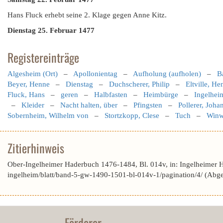
Hans Fluck erhebt seine 2. Klage gegen Anne Kitz.
Dienstag 25. Februar 1477
Registereinträge
Algesheim (Ort)
–
Apollonientag
–
Aufholung (aufholen)
–
B
Beyer, Henne
–
Dienstag
–
Duchscherer, Philip
–
Eltville, H
Fluck, Hans
–
geren
–
Halbfasten
–
Heimbürge
–
Ingelhei
–
Kleider
–
Nacht halten, über
–
Pfingsten
–
Pollerer, Johan
Sobernheim, Wilhelm von
–
Stortzkopp, Clese
–
Tuch
–
Winw
Zitierhinweis
Ober-Ingelheimer Haderbuch 1476-1484, Bl. 014v, in: Ingelheimer 
ingelheim/blatt/band-5-gw-1490-1501-bl-014v-1/pagination/4/ (Abg
Förderer