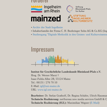
•
Archiv der Stadt Ingelheim
• Inhaberfamilie der Firma C. H. Boehringer Sohn AG & Co.KG (In
•
Studiengang "Digitale Methodik in den Geistes- und Kulturwissensc
Impressum
Institut für Geschichtliche Landeskunde Rheinland-Pfalz e.V.
Hrsg. Dr. Werner Marzi †
Isaac-Fulda-Allee 2B, 55124 Mainz
Tel.: 06131 / 276 70 10
E-Mail:
igl@uni-mainz.de
URL:
www.igl.uni-mainz.de
Bearbeiter:
Dr. Stefan Grathoff, Dr. Regina Schäfer, Ulrich Hausm
Technische Realisierung:
net/bureau new media services GmbH & 
Technische Realisierung (IGL):
Maximilian Wegner (
E-Mail
)