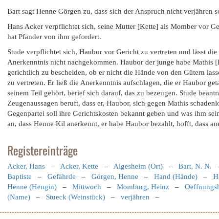
Bart sagt Henne Görgen zu, dass sich der Anspruch nicht verjähren so
Hans Acker verpflichtet sich, seine Mutter [Kette] als Momber vor G
hat Pfänder von ihm gefordert.
Stude verpflichtet sich, Haubor vor Gericht zu vertreten und lässt di
Anerkenntnis nicht nachgekommen. Haubor der junge habe Mathis [
gerichtlich zu bescheiden, ob er nicht die Hände von den Gütern lasse
zu vertreten. Er ließ die Anerkenntnis aufschlagen, die er Haubor ge
seinem Teil gehört, berief sich darauf, das zu bezeugen. Stude beant
Zeugenaussagen beruft, dass er, Haubor, sich gegen Mathis schadenlos
Gegenpartei soll ihre Gerichtskosten bekannt geben und was ihm sein
an, dass Henne Kil anerkennt, er habe Haubor bezahlt, hofft, dass ane
Registereinträge
Acker, Hans
–
Acker, Kette
–
Algesheim (Ort)
–
Bart, N. N.
Baptiste
–
Gefährde
–
Görgen, Henne
–
Hand (Hände)
–
H
Henne (Hengin)
–
Mittwoch
–
Momburg, Heinz
–
Oeffnungsh
(Name)
–
Stueck (Weinstück)
–
verjähren
–