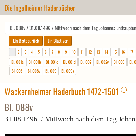
Die Ingelheimer Haderbücher
1
2
3
4
5
6
7
8
9
10
11
12
13
14
15
16
17
Bl. 001a
Bl. 001b
Bl. 001c
Bl. 001d
Bl. 002
Bl. 002v
Bl. 003
Bl. 
Bl. 008
Bl. 008v
Bl. 009
Bl. 009v
ⓘ
Wackernheimer Haderbuch 1472-1501
Bl. 088v
31.08.1496 / Mittwoch nach dem Tag Johan