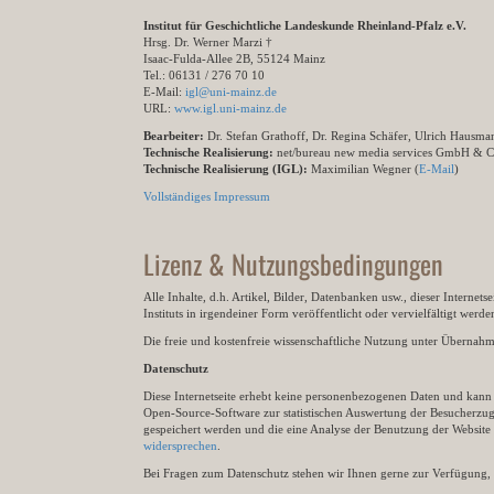
Institut für Geschichtliche Landeskunde Rheinland-Pfalz e.V.
Hrsg. Dr. Werner Marzi †
Isaac-Fulda-Allee 2B, 55124 Mainz
Tel.: 06131 / 276 70 10
E-Mail:
igl@uni-mainz.de
URL:
www.igl.uni-mainz.de
Bearbeiter:
Dr. Stefan Grathoff, Dr. Regina Schäfer, Ulrich Hausm
Technische Realisierung:
net/bureau new media services GmbH & 
Technische Realisierung (IGL):
Maximilian Wegner (
E-Mail
)
Vollständiges Impressum
Lizenz & Nutzungsbedingungen
Alle Inhalte, d.h. Artikel, Bilder, Datenbanken usw., dieser Internet
Instituts in irgendeiner Form veröffentlicht oder vervielfältigt wer
Die freie und kostenfreie wissenschaftliche Nutzung unter Übernahme 
Datenschutz
Diese Internetseite erhebt keine personenbezogenen Daten und kann ü
Open-Source-Software zur statistischen Auswertung der Besucherzugr
gespeichert werden und die eine Analyse der Benutzung der Websit
widersprechen
.
Bei Fragen zum Datenschutz stehen wir Ihnen gerne zur Verfügung, 