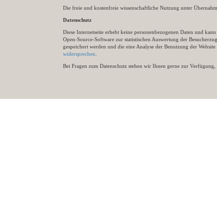
Die freie und kostenfreie wissenschaftliche Nutzung unter Übernahme 
Datenschutz
Diese Internetseite erhebt keine personenbezogenen Daten und kann ü
Open-Source-Software zur statistischen Auswertung der Besucherzugr
gespeichert werden und die eine Analyse der Benutzung der Websit
widersprechen
.
Bei Fragen zum Datenschutz stehen wir Ihnen gerne zur Verfügung, 