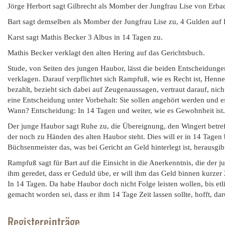
Jörge Herbort sagt Gilbrecht als Momber der Jungfrau Lise von Erb
Bart sagt demselben als Momber der Jungfrau Lise zu, 4 Gulden au
Karst sagt Mathis Becker 3 Albus in 14 Tagen zu.
Mathis Becker verklagt den alten Hering auf das Gerichtsbuch.
Stude, von Seiten des jungen Haubor, lässt die beiden Entscheidungen
verklagen. Darauf verpflichtet sich Rampfuß, wie es Recht ist, Henne 
bezahlt, bezieht sich dabei auf Zeugenaussagen, vertraut darauf, nic
eine Entscheidung unter Vorbehalt: Sie sollen angehört werden und es s
Wann? Entscheidung: In 14 Tagen und weiter, wie es Gewohnheit ist. B
Der junge Haubor sagt Ruhe zu, die Übereignung, den Wingert betr
der noch zu Händen des alten Haubor steht. Dies will er in 14 Tagen
Büchsenmeister das, was bei Gericht an Geld hinterlegt ist, herausgibt
Rampfuß sagt für Bart auf die Einsicht in die Anerkenntnis, die der 
ihm geredet, dass er Geduld übe, er will ihm das Geld binnen kurzer 
In 14 Tagen. Da habe Haubor doch nicht Folge leisten wollen, bis e
gemacht worden sei, dass er ihm 14 Tage Zeit lassen sollte, hofft, da
Registereinträge