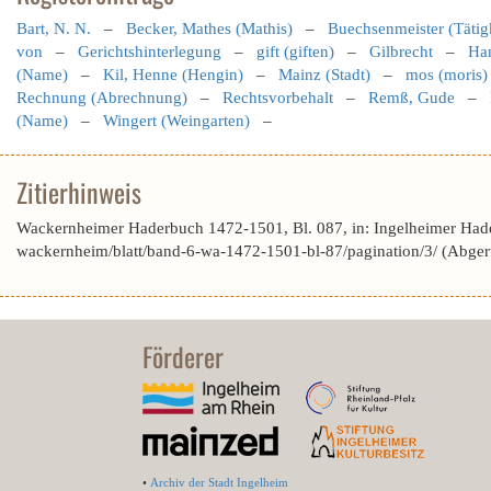
Bart, N. N.
–
Becker, Mathes (Mathis)
–
Buechsenmeister (Tätig
von
–
Gerichtshinterlegung
–
gift (giften)
–
Gilbrecht
–
Ha
(Name)
–
Kil, Henne (Hengin)
–
Mainz (Stadt)
–
mos (moris)
Rechnung (Abrechnung)
–
Rechtsvorbehalt
–
Remß, Gude
–
(Name)
–
Wingert (Weingarten)
–
Zitierhinweis
Wackernheimer Haderbuch 1472-1501, Bl. 087, in: Ingelheimer Had
wackernheim/blatt/band-6-wa-1472-1501-bl-87/pagination/3/ (Abge
Förderer
•
Archiv der Stadt Ingelheim