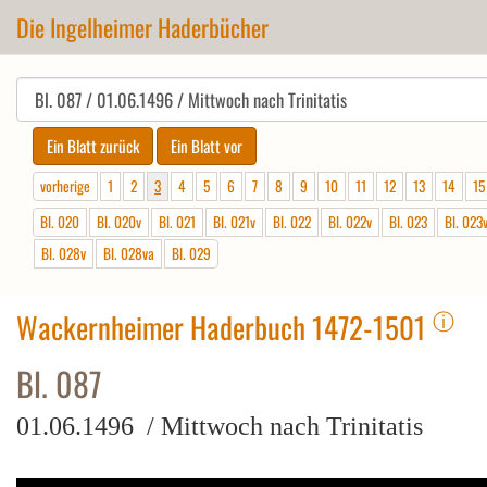
Die Ingelheimer Haderbücher
vorherige
1
2
3
4
5
6
7
8
9
10
11
12
13
14
15
Bl. 020
Bl. 020v
Bl. 021
Bl. 021v
Bl. 022
Bl. 022v
Bl. 023
Bl. 023
Bl. 028v
Bl. 028va
Bl. 029
ⓘ
Wackernheimer Haderbuch 1472-1501
Bl. 087
01.06.1496 / Mittwoch nach Trinitatis