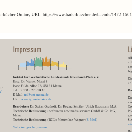
erbücher Online, URL: https://www.haderbuecher.de/baende/1472-1501
Impressum
L
All
ur
des
Je
Institut für Geschichtliche Landeskunde Rheinland-Pfalz e.V.
Di
Hrsg. Dr. Werner Marzi †
übl
Isaac-Fulda-Allee 2B, 55124 Mainz
m)
Tel.: 06131 / 276 70 10
Da
n"
E-Mail:
igl@uni-mainz.de
Di
URL:
www.igl.uni-mainz.de
ein
Bearbeiter:
Dr. Stefan Grathoff, Dr. Regina Schäfer, Ulrich Hausmann M.A.
Op
Technische Realisierung:
net/bureau new media services GmbH & Co. KG,
Pi
Mainz
ge
Technische Realisierung (IGL):
Maximilian Wegner (
E-Mail
)
Si
wi
Vollständiges Impressum
Be