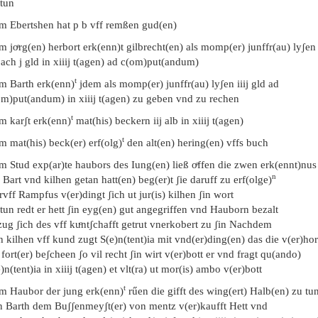
 tun
em Ebertshen hat p b vff remßen gud(en)
m joͤrg(en) herbort erk(enn)t gilbrecht(en) als momp(er) junffr(au) lyʃe
ach j gld in xiiij t(agen) ad c(om)put(andum)
t
em Barth erk(enn)
jdem als momp(er) junffr(au) lyʃen iiij gld ad
om)put(andum) in xiiij t(agen) zu geben vnd zu rechen
t
m karʃt erk(enn)
mat(his) beckern iij alb in xiiij t(agen)
t
m mat(his) beck(er) erf(olg)
den alt(en) hering(en) vffs buch
m Stud exp(ar)te haubors des Iung(en) ließ oͤffen die zwen erk(ennt)nus
n
 Bart vnd kilhen getan hatt(en) beg(er)t ʃie daruff zu erf(olge)
vff Rampfus v(er)dingt ʃich ut jur(is) kilhen ʃin wort
tun redt er hett ʃin eyg(en) gut angegriffen vnd Hauborn bezalt
ug ʃich des vff kuͦntʃchafft getrut vnerkobert zu ʃin Nachdem
h kilhen vff kund zugt S(e)n(tent)ia mit vnd(er)ding(en) das die v(er)ho
 fort(er) beʃcheen ʃo vil recht ʃin wirt v(er)bott er vnd fragt qu(ando)
)n(tent)ia in xiiij t(agen) et vlt(ra) ut mor(is) ambo v(er)bott
t
em Haubor der jung erk(enn)
rűen die gifft des wing(ert) Halb(en) zu tu
n Barth dem Buʃʃenmeyʃt(er) von mentz v(er)kaufft Hett vnd