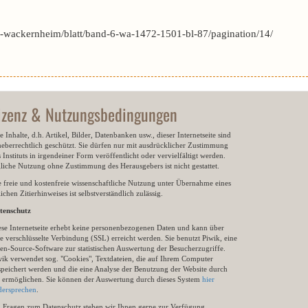
-wackernheim/blatt/band-6-wa-1472-1501-bl-87/pagination/14/
izenz & Nutzungsbedingungen
e Inhalte, d.h. Artikel, Bilder, Datenbanken usw., dieser Internetseite sind
heberrechtlich geschützt. Sie dürfen nur mit ausdrücklicher Zustimmung
 Instituts in irgendeiner Form veröffentlicht oder vervielfältigt werden.
gliche Nutzung ohne Zustimmung des Herausgebers ist nicht gestattet.
e freie und kostenfreie wissenschaftliche Nutzung unter Übernahme eines
ichen Zitierhinweises ist selbstverständlich zulässig.
tenschutz
ese Internetseite erhebt keine personenbezogenen Daten und kann über
e verschlüsselte Verbindung (SSL) erreicht werden. Sie benutzt Piwik, eine
en-Source-Software zur statistischen Auswertung der Besucherzugriffe.
wik verwendet sog. "Cookies", Textdateien, die auf Ihrem Computer
speichert werden und die eine Analyse der Benutzung der Website durch
e ermöglichen. Sie können der Auswertung durch dieses System
hier
dersprechen
.
i Fragen zum Datenschutz stehen wir Ihnen gerne zur Verfügung,