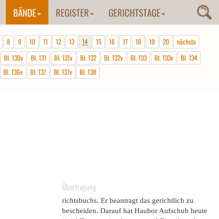
BÄNDE
REGISTER
GERICHTSTAGE
8
9
10
11
12
13
14
15
16
17
18
19
20
nächste
Bl. 130v
Bl. 131
Bl. 131v
Bl. 132
Bl. 132v
Bl. 133
Bl. 133v
Bl. 134
Bl. 136v
Bl. 137
Bl. 137v
Bl. 138
Übertragung
richtsbuchs. Er beantragt das gerichtlich zu
bescheiden. Darauf hat Haubor Aufschub heute