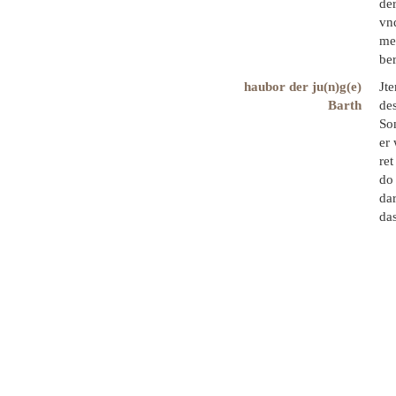
der
vn
mey
ber
haubor der ju(n)g(e)
Jt
Barth
de
So
er 
ret
do 
da
das