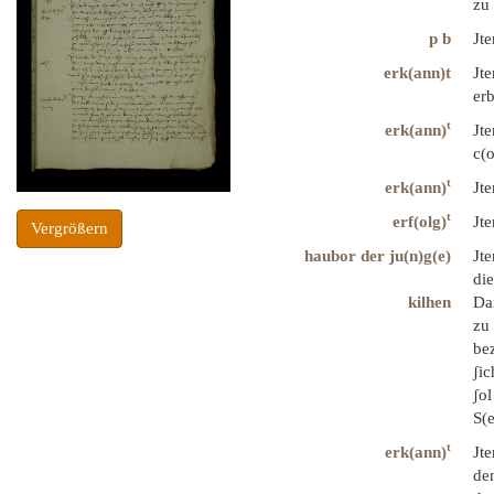
zu
p b
Jt
erk(ann)t
Jte
erb
t
erk(ann)
Jt
c(
t
erk(ann)
Jte
t
erf(olg)
Jte
Vergrößern
haubor der ju(n)g(e)
Jte
die
kilhen
Dar
zu 
bez
ʃic
ʃol
S(e
t
erk(ann)
Jt
de