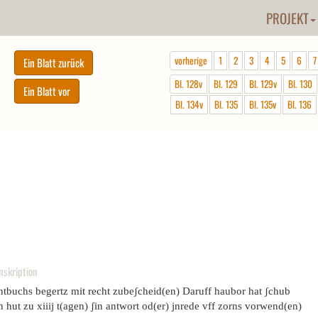
PROJEKT
vorherige
1
2
3
4
5
6
7
Bl. 128v
Bl. 129
Bl. 129v
Bl. 130
Bl. 134v
Bl. 135
Bl. 135v
Bl. 136
nskription
chtbuchs begertz mit recht zubeʃcheid(en) Daruff haubor hat ʃchub
 hut zu xiiij t(agen) ʃin antwort od(er) jnrede vff zorns vorwend(en)