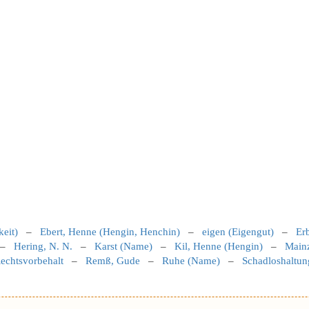
keit)
–
Ebert, Henne (Hengin, Henchin)
–
eigen (Eigengut)
–
Er
–
Hering, N. N.
–
Karst (Name)
–
Kil, Henne (Hengin)
–
Mainz
echtsvorbehalt
–
Remß, Gude
–
Ruhe (Name)
–
Schadloshaltun