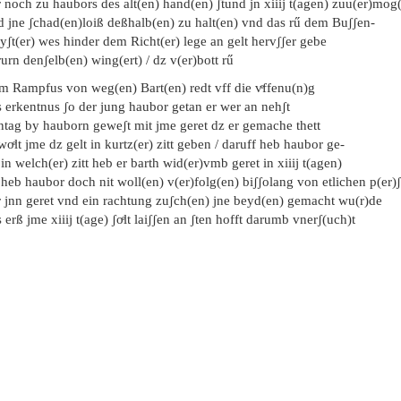
 noch zu haubors des alt(en) hand(en) ʃtund jn xiiij t(agen) zuu(er)mog
d jne ʃchad(en)loiß deßhalb(en) zu halt(en) vnd das rű dem Buʃʃen-
ʃt(er) wes hinder dem Richt(er) lege an gelt hervʃʃer gebe
urn denʃelb(en) wing(ert) / dz v(er)bott rű
em Rampfus von weg(en) Bart(en) redt vff die vͤffenu(n)g
s erkentnus ʃo der jung haubor getan er wer an nehʃt
ntag by hauborn geweʃt mit jme geret dz er gemache thett
woͤlt jme dz gelt in kurtz(er) zitt geben / daruff heb haubor ge-
 in welch(er) zitt heb er barth wid(er)vmb geret in xiiij t(agen)
heb haubor doch nit woll(en) v(er)folg(en) biʃʃolang von etlichen p(er)
r jnn geret vnd ein rachtung zuʃch(en) jne beyd(en) gemacht wu(r)de
 erß jme xiiij t(age) ʃoͤlt laiʃʃen an ʃten hofft darumb vnerʃ(uch)t