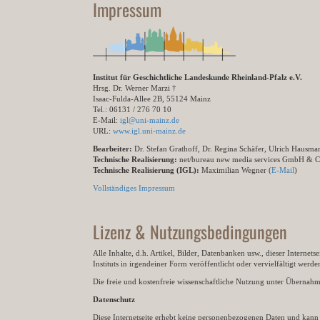
Impressum
Institut für Geschichtliche Landeskunde Rheinland-Pfalz e.V.
Hrsg. Dr. Werner Marzi †
Isaac-Fulda-Allee 2B, 55124 Mainz
Tel.: 06131 / 276 70 10
E-Mail:
igl@uni-mainz.de
URL:
www.igl.uni-mainz.de
Bearbeiter:
Dr. Stefan Grathoff, Dr. Regina Schäfer, Ulrich Hausm
Technische Realisierung:
net/bureau new media services GmbH & 
Technische Realisierung (IGL):
Maximilian Wegner (
E-Mail
)
Vollständiges Impressum
Lizenz & Nutzungsbedingungen
Alle Inhalte, d.h. Artikel, Bilder, Datenbanken usw., dieser Internet
Instituts in irgendeiner Form veröffentlicht oder vervielfältigt wer
Die freie und kostenfreie wissenschaftliche Nutzung unter Übernahme 
Datenschutz
Diese Internetseite erhebt keine personenbezogenen Daten und kann ü