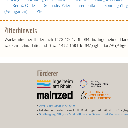
–
Remß, Gude
–
Schnade, Peter
–
sententia
–
Sonntag (Tag
(Weingarten)
–
Ziel
–
Zitierhinweis
Wackernheimer Haderbuch 1472-1501, Bl. 084, in: Ingelheimer Had
wackernheim/blatt/band-6-wa-1472-1501-bl-84/pagination/9/ (Abge
Förderer
•
Archiv der Stadt Ingelheim
• Inhaberfamilie der Firma C. H. Boehringer Sohn AG & Co.KG (In
•
Studiengang "Digitale Methodik in den Geistes- und Kulturwissensc