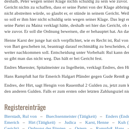
deshalb, Peter wegen seiner Klage nichts schuldig zu sein wie zuvor.
Gericht nichts zu schaffen, dass er seine Partei von der Klage abbri
nicht abstreiten würde, so glaubt er, er stünde in seinem Gericht. We
so soll er ihm hier nicht schuldig sein wegen seiner Klage. Das legt 
seine Partei zu Mainz verklagt hätte, deshalb sei hier das Gericht, ob
wie zuvor. Er soll die Ordnung beweisen, die er behauptet hat. An das
Henne Karst der junge hat sich verpflichtet, wie es Recht ist, Rul vo
von Bart geschehen ist, beantragt darauf rechtmäßig zu bescheiden, 
weiter nachkommen soll. Entscheidung unter Vorbehalt: Rul kann de
so gibt man das nicht weg. Das hält er bei Gericht fest.
Endres Muenster, Spitalmeister zu Ingelheim, verklagt Endres, den Hi
Hans Rampfuß hat für Emerich Halgart Pfänder gegen Gude Remß ge
Endres, der Hirt, sagt Hengin von Rauenthal 2 Gulden zu, jetzt zu
den anderen Gulden. Falls er zum ersten oder letzten Zahlungsziel ni
Registereinträge
Bierstadt, Rul von
–
Buechsenmeister (Tätigkeit)
–
Enders (End
Emerich
–
Hirt (Tätigkeit)
–
Judica
–
Karst, Henne
–
Kuh (
Gericht)
–
Ordnung der Fürsten
–
Ostern
–
Rampfuß, Hans