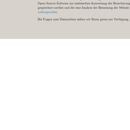
Open-Source-Software zur statistischen Auswertung der Besucherzugr
gespeichert werden und die eine Analyse der Benutzung der Websit
widersprechen
.
Bei Fragen zum Datenschutz stehen wir Ihnen gerne zur Verfügung, 