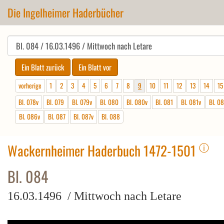
Die Ingelheimer Haderbücher
vorherige
1
2
3
4
5
6
7
8
9
10
11
12
13
14
15
Bl. 078v
Bl. 079
Bl. 079v
Bl. 080
Bl. 080v
Bl. 081
Bl. 081v
Bl. 0
Bl. 086v
Bl. 087
Bl. 087v
Bl. 088
ⓘ
Wackernheimer Haderbuch 1472-1501
Bl. 084
16.03.1496 / Mittwoch nach Letare