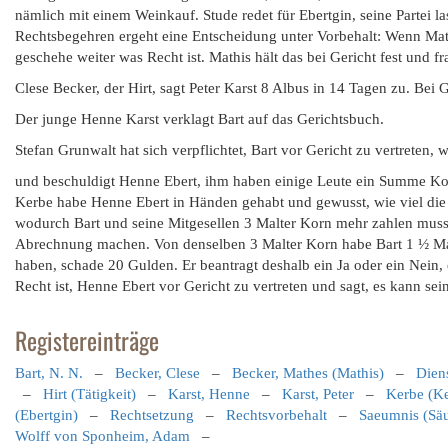
nämlich mit einem Weinkauf. Stude redet für Ebertgin, seine Partei l
Rechtsbegehren ergeht eine Entscheidung unter Vorbehalt: Wenn Math
geschehe weiter was Recht ist. Mathis hält das bei Gericht fest und 
Clese Becker, der Hirt, sagt Peter Karst 8 Albus in 14 Tagen zu. Bei G
Der junge Henne Karst verklagt Bart auf das Gerichtsbuch.
Stefan Grunwalt hat sich verpflichtet, Bart vor Gericht zu vertreten, w
und beschuldigt Henne Ebert, ihm haben einige Leute ein Summe Kor
Kerbe habe Henne Ebert in Händen gehabt und gewusst, wie viel die
wodurch Bart und seine Mitgesellen 3 Malter Korn mehr zahlen muss
Abrechnung machen. Von denselben 3 Malter Korn habe Bart 1 ½ Mal
haben, schade 20 Gulden. Er beantragt deshalb ein Ja oder ein Nein, o
Recht ist, Henne Ebert vor Gericht zu vertreten und sagt, es kann sei
Registereinträge
Bart, N. N.
–
Becker, Clese
–
Becker, Mathes (Mathis)
–
Dien
–
Hirt (Tätigkeit)
–
Karst, Henne
–
Karst, Peter
–
Kerbe (Ke
(Ebertgin)
–
Rechtsetzung
–
Rechtsvorbehalt
–
Saeumnis (Sä
Wolff von Sponheim, Adam
–