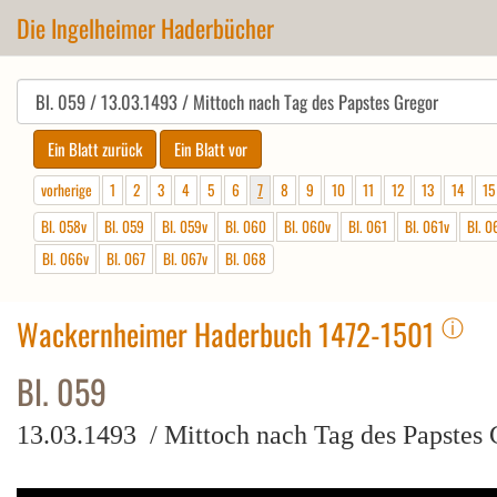
Die Ingelheimer Haderbücher
vorherige
1
2
3
4
5
6
7
8
9
10
11
12
13
14
15
Bl. 058v
Bl. 059
Bl. 059v
Bl. 060
Bl. 060v
Bl. 061
Bl. 061v
Bl. 0
Bl. 066v
Bl. 067
Bl. 067v
Bl. 068
ⓘ
Wackernheimer Haderbuch 1472-1501
Bl. 059
13.03.1493 / Mittoch nach Tag des Papstes 