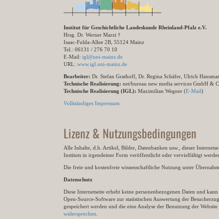
Institut für Geschichtliche Landeskunde Rheinland-Pfalz e.V.
Hrsg. Dr. Werner Marzi †
Isaac-Fulda-Allee 2B, 55124 Mainz
Tel.: 06131 / 276 70 10
E-Mail:
igl@uni-mainz.de
URL:
www.igl.uni-mainz.de
Bearbeiter:
Dr. Stefan Grathoff, Dr. Regina Schäfer, Ulrich Hausm
Technische Realisierung:
net/bureau new media services GmbH & 
Technische Realisierung (IGL):
Maximilian Wegner (
E-Mail
)
Vollständiges Impressum
Lizenz & Nutzungsbedingungen
Alle Inhalte, d.h. Artikel, Bilder, Datenbanken usw., dieser Internet
Instituts in irgendeiner Form veröffentlicht oder vervielfältigt wer
Die freie und kostenfreie wissenschaftliche Nutzung unter Übernahme 
Datenschutz
Diese Internetseite erhebt keine personenbezogenen Daten und kann ü
Open-Source-Software zur statistischen Auswertung der Besucherzugr
gespeichert werden und die eine Analyse der Benutzung der Websit
widersprechen
.