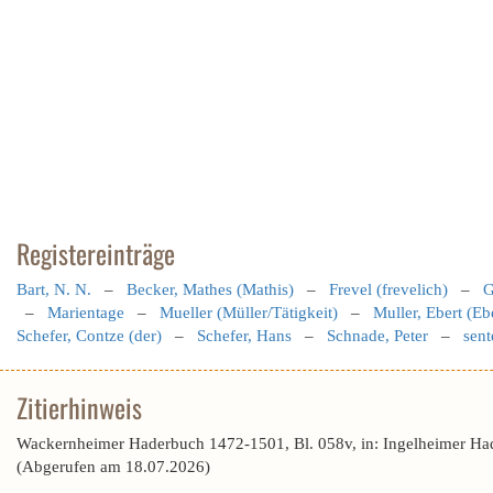
Registereinträge
Bart, N. N.
–
Becker, Mathes (Mathis)
–
Frevel (frevelich)
–
G
–
Marientage
–
Mueller (Müller/Tätigkeit)
–
Muller, Ebert (Eb
Schefer, Contze (der)
–
Schefer, Hans
–
Schnade, Peter
–
sent
Zitierhinweis
Wackernheimer Haderbuch 1472-1501, Bl. 058v, in: Ingelheimer Ha
(Abgerufen am 18.07.2026)