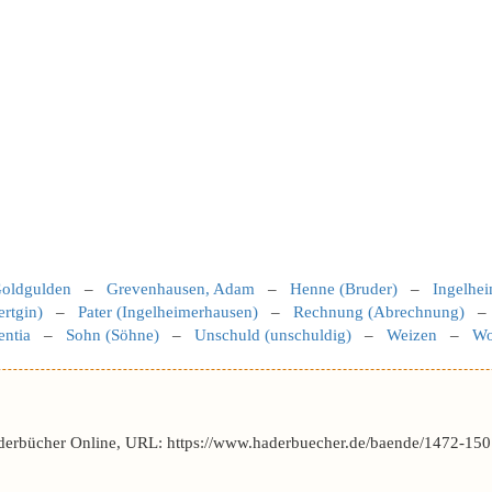
oldgulden
–
Grevenhausen, Adam
–
Henne (Bruder)
–
Ingelhei
ertgin)
–
Pater (Ingelheimerhausen)
–
Rechnung (Abrechnung)
entia
–
Sohn (Söhne)
–
Unschuld (unschuldig)
–
Weizen
–
Wo
derbücher Online, URL: https://www.haderbuecher.de/baende/1472-150