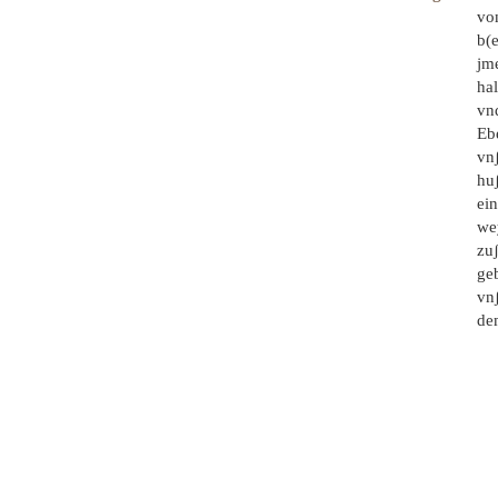
von
b(
jme
hal
vnd
Ebe
vnʃ
huʃ
ein
wey
zuʃ
ge
vnʃ
de