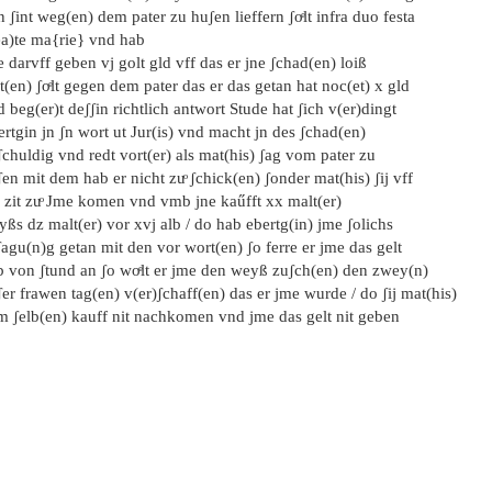
 ʃint weg(en) dem pater zu huʃen lieffern ʃoͤlt infra duo festa
ea)te ma{rie} vnd hab
 darvff geben vj golt gld vff das er jne ʃchad(en) loiß
t(en) ʃoͤlt gegen dem pater das er das getan hat noc(et) x gld
 beg(er)t deʃʃin richtlich antwort Stude hat ʃich v(er)dingt
rtgin jn ʃn wort ut Jur(is) vnd macht jn des ʃchad(en)
chuldig vnd redt vort(er) als mat(his) ʃag vom pater zu
en mit dem hab er nicht zuͦ ʃchick(en) ʃonder mat(his) ʃij vff
 zit zuͦ Jme komen vnd vmb jne kaűfft xx malt(er)
ßs dz malt(er) vor xvj alb / do hab ebertg(in) jme ʃolichs
agu(n)g getan mit den vor wort(en) ʃo ferre er jme das gelt
b von ʃtund an ʃo woͤlt er jme den weyß zuʃch(en) den zwey(n)
er frawen tag(en) v(er)ʃchaff(en) das er jme wurde / do ʃij mat(his)
m ʃelb(en) kauff nit nachkomen vnd jme das gelt nit geben