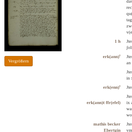
das
rec
qu(
tag
zwe
v(e
1 h
Jte
ʃo
t
erk(ann)
Jte
Vergrößern
an 
Jt
in 
t
erk(enn)
Jt
Jte
erk(ann)t ffr(efel)
ix 
was
wo
mathis becker
Jte
Ebertgin
vm