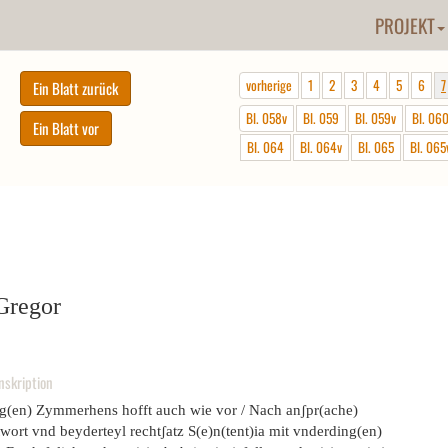
PROJEKT
vorherige
1
2
3
4
5
6
7
Bl. 058v
Bl. 059
Bl. 059v
Bl. 06
Bl. 064
Bl. 064v
Bl. 065
Bl. 065
Gregor
nskription
g(en) Zymmerhens hofft auch wie vor / Nach anʃpr(ache)
wort vnd beyderteyl rechtʃatz S(e)n(tent)ia mit vnderding(en)