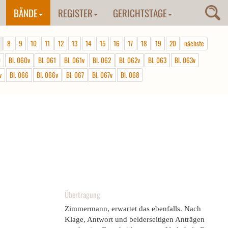
BÄNDE
REGISTER
GERICHTSTAGE
8
9
10
11
12
13
14
15
16
17
18
19
20
nächste
0
Bl. 060v
Bl. 061
Bl. 061v
Bl. 062
Bl. 062v
Bl. 063
Bl. 063v
v
Bl. 066
Bl. 066v
Bl. 067
Bl. 067v
Bl. 068
Übertragung
Zimmermann, erwartet das ebenfalls. Nach
Klage, Antwort und beiderseitigen Anträgen