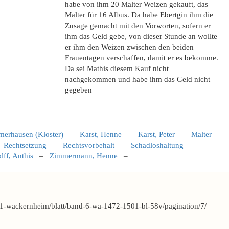
habe von ihm 20 Malter Weizen gekauft, das
Malter für 16 Albus. Da habe Ebertgin ihm die
Zusage gemacht mit den Vorworten, sofern er
ihm das Geld gebe, von dieser Stunde an wollte
er ihm den Weizen zwischen den beiden
Frauentagen verschaffen, damit er es bekomme.
Da sei Mathis diesem Kauf nicht
nachgekommen und habe ihm das Geld nicht
gegeben
merhausen (Kloster)
–
Karst, Henne
–
Karst, Peter
–
Malter
–
Rechtsetzung
–
Rechtsvorbehalt
–
Schadloshaltung
–
lff, Anthis
–
Zimmermann, Henne
–
1-wackernheim/blatt/band-6-wa-1472-1501-bl-58v/pagination/7/