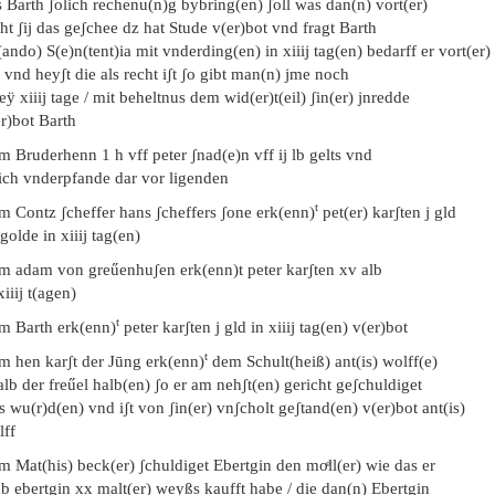
 Barth ʃolich rechenu(n)g bybring(en) ʃoll was dan(n) vort(er)
ht ʃij das geʃchee dz hat Stude v(er)bot vnd fragt Barth
ando) S(e)n(tent)ia mit vnderding(en) in xiiij tag(en) bedarff er vort(er)
 vnd heyʃt die als recht iʃt ʃo gibt man(n) jme noch
ÿ xiiij tage / mit beheltnus dem wid(er)t(eil) ʃin(er) jnredde
r)bot Barth
m Bruderhenn 1 h vff peter ʃnad(e)n vff ij lb gelts vnd
lich vnderpfande dar vor ligenden
t
m Contz ʃcheffer hans ʃcheffers ʃone erk(enn)
pet(er) karʃten j gld
golde in xiiij tag(en)
em adam von greűenhuʃen erk(enn)t peter karʃten xv alb
xiiij t(agen)
t
em Barth erk(enn)
peter karʃten j gld in xiiij tag(en) v(er)bot
t
m hen karʃt der Jūng erk(enn)
dem Schult(heiß) ant(is) wolff(e)
alb der freűel halb(en) ʃo er am nehʃt(en) gericht geʃchuldiget
 wu(r)d(en) vnd iʃt von ʃin(er) vnʃcholt geʃtand(en) v(er)bot ant(is)
lff
m Mat(his) beck(er) ʃchuldiget Ebertgin den moͤll(er) wie das er
b ebertgin xx malt(er) weyßs kaufft habe / die dan(n) Ebertgin