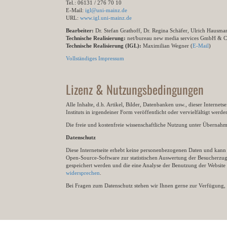
Tel.: 06131 / 276 70 10
E-Mail:
igl@uni-mainz.de
URL:
www.igl.uni-mainz.de
Bearbeiter:
Dr. Stefan Grathoff, Dr. Regina Schäfer, Ulrich Hausm
Technische Realisierung:
net/bureau new media services GmbH & 
Technische Realisierung (IGL):
Maximilian Wegner (
E-Mail
)
Vollständiges Impressum
Lizenz & Nutzungsbedingungen
Alle Inhalte, d.h. Artikel, Bilder, Datenbanken usw., dieser Internet
Instituts in irgendeiner Form veröffentlicht oder vervielfältigt wer
Die freie und kostenfreie wissenschaftliche Nutzung unter Übernahme 
Datenschutz
Diese Internetseite erhebt keine personenbezogenen Daten und kann ü
Open-Source-Software zur statistischen Auswertung der Besucherzugr
gespeichert werden und die eine Analyse der Benutzung der Websit
widersprechen
.
Bei Fragen zum Datenschutz stehen wir Ihnen gerne zur Verfügung, 