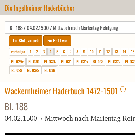
Die Ingelheimer Haderbücher
vorherige
1
2
3
4
5
6
7
8
9
10
11
12
13
14
15
Bl. 029v
Bl. 030
Bl. 030v
Bl. 031
Bl. 031v
Bl. 032
Bl. 032v
Bl. 03
Bl. 038
Bl. 038v
Bl. 039
ⓘ
Wackernheimer Haderbuch 1472-1501
Bl. 188
04.02.1500 / Mittwoch nach Marientag Rei