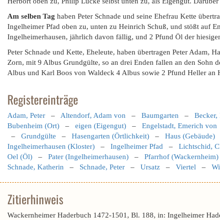
Herbort oben zu, Philip Lucke selbst unten zu, als Eigengut. Darübe
Am selben Tag
haben Peter Schnade und seine Ehefrau Kette übertra
Ingelheimer Pfad oben zu, unten zu Heinrich Schuß, und stößt auf E
Ingelheimerhausen, jährlich davon fällig, und 2 Pfund Öl der hiesig
Peter Schnade und Kette, Eheleute, haben übertragen Peter Adam, Ha
Zorn, mit 9 Albus Grundgülte, so an drei Enden fallen an den Sohn 
Albus und Karl Boos von Waldeck 4 Albus sowie 2 Pfund Heller an
Registereinträge
Adam, Peter
–
Altendorf, Adam von
–
Baumgarten
–
Becker,
Bubenheim (Ort)
–
eigen (Eigengut)
–
Engelstadt, Emerich von
–
Grundgülte
–
Hasengarten (Örtlichkeit)
–
Haus (Gebäude)
Ingelheimerhausen (Kloster)
–
Ingelheimer Pfad
–
Lichtschid, C
Oel (Öl)
–
Pater (Ingelheimerhausen)
–
Pfarrhof (Wackernheim)
Schnade, Katherin
–
Schnade, Peter
–
Ursatz
–
Viertel
–
Wi
Zitierhinweis
Wackernheimer Haderbuch 1472-1501, Bl. 188, in: Ingelheimer Had