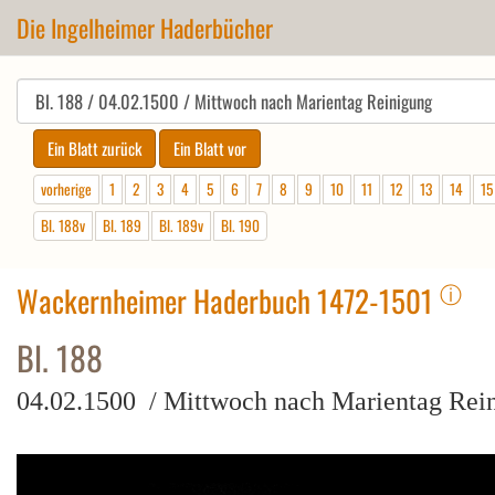
Die Ingelheimer Haderbücher
vorherige
1
2
3
4
5
6
7
8
9
10
11
12
13
14
15
Bl. 188v
Bl. 189
Bl. 189v
Bl. 190
ⓘ
Wackernheimer Haderbuch 1472-1501
Bl. 188
04.02.1500 / Mittwoch nach Marientag Rei