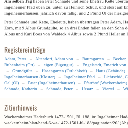
Am selben Tag
haben Peter Schnade und seine Ehefrau Kette übertra
Ingelheimer Pfad oben zu, unten zu Heinrich Schuß, und stößt auf E
Ingelheimerhausen, jährlich davon fällig, und 2 Pfund Öl der hiesig
Peter Schnade und Kette, Eheleute, haben übertragen Peter Adam, Ha
Zorn, mit 9 Albus Grundgülte, so an drei Enden fallen an den Sohn 
Albus und Karl Boos von Waldeck 4 Albus sowie 2 Pfund Heller an
Registereinträge
Adam, Peter
–
Altendorf, Adam von
–
Baumgarten
–
Becker,
Bubenheim (Ort)
–
eigen (Eigengut)
–
Engelstadt, Emerich von
–
Grundgülte
–
Hasengarten (Örtlichkeit)
–
Haus (Gebäude)
Ingelheimerhausen (Kloster)
–
Ingelheimer Pfad
–
Lichtschid, C
Oel (Öl)
–
Pater (Ingelheimerhausen)
–
Pfarrhof (Wackernheim)
Schnade, Katherin
–
Schnade, Peter
–
Ursatz
–
Viertel
–
Wi
Zitierhinweis
Wackernheimer Haderbuch 1472-1501, Bl. 188, in: Ingelheimer Had
wackernheim/blatt/band-6-wa-1472-1501-bl-188/pagination/20/ (Ab