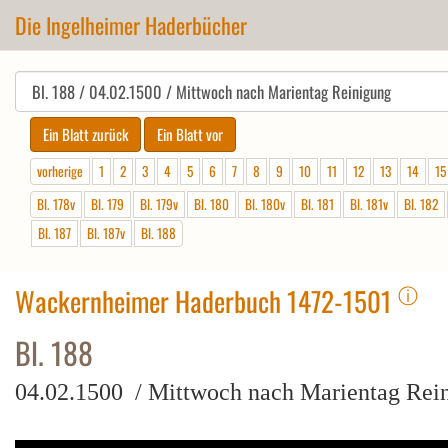
Die Ingelheimer Haderbücher
vorherige
1
2
3
4
5
6
7
8
9
10
11
12
13
14
15
Bl. 178v
Bl. 179
Bl. 179v
Bl. 180
Bl. 180v
Bl. 181
Bl. 181v
Bl. 182
Bl. 187
Bl. 187v
Bl. 188
ⓘ
Wackernheimer Haderbuch 1472-1501
Bl. 188
04.02.1500 / Mittwoch nach Marientag Rei