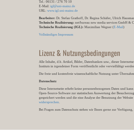
Tel.: 06131 / 276 70 10
E-Mail:
igl@uni-mainz.de
URL:
www.igl.uni-mainz.de
Bearbeiter:
Dr. Stefan Grathoff, Dr. Regina Schäfer, Ulrich Hausm
Technische Realisierung:
net/bureau new media services GmbH & 
Technische Realisierung (IGL):
Maximilian Wegner (
E-Mail
)
Vollständiges Impressum
Lizenz & Nutzungsbedingungen
Alle Inhalte, d.h. Artikel, Bilder, Datenbanken usw., dieser Internet
Instituts in irgendeiner Form veröffentlicht oder vervielfältigt wer
Die freie und kostenfreie wissenschaftliche Nutzung unter Übernahme 
Datenschutz
Diese Internetseite erhebt keine personenbezogenen Daten und kann ü
Open-Source-Software zur statistischen Auswertung der Besucherzugr
gespeichert werden und die eine Analyse der Benutzung der Websit
widersprechen
.
Bei Fragen zum Datenschutz stehen wir Ihnen gerne zur Verfügung, 