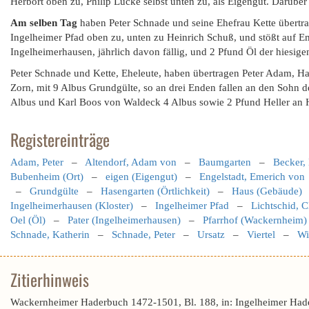
Herbort oben zu, Philip Lucke selbst unten zu, als Eigengut. Darübe
Am selben Tag
haben Peter Schnade und seine Ehefrau Kette übertra
Ingelheimer Pfad oben zu, unten zu Heinrich Schuß, und stößt auf E
Ingelheimerhausen, jährlich davon fällig, und 2 Pfund Öl der hiesig
Peter Schnade und Kette, Eheleute, haben übertragen Peter Adam, Ha
Zorn, mit 9 Albus Grundgülte, so an drei Enden fallen an den Sohn 
Albus und Karl Boos von Waldeck 4 Albus sowie 2 Pfund Heller an
Registereinträge
Adam, Peter
–
Altendorf, Adam von
–
Baumgarten
–
Becker,
Bubenheim (Ort)
–
eigen (Eigengut)
–
Engelstadt, Emerich von
–
Grundgülte
–
Hasengarten (Örtlichkeit)
–
Haus (Gebäude)
Ingelheimerhausen (Kloster)
–
Ingelheimer Pfad
–
Lichtschid, C
Oel (Öl)
–
Pater (Ingelheimerhausen)
–
Pfarrhof (Wackernheim)
Schnade, Katherin
–
Schnade, Peter
–
Ursatz
–
Viertel
–
Wi
Zitierhinweis
Wackernheimer Haderbuch 1472-1501, Bl. 188, in: Ingelheimer Had