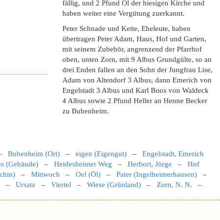
fällig, und 2 Pfund Öl der hiesigen Kirche und
haben weiter eine Vergütung zuerkannt.
Peter Schnade und Kette, Eheleute, haben
übertragen Peter Adam, Haus, Hof und Garten,
mit seinem Zubehör, angrenzend der Pfarrhof
oben, unten Zorn, mit 9 Albus Grundgülte, so an
drei Enden fallen an den Sohn der Jungfrau Lise,
Adam von Altendorf 3 Albus, dann Emerich von
Engelstadt 3 Albus und Karl Boos von Waldeck
4 Albus sowie 2 Pfund Heller an Henne Becker
zu Bubenheim.
–
Bubenheim (Ort)
–
eigen (Eigengut)
–
Engelstadt, Emerich
s (Gebäude)
–
Heidesheimer Weg
–
Herbort, Jörge
–
Hof
chin)
–
Mittwoch
–
Oel (Öl)
–
Pater (Ingelheimerhausen)
–
–
Ursatz
–
Viertel
–
Wiese (Grünland)
–
Zorn, N. N.
–