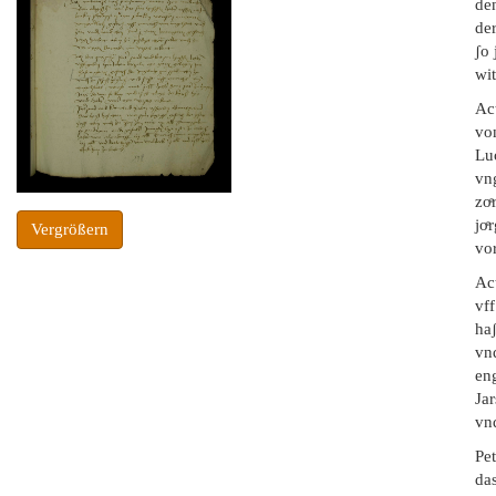
de
der
ʃo 
wit
Ac
von
Luc
vn
zoͤ
joͤ
Vergrößern
vor
Ac
vf
ha
vn
eng
Jar
vnd
Pe
das