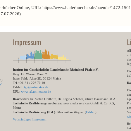
erbücher Online, URL: https://www.haderbuecher.de/baende/1472-1501
7.07.2026)
Impressum
L
All
ur
des
Je
Institut für Geschichtliche Landeskunde Rheinland-Pfalz e.V.
Di
Hrsg. Dr. Werner Marzi †
übl
Isaac-Fulda-Allee 2B, 55124 Mainz
m)
Tel.: 06131 / 276 70 10
Da
n"
E-Mail:
igl@uni-mainz.de
Di
URL:
www.igl.uni-mainz.de
ein
Bearbeiter:
Dr. Stefan Grathoff, Dr. Regina Schäfer, Ulrich Hausmann M.A.
Op
Technische Realisierung:
net/bureau new media services GmbH & Co. KG,
Pi
Mainz
ge
Technische Realisierung (IGL):
Maximilian Wegner (
E-Mail
)
Si
wi
Vollständiges Impressum
Be
be