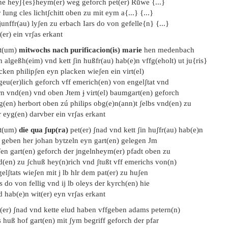
ne heyʃ{es}heym(er) weg geforch pet(er) Rūwe {...}
 Iung cles lichtʃchitt oben zu mit eym a{...} {...}
junffr(au) lyʃen zu erbach Iars do von gefelle{n} {...}
(er) ein vrʃas erkant
t(um)
mitwochs nach purificacion(is) marie
hen medenbach
 algeßh(eim) vnd kett ʃin hußfr(au) hab(e)n vffg(eholt) ut ju{ris}
ken philipʃen eyn placken wieʃen ein virt(el)
geu(er)lich geforch vff emerich(en) von engelʃtat vnd
rn vnd(en) vnd oben Jtem ɉ virt(el) baumgart(en) geforch
rg(en) herbort oben zú philips obg(e)n(ann)t ʃelbs vnd(en) zu
 eyg(en) darvber ein vrʃas erkant
t(um)
die qua ʃup(ra)
pet(er) ʃnad vnd kett ʃin huʃfr(au) hab(e)n
f geben her johan bytzeln eyn gart(en) gelegen Jm
ʃen gart(en) geforch der jngelnheym(er) pfadt oben zu
d(en) zu ʃchuß hey(n)rich vnd ʃtußt vff emerichs von(n)
elʃtats wieʃen mit j lb hlr dem pat(er) zu huʃen
s do von fellig vnd ij lb oleys der kyrch(en) hie
 hab(e)n wit(er) eyn vrʃas erkant
t(er) ʃnad vnd kette elud haben vffgeben adams petern(n)
 huß hof gart(en) mit ʃym begriff geforch der pfar