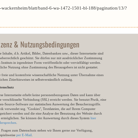
-wackernheim/blatt/band-6-wa-1472-1501-bl-188/pagination/13/?
izenz & Nutzungsbedingungen
e Inhalte, d.h. Artikel, Bilder, Datenbanken usw., dieser Internetseite sind
heberrechtlich geschützt. Sie dürfen nur mit ausdrücklicher Zustimmung
 Instituts in irgendeiner Form veröffentlicht oder vervielfältigt werden.
gliche Nutzung ohne Zustimmung des Herausgebers ist nicht gestattet.
e freie und kostenfreie wissenschaftliche Nutzung unter Übernahme eines
ichen Zitierhinweises ist selbstverständlich zulässig.
tenschutz
ese Internetseite erhebt keine personenbezogenen Daten und kann über
e verschlüsselte Verbindung (SSL) erreicht werden. Sie benutzt Piwik, eine
en-Source-Software zur statistischen Auswertung der Besucherzugriffe.
wik verwendet sog. "Cookies", Textdateien, die auf Ihrem Computer
speichert werden und die eine Analyse der Benutzung der Website durch
e ermöglichen. Sie können der Auswertung durch dieses System
hier
dersprechen
.
i Fragen zum Datenschutz stehen wir Ihnen gerne zur Verfügung,
ispielsweise
per E-Mail
.