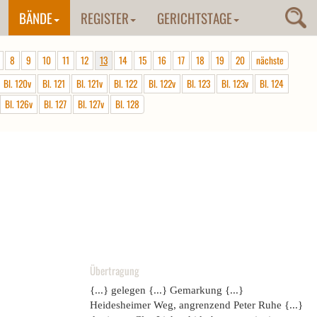
BÄNDE
REGISTER
GERICHTSTAGE
8
9
10
11
12
13
14
15
16
17
18
19
20
nächste
Bl. 120v
Bl. 121
Bl. 121v
Bl. 122
Bl. 122v
Bl. 123
Bl. 123v
Bl. 124
Bl. 126v
Bl. 127
Bl. 127v
Bl. 128
Übertragung
{...} gelegen {...} Gemarkung {...}
Heidesheimer Weg, angrenzend Peter Ruhe {...}