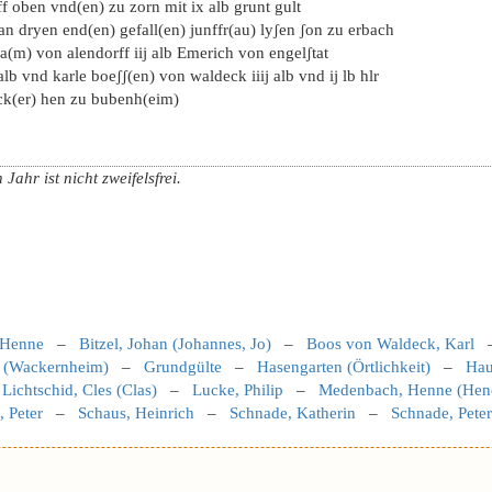
f oben vnd(en) zu zorn mit ix alb grunt gult
an dryen end(en) gefall(en) junffr(au) lyʃen ʃon zu erbach
a(m) von alendorff iij alb Emerich von engelʃtat
 alb vnd karle boeʃʃ(en) von waldeck iiij alb vnd ij lb hlr
ck(er) hen zu bubenh(eim)
hr ist nicht zweifelsfrei.
 Henne
–
Bitzel, Johan (Johannes, Jo)
–
Boos von Waldeck, Karl
 (Wackernheim)
–
Grundgülte
–
Hasengarten (Örtlichkeit)
–
Hau
–
Lichtschid, Cles (Clas)
–
Lucke, Philip
–
Medenbach, Henne (Hen
 Peter
–
Schaus, Heinrich
–
Schnade, Katherin
–
Schnade, Peter