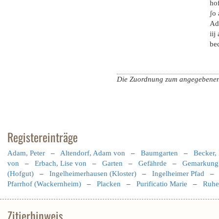
hof
ʃo 
Ad
iij
be
Die Zuordnung zum angegebenen Ja
Registereinträge
Adam, Peter
–
Altendorf, Adam von
–
Baumgarten
–
Becker,
von
–
Erbach, Lise von
–
Garten
–
Gefährde
–
Gemarkung
(Hofgut)
–
Ingelheimerhausen (Kloster)
–
Ingelheimer Pfad
Pfarrhof (Wackernheim)
–
Placken
–
Purificatio Marie
–
Ruhe,
Zitierhinweis