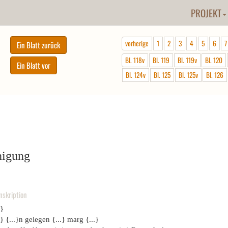
PROJEKT
vorherige
1
2
3
4
5
6
7
Bl. 118v
Bl. 119
Bl. 119v
Bl. 120
Bl. 124v
Bl. 125
Bl. 125v
Bl. 126
nigung
nskription
.}
.} {...}n gelegen {...} marg {...}