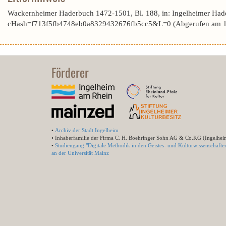
Wackernheimer Haderbuch 1472-1501, Bl. 188, in: Ingelheimer Had
cHash=f713f5fb4748eb0a8329432676fb5cc5&L=0 (Abgerufen am 1
Förderer
•
Archiv der Stadt Ingelheim
• Inhaberfamilie der Firma C. H. Boehringer Sohn AG & Co.KG (Ingelhei
•
Studiengang "Digitale Methodik in den Geistes- und Kulturwissenschafte
an der Universität Mainz