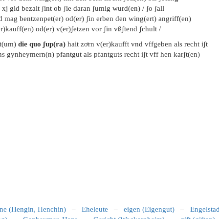
 xj gld bezalt ʃint ob ʃie daran ʃumig wurd(en) / ʃo ʃall
 mag bentzenpet(er) od(er) ʃin erben den wing(ert) angriff(en)
r)kauff(en) od(er) v(er)ʃetzen vor ʃin vßʃtend ʃchult /
t(um)
die quo ʃup(ra)
hait zoͤrn v(er)kaufft vnd vffgeben als recht iʃt
s gynheymern(n) pfantgut als pfantguts recht iʃt vff hen karʃt(en)
ne (Hengin, Henchin)
–
Eheleute
–
eigen (Eigengut)
–
Engelsta