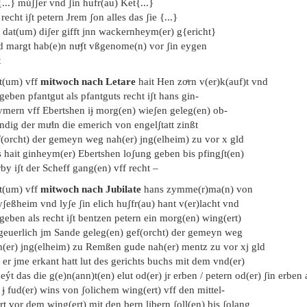
...} múʃʃer vnd ʃin hufr(au) Ket{...}
 recht iʃt petern Jrem ʃon alles das ʃie {...}
 dat(um) diʃer gifft jnn wackernheym(er) g{ericht}
d margt hab(e)n nuͦʃt vßgenome(n) vor ʃin eygen
t
t(um) vff
mitwoch nach Letare
hait Hen zoͤrn v(er)k(auf)t vnd
geben pfantgut als pfantguts recht iʃt hans gin-
ymern vff Ebertshen iɉ morg(en) wieʃen geleg(en) ob-
dig der muͦln die emerich von engelʃtatt zinßt
f(orcht) der gemeyn weg nah(er) jng(elheim) zu vor x gld
s hait ginheym(er) Ebertshen loʃung geben bis pfingʃt(en)
by iʃt der Scheff gang(en) vff recht –
t(um) vff
mitwoch nach Jubilate
hans zymme(r)ma(n) von
ʃeßheim vnd lyʃe ʃin elich huʃfr(au) hant v(er)lacht vnd
geben als recht iʃt bentzen petern ein morg(en) wing(ert)
geuerlich jm Sande geleg(en) gef(orcht) der gemeyn weg
h(er) jng(elheim) zu Remßen gude nah(er) mentz zu vor xj gld
 er jme erkant hatt lut des gerichts buchs mit dem vnd(er)
eýt das die g(e)n(ann)t(en) elut od(er) jr erben / petern od(er) ʃin erben 
 ɉ fud(er) wins von ʃolichem wing(ert) vff den mittel-
t vor dem wing(ert) mit den bern libern ʃoll(en) bis ʃolang