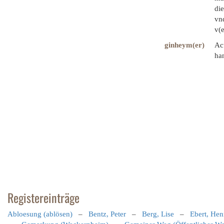
die
vnd
v(e
ginheym(er)
Ac
han
Registereinträge
Abloesung (ablösen)
–
Bentz, Peter
–
Berg, Lise
–
Ebert, Hen