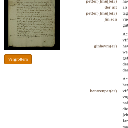
pet(er) ʃmuʃʃe(r)
ha{
der alt
als
pet(er) ʃmuʃʃe(r)
tag
ʃin son
vn
guͦ
Ac
vff
ginheym(er)
he
wen
ge
Vergrößern
de
dar
Ac
hey
bentzenpet(er)
vff
vn
na
die
ʃch
Jar
mar