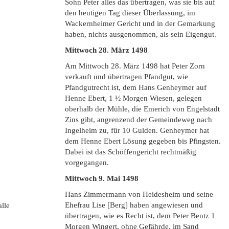
Sohn Peter alles das übertragen, was sie bis auf
den heutigen Tag dieser Überlassung, im
Wackernheimer Gericht und in der Gemarkung
haben, nichts ausgenommen, als sein Eigengut.
Mittwoch 28. März 1498
Am Mittwoch 28. März 1498 hat Peter Zorn
verkauft und übertragen Pfandgut, wie
Pfandgutrecht ist, dem Hans Genheymer auf
Henne Ebert, 1 ½ Morgen Wiesen, gelegen
oberhalb der Mühle, die Emerich von Engelstadt
Zins gibt, angrenzend der Gemeindeweg nach
Ingelheim zu, für 10 Gulden. Genheymer hat
dem Henne Ebert Lösung gegeben bis Pfingsten.
Dabei ist das Schöffengericht rechtmäßig
vorgegangen.
Mittwoch 9. Mai 1498
Hans Zimmermann von Heidesheim und seine
Ehefrau Lise [Berg] haben angewiesen und
alle
übertragen, wie es Recht ist, dem Peter Bentz 1
Morgen Wingert, ohne Gefährde, im Sand