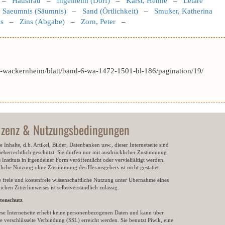
–
Hausfrau
–
Ingelheim (Dorf)
–
Karst, Henne
–
Letare
–
Saeumnis (Säumnis)
–
Sand (Örtlichkeit)
–
Smußer, Katherina
s
–
Zins (Abgabe)
–
Zorn, Peter
–
-wackernheim/blatt/band-6-wa-1472-1501-bl-186/pagination/19/
izenz & Nutzungsbedingungen
e Inhalte, d.h. Artikel, Bilder, Datenbanken usw., dieser Internetseite sind
heberrechtlich geschützt. Sie dürfen nur mit ausdrücklicher Zustimmung
 Instituts in irgendeiner Form veröffentlicht oder vervielfältigt werden.
gliche Nutzung ohne Zustimmung des Herausgebers ist nicht gestattet.
e freie und kostenfreie wissenschaftliche Nutzung unter Übernahme eines
ichen Zitierhinweises ist selbstverständlich zulässig.
tenschutz
ese Internetseite erhebt keine personenbezogenen Daten und kann über
e verschlüsselte Verbindung (SSL) erreicht werden. Sie benutzt Piwik, eine