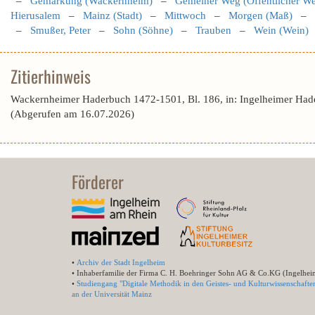
–
Gemarkung (Wackernheim)
–
Gemeiner Weg (Öffentlicher W
Hierusalem
–
Mainz (Stadt)
–
Mittwoch
–
Morgen (Maß)
–
–
Smußer, Peter
–
Sohn (Söhne)
–
Trauben
–
Wein (Wein)
Zitierhinweis
Wackernheimer Haderbuch 1472-1501, Bl. 186, in: Ingelheimer Had
(Abgerufen am 16.07.2026)
Förderer
•
Archiv der Stadt Ingelheim
• Inhaberfamilie der Firma C. H. Boehringer Sohn AG & Co.KG (Ingelhei
•
Studiengang "Digitale Methodik in den Geistes- und Kulturwissenschafte
an der Universität Mainz