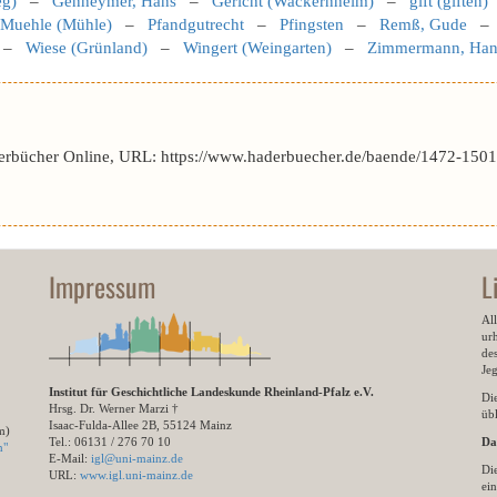
eg)
–
Genheymer, Hans
–
Gericht (Wackernheim)
–
gift (giften)
Muehle (Mühle)
–
Pfandgutrecht
–
Pfingsten
–
Remß, Gude
–
Wiese (Grünland)
–
Wingert (Weingarten)
–
Zimmermann, Han
erbücher Online, URL: https://www.haderbuecher.de/baende/1472-1501
Impressum
L
All
ur
des
Je
Institut für Geschichtliche Landeskunde Rheinland-Pfalz e.V.
Di
Hrsg. Dr. Werner Marzi †
übl
Isaac-Fulda-Allee 2B, 55124 Mainz
m)
Tel.: 06131 / 276 70 10
Da
n"
E-Mail:
igl@uni-mainz.de
Di
URL:
www.igl.uni-mainz.de
ein