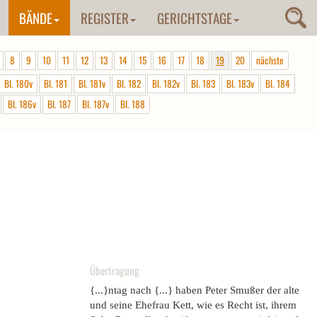
BÄNDE
REGISTER
GERICHTSTAGE
8
9
10
11
12
13
14
15
16
17
18
19
20
nächste
Bl. 180v
Bl. 181
Bl. 181v
Bl. 182
Bl. 182v
Bl. 183
Bl. 183v
Bl. 184
Bl. 186v
Bl. 187
Bl. 187v
Bl. 188
Übertragung
{...}ntag nach {...} haben Peter Smußer der alte
und seine Ehefrau Kett, wie es Recht ist, ihrem