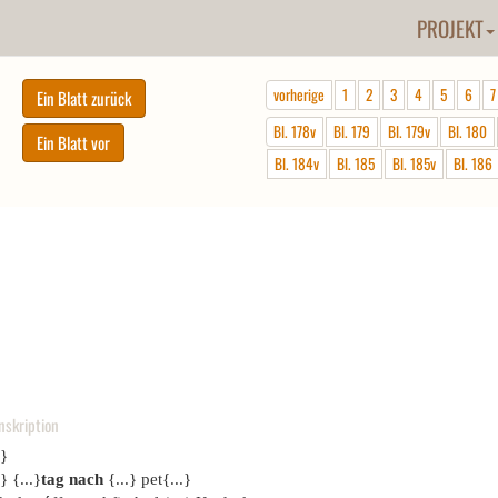
PROJEKT
vorherige
1
2
3
4
5
6
7
Bl. 178v
Bl. 179
Bl. 179v
Bl. 180
Bl. 184v
Bl. 185
Bl. 185v
Bl. 186
nskription
.}
.} {...}
tag nach
{...} pet{...}