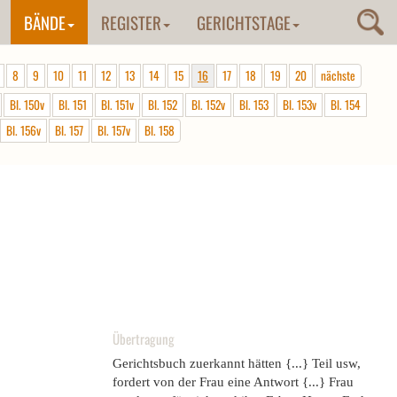
BÄNDE
REGISTER
GERICHTSTAGE
8
9
10
11
12
13
14
15
16
17
18
19
20
nächste
Bl. 150v
Bl. 151
Bl. 151v
Bl. 152
Bl. 152v
Bl. 153
Bl. 153v
Bl. 154
Bl. 156v
Bl. 157
Bl. 157v
Bl. 158
Übertragung
Gerichtsbuch zuerkannt hätten {...} Teil usw,
fordert von der Frau eine Antwort {...} Frau