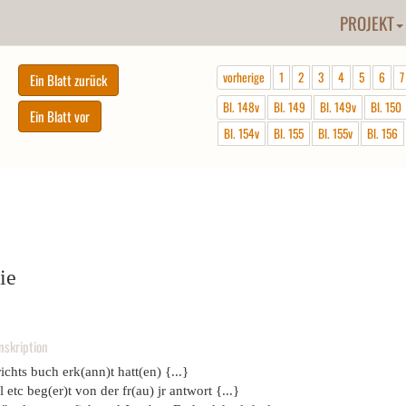
PROJEKT
vorherige
1
2
3
4
5
6
7
Bl. 148v
Bl. 149
Bl. 149v
Bl. 150
Bl. 154v
Bl. 155
Bl. 155v
Bl. 156
ie
nskription
ichts buch erk(ann)t hatt(en) {...}
l etc beg(er)t von der fr(au) jr antwort {...}