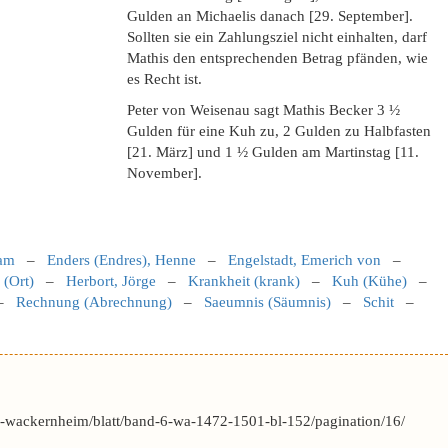
Gulden an Michaelis danach [29. September].
Sollten sie ein Zahlungsziel nicht einhalten, darf
Mathis den entsprechenden Betrag pfänden, wie
es Recht ist.
Peter von Weisenau sagt Mathis Becker 3 ½
Gulden für eine Kuh zu, 2 Gulden zu Halbfasten
[21. März] und 1 ½ Gulden am Martinstag [11.
November].
am
–
Enders (Endres), Henne
–
Engelstadt, Emerich von
–
 (Ort)
–
Herbort, Jörge
–
Krankheit (krank)
–
Kuh (Kühe)
–
–
Rechnung (Abrechnung)
–
Saeumnis (Säumnis)
–
Schit
–
-wackernheim/blatt/band-6-wa-1472-1501-bl-152/pagination/16/