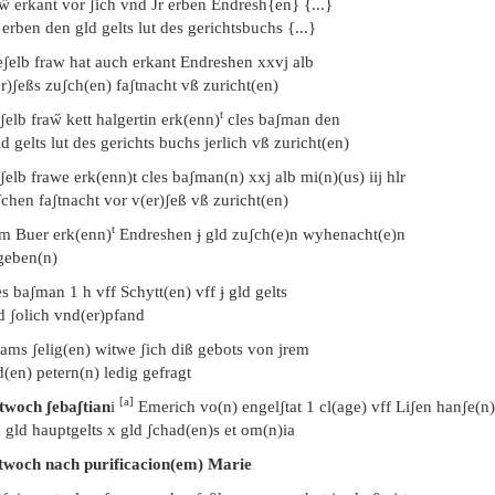
w̋ erkant vor ʃich vnd Jr erben Endresh{en} {...}
 erben den gld gelts lut des gerichtsbuchs {...}
eʃelb fraw hat auch erkant Endreshen xxvj alb
r)ʃeßs zuʃch(en) faʃtnacht vß zuricht(en)
t
ʃelb fraw̋ kett halgertin erk(enn)
cles baʃman den
ld gelts lut des gerichts buchs jerlich vß zuricht(en)
ʃelb frawe erk(enn)t cles baʃman(n) xxj alb mi(n)(us) iij hlr
chen faʃtnacht vor v(er)ʃeß vß zuricht(en)
t
em Buer erk(enn)
Endreshen ɉ gld zuʃch(e)n wyhenacht(e)n
geben(n)
s baʃman 1 h vff Schytt(en) vff ɉ gld gelts
d ʃolich vnd(er)pfand
ams ʃelig(en) witwe ʃich diß gebots von jrem
(en) petern(n) ledig gefragt
[a]
twoch ʃebaʃtian
i
Emerich vo(n) engelʃtat 1 cl(age) vff Liʃen hanʃe(n)
j gld hauptgelts x gld ʃchad(en)s et om(n)ia
twoch nach purificacion(em) Marie