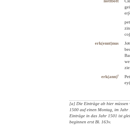
nottbott
Cl
gei
erʃ
pet
zin
co
erk(ennt)nus
Jo
bec
Bar
wel
zie
t
erk(ann)
Pe
ey(
[a] Die Einträge ab hier müssen 
1500 auf einen Montag, im Jahr
Einträge in das Jahr 1501 ist gle
beginnen erst Bl. 163v.