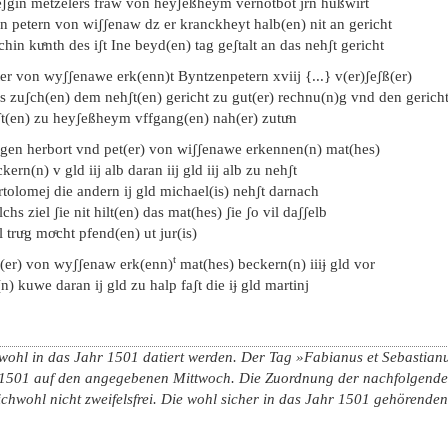
eʃgin metzelers fraw von heyʃeßheym vernotbot jrn hußwirt
n petern von wiʃʃenaw dz er kranckheyt halb(en) nit an gericht
chin kuͤnth des iʃt Ine beyd(en) tag geʃtalt an das nehʃt gericht
er von wyʃʃenawe erk(enn)t Byntzenpetern xviij {...} v(er)ʃeʃß(er)
s zuʃch(en) dem nehʃt(en) gericht zu gut(er) rechnu(n)g vnd den gerich
ʃt(en) zu heyʃeßheym vffgang(en) nah(er) zutuͦn
ͤrgen herbort vnd pet(er) von wiʃʃenawe erkennen(n) mat(hes)
kern(n) v gld iij alb daran iij gld iij alb zu nehʃt
tolomej die andern ij gld michael(is) nehʃt darnach
chs ziel ʃie nit hilt(en) das mat(hes) ʃie ʃo vil daʃʃelb
l truͦg moͤcht pfend(en) ut jur(is)
t
t(er) von wyʃʃenaw erk(enn)
mat(hes) beckern(n) iiiɉ gld vor
n) kuwe daran ij gld zu halp faʃt die iɉ gld martinj
wohl in das Jahr 1501 datiert werden. Der Tag »Fabianus et Sebastianus
 1501 auf den angegebenen Mittwoch. Die Zuordnung der nachfolgenden
ichwohl nicht zweifelsfrei. Die wohl sicher in das Jahr 1501 gehörende