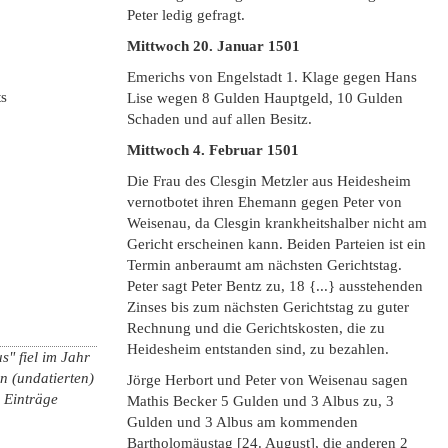
Peter ledig gefragt.
Mittwoch 20. Januar 1501
Emerichs von Engelstadt 1. Klage gegen Hans
ts
Lise wegen 8 Gulden Hauptgeld, 10 Gulden
Schaden und auf allen Besitz.
Mittwoch 4. Februar 1501
Die Frau des Clesgin Metzler aus Heidesheim
vernotbotet ihren Ehemann gegen Peter von
Weisenau, da Clesgin krankheitshalber nicht am
Gericht erscheinen kann. Beiden Parteien ist ein
Termin anberaumt am nächsten Gerichtstag.
Peter sagt Peter Bentz zu, 18 {...} ausstehenden
Zinses bis zum nächsten Gerichtstag zu guter
Rechnung und die Gerichtskosten, die zu
Heidesheim entstanden sind, zu bezahlen.
" fiel im Jahr
 (undatierten)
Jörge Herbort und Peter von Weisenau sagen
n Einträge
Mathis Becker 5 Gulden und 3 Albus zu, 3
Gulden und 3 Albus am kommenden
Bartholomäustag [24. August], die anderen 2