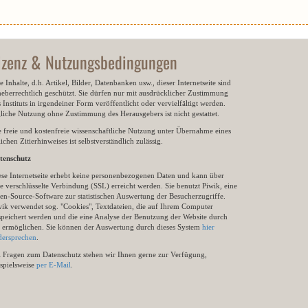
izenz & Nutzungsbedingungen
e Inhalte, d.h. Artikel, Bilder, Datenbanken usw., dieser Internetseite sind
heberrechtlich geschützt. Sie dürfen nur mit ausdrücklicher Zustimmung
 Instituts in irgendeiner Form veröffentlicht oder vervielfältigt werden.
gliche Nutzung ohne Zustimmung des Herausgebers ist nicht gestattet.
e freie und kostenfreie wissenschaftliche Nutzung unter Übernahme eines
ichen Zitierhinweises ist selbstverständlich zulässig.
tenschutz
ese Internetseite erhebt keine personenbezogenen Daten und kann über
e verschlüsselte Verbindung (SSL) erreicht werden. Sie benutzt Piwik, eine
en-Source-Software zur statistischen Auswertung der Besucherzugriffe.
wik verwendet sog. "Cookies", Textdateien, die auf Ihrem Computer
speichert werden und die eine Analyse der Benutzung der Website durch
e ermöglichen. Sie können der Auswertung durch dieses System
hier
dersprechen
.
i Fragen zum Datenschutz stehen wir Ihnen gerne zur Verfügung,
ispielsweise
per E-Mail
.