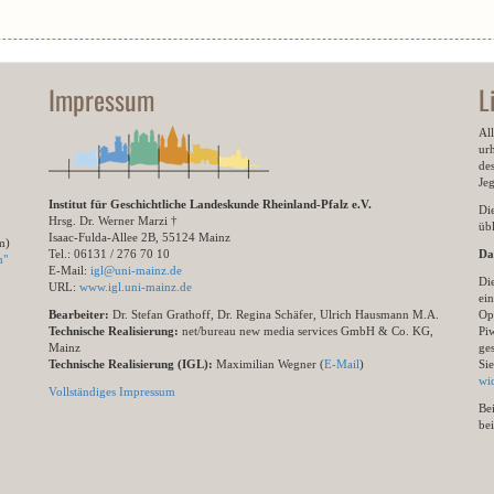
Impressum
L
All
ur
des
Je
Institut für Geschichtliche Landeskunde Rheinland-Pfalz e.V.
Di
Hrsg. Dr. Werner Marzi †
übl
Isaac-Fulda-Allee 2B, 55124 Mainz
m)
Tel.: 06131 / 276 70 10
Da
n"
E-Mail:
igl@uni-mainz.de
Di
URL:
www.igl.uni-mainz.de
ein
Bearbeiter:
Dr. Stefan Grathoff, Dr. Regina Schäfer, Ulrich Hausmann M.A.
Op
Technische Realisierung:
net/bureau new media services GmbH & Co. KG,
Pi
Mainz
ge
Technische Realisierung (IGL):
Maximilian Wegner (
E-Mail
)
Si
wi
Vollständiges Impressum
Be
be