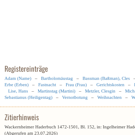
Registereinträge
Adam (Name)
–
Bartholomäustag
–
Bassman (Baßman), Cles
Erbe (Erben)
–
Fastnacht
–
Frau (Frau)
–
Gerichtskosten
–
Lise, Hans
–
Martinstag (Martini)
–
Metzler, Clesgin
–
Micha
Sebastianus (Heiligentag)
–
Vernotbotung
–
Weihnachten
–
W
Zitierhinweis
Wackernheimer Haderbuch 1472-1501, Bl. 152, in: Ingelheimer Had
(Abgerufen am 23.07.2026)