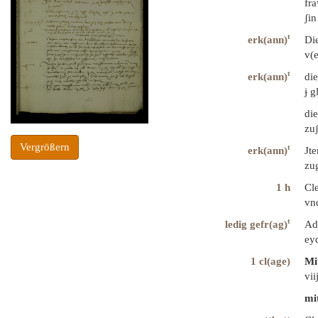
fra
ʃin
t
erk(ann)
Di
v(e
t
erk(ann)
die
ɉ g
die
zuʃ
Vergrößern
t
erk(ann)
Jt
zu
1 h
Cle
vn
t
ledig gefr(ag)
Ad
eyd
1 cl(age)
Mi
vii
mi