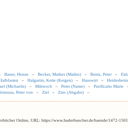
–
Bauer, Henne
–
Becker, Mathes (Mathis)
–
Bentz, Peter
–
Eid
Halbfasten
–
Halgartin, Kette (Ketgen)
–
Hauswirt
–
Heidesheim
el (Michaelis)
–
Mittwoch
–
Peter (Name)
–
Purificatio Marie
eisenau, Peter von
–
Ziel
–
Zins (Abgabe)
–
erbücher Online, URL: https://www.haderbuecher.de/baende/1472-1501