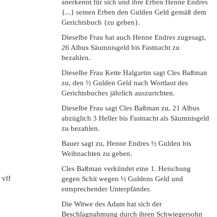
anerkennt für sich und ihre Erben Henne Endres
{...} seinen Erben den Gulden Geld gemäß dem
Gerichtsbuch {zu geben}.
Dieselbe Frau hat auch Henne Endres zugesagt,
26 Albus Säumnisgeld bis Fastnacht zu
bezahlen.
Dieselbe Frau Kette Halgartin sagt Cles Baßman
zu, den ½ Gulden Geld nach Wortlaut des
Gerichtsbuches jährlich auszurichten.
Dieselbe Frau sagt Cles Baßman zu, 21 Albus
abzüglich 3 Heller bis Fastnacht als Säumnisgeld
zu bezahlen.
Bauer sagt zu, Henne Endres ½ Gulden bis
Weihnachten zu geben.
Cles Baßman verkündet eine 1. Heischung
 vff
gegen Schit wegen ½ Guldens Geld und
entsprechender Unterpfänder.
Die Witwe des Adam hat sich der
Beschlagnahmung durch ihren Schwiegersohn