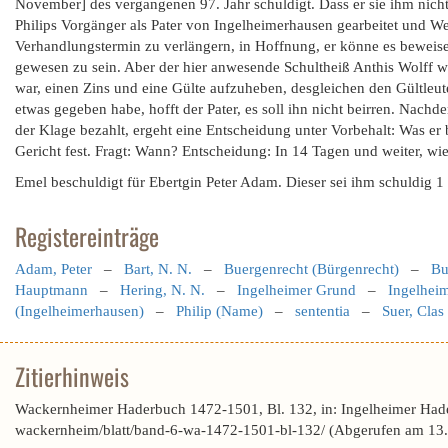
November] des vergangenen 97. Jahr schuldigt. Dass er sie ihm nicht
Philips Vorgänger als Pater von Ingelheimerhausen gearbeitet und We
Verhandlungstermin zu verlängern, in Hoffnung, er könne es beweisen.
gewesen zu sein. Aber der hier anwesende Schultheiß Anthis Wolff 
war, einen Zins und eine Gülte aufzuheben, desgleichen den Gültle
etwas gegeben habe, hofft der Pater, es soll ihn nicht beirren. Nac
der Klage bezahlt, ergeht eine Entscheidung unter Vorbehalt: Was er b
Gericht fest. Fragt: Wann? Entscheidung: In 14 Tagen und weiter, wie 
Emel beschuldigt für Ebertgin Peter Adam. Dieser sei ihm schuldig 1
Registereinträge
Adam, Peter
–
Bart, N. N.
–
Buergenrecht (Bürgenrecht)
–
Bu
Hauptmann
–
Hering, N. N.
–
Ingelheimer Grund
–
Ingelheim
(Ingelheimerhausen)
–
Philip (Name)
–
sententia
–
Suer, Clas
Zitierhinweis
Wackernheimer Haderbuch 1472-1501, Bl. 132, in: Ingelheimer Had
wackernheim/blatt/band-6-wa-1472-1501-bl-132/ (Abgerufen am 13