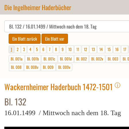
Die Ingelheimer Haderbücher
1
2
3
4
5
6
7
8
9
10
11
12
13
14
15
16
17
Bl. 001a
Bl. 001b
Bl. 001c
Bl. 001d
Bl. 002
Bl. 002v
Bl. 003
Bl. 
Bl. 008
Bl. 008v
Bl. 009
Bl. 009v
ⓘ
Wackernheimer Haderbuch 1472-1501
Bl. 132
16.01.1499 / Mittwoch nach dem 18. Tag