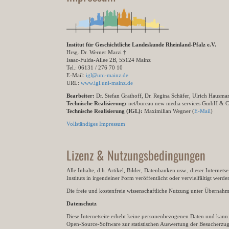
Institut für Geschichtliche Landeskunde Rheinland-Pfalz e.V.
Hrsg. Dr. Werner Marzi †
Isaac-Fulda-Allee 2B, 55124 Mainz
Tel.: 06131 / 276 70 10
E-Mail:
igl@uni-mainz.de
URL:
www.igl.uni-mainz.de
Bearbeiter:
Dr. Stefan Grathoff, Dr. Regina Schäfer, Ulrich Hausm
Technische Realisierung:
net/bureau new media services GmbH & 
Technische Realisierung (IGL):
Maximilian Wegner (
E-Mail
)
Vollständiges Impressum
Lizenz & Nutzungsbedingungen
Alle Inhalte, d.h. Artikel, Bilder, Datenbanken usw., dieser Internet
Instituts in irgendeiner Form veröffentlicht oder vervielfältigt wer
Die freie und kostenfreie wissenschaftliche Nutzung unter Übernahme 
Datenschutz
Diese Internetseite erhebt keine personenbezogenen Daten und kann ü
Open-Source-Software zur statistischen Auswertung der Besucherzugr