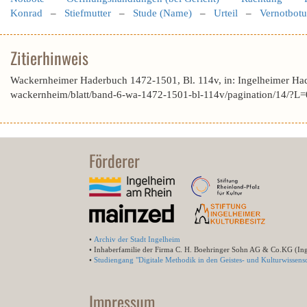
Konrad
–
Stiefmutter
–
Stude (Name)
–
Urteil
–
Vernotbot
Zitierhinweis
Wackernheimer Haderbuch 1472-1501, Bl. 114v, in: Ingelheimer Ha
wackernheim/blatt/band-6-wa-1472-1501-bl-114v/pagination/14/?
Förderer
•
Archiv der Stadt Ingelheim
• Inhaberfamilie der Firma C. H. Boehringer Sohn AG & Co.KG (In
•
Studiengang "Digitale Methodik in den Geistes- und Kulturwissensc
Impressum