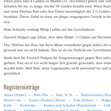
Erben jedes Jahr 4 Gulden zu Martini [11. November] geben und solle
Schaden für sie, so lange, bis die 50 Gulden bezahlt sind. Wenn Kars
und seine Ehefrau Kett oder ihre Erben unverzüglich die 2 ½ Gulden 
bezahlen. Dieser Zettel ist dann am jüngst vergangenen Gericht in 
usw.
Peter Schnade verklagt Philip Luffen auf das Gerichtsbuch.
Emerich Halgart sagt Adam, dem alten Büttel, ½ Gulden auf Rechnun
Ebe, Ehefrau des Bart, hat ihren Mann vernotbotet gegen jeden, der am
gewusst und sei nicht daheim. Ebe ist als ein Notbote ein Gerichtst
Stude lässt für Emerich Halgart die Zeugenaussagen gegen Bart aufs
geführt. Nun sei er vor nicht langer Zeit gewahr geworden, dass sein
bezahlt habe. Weil Bart, seine Gegenpartei, nicht anwesend ist, und se
gerichtlich
Registereinträge
Adam (Name)
–
Bart, Ebe
–
Bart, N. N.
–
Bartholomäus (Na
Henne von
–
Enders (Endres), Henne
–
Erbe (Erben)
–
Halga
Kette
–
Kerbzettel
–
Kosten und Schaden (Paarformel)
–
Luff
Notbote
–
Oeffnungshandlungen (bei Gericht)
–
Rachtung
–