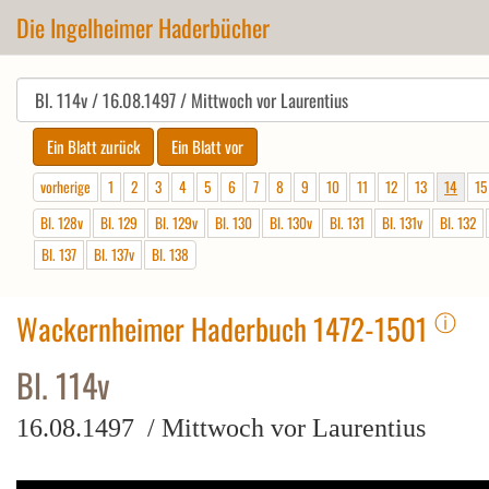
Die Ingelheimer Haderbücher
vorherige
1
2
3
4
5
6
7
8
9
10
11
12
13
14
15
Bl. 128v
Bl. 129
Bl. 129v
Bl. 130
Bl. 130v
Bl. 131
Bl. 131v
Bl. 132
Bl. 137
Bl. 137v
Bl. 138
ⓘ
Wackernheimer Haderbuch 1472-1501
Bl. 114v
16.08.1497 / Mittwoch vor Laurentius