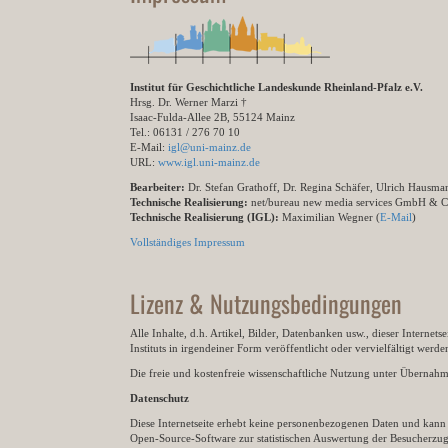
Institut für Geschichtliche Landeskunde Rheinland-Pfalz e.V.
Hrsg. Dr. Werner Marzi †
Isaac-Fulda-Allee 2B, 55124 Mainz
Tel.: 06131 / 276 70 10
E-Mail:
igl@uni-mainz.de
URL:
www.igl.uni-mainz.de
Bearbeiter:
Dr. Stefan Grathoff, Dr. Regina Schäfer, Ulrich Hausm
Technische Realisierung:
net/bureau new media services GmbH & 
Technische Realisierung (IGL):
Maximilian Wegner (
E-Mail
)
Vollständiges Impressum
Lizenz & Nutzungsbedingungen
Alle Inhalte, d.h. Artikel, Bilder, Datenbanken usw., dieser Internet
Instituts in irgendeiner Form veröffentlicht oder vervielfältigt wer
Die freie und kostenfreie wissenschaftliche Nutzung unter Übernahme 
Datenschutz
Diese Internetseite erhebt keine personenbezogenen Daten und kann ü
Open-Source-Software zur statistischen Auswertung der Besucherzugr