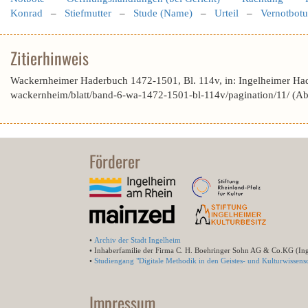
Konrad
–
Stiefmutter
–
Stude (Name)
–
Urteil
–
Vernotbot
Zitierhinweis
Wackernheimer Haderbuch 1472-1501, Bl. 114v, in: Ingelheimer Ha
wackernheim/blatt/band-6-wa-1472-1501-bl-114v/pagination/11/ (A
Förderer
•
Archiv der Stadt Ingelheim
• Inhaberfamilie der Firma C. H. Boehringer Sohn AG & Co.KG (In
•
Studiengang "Digitale Methodik in den Geistes- und Kulturwissensc
Impressum