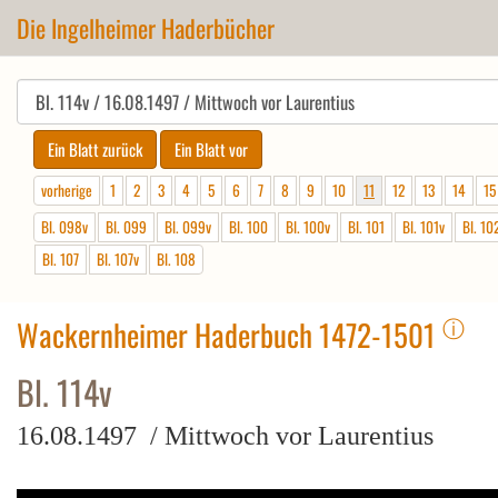
Die Ingelheimer Haderbücher
vorherige
1
2
3
4
5
6
7
8
9
10
11
12
13
14
15
Bl. 098v
Bl. 099
Bl. 099v
Bl. 100
Bl. 100v
Bl. 101
Bl. 101v
Bl. 10
Bl. 107
Bl. 107v
Bl. 108
ⓘ
Wackernheimer Haderbuch 1472-1501
Bl. 114v
16.08.1497 / Mittwoch vor Laurentius