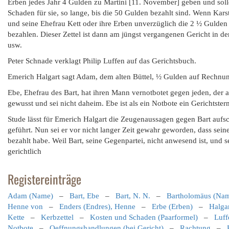
Erben jedes Jahr 4 Gulden zu Martini [11. November] geben und solle
Schaden für sie, so lange, bis die 50 Gulden bezahlt sind. Wenn Kars
und seine Ehefrau Kett oder ihre Erben unverzüglich die 2 ½ Gulden 
bezahlen. Dieser Zettel ist dann am jüngst vergangenen Gericht in 
usw.
Peter Schnade verklagt Philip Luffen auf das Gerichtsbuch.
Emerich Halgart sagt Adam, dem alten Büttel, ½ Gulden auf Rechnun
Ebe, Ehefrau des Bart, hat ihren Mann vernotbotet gegen jeden, der am
gewusst und sei nicht daheim. Ebe ist als ein Notbote ein Gerichtst
Stude lässt für Emerich Halgart die Zeugenaussagen gegen Bart aufs
geführt. Nun sei er vor nicht langer Zeit gewahr geworden, dass sein
bezahlt habe. Weil Bart, seine Gegenpartei, nicht anwesend ist, und se
gerichtlich
Registereinträge
Adam (Name)
–
Bart, Ebe
–
Bart, N. N.
–
Bartholomäus (Na
Henne von
–
Enders (Endres), Henne
–
Erbe (Erben)
–
Halga
Kette
–
Kerbzettel
–
Kosten und Schaden (Paarformel)
–
Luff
Notbote
–
Oeffnungshandlungen (bei Gericht)
–
Rachtung
–