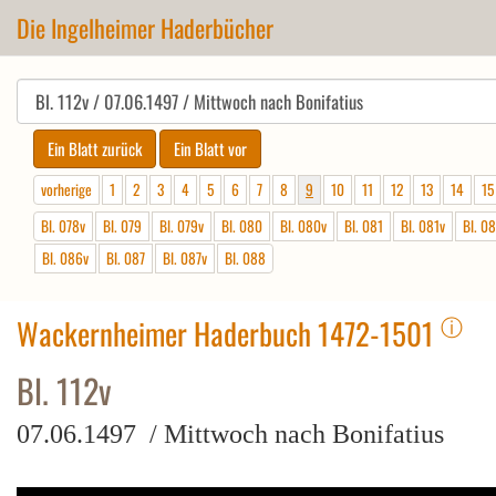
Die Ingelheimer Haderbücher
vorherige
1
2
3
4
5
6
7
8
9
10
11
12
13
14
15
Bl. 078v
Bl. 079
Bl. 079v
Bl. 080
Bl. 080v
Bl. 081
Bl. 081v
Bl. 0
Bl. 086v
Bl. 087
Bl. 087v
Bl. 088
ⓘ
Wackernheimer Haderbuch 1472-1501
Bl. 112v
07.06.1497 / Mittwoch nach Bonifatius