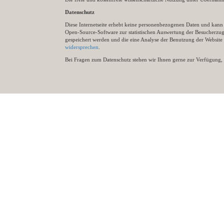
Datenschutz
Diese Internetseite erhebt keine personenbezogenen Daten und kann ü
Open-Source-Software zur statistischen Auswertung der Besucherzugr
gespeichert werden und die eine Analyse der Benutzung der Websit
widersprechen
.
Bei Fragen zum Datenschutz stehen wir Ihnen gerne zur Verfügung, 