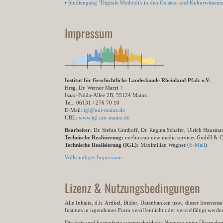
•
Studiengang "Digitale Methodik in den Geistes- und Kulturwissensc
Impressum
Institut für Geschichtliche Landeskunde Rheinland-Pfalz e.V.
Hrsg. Dr. Werner Marzi †
Isaac-Fulda-Allee 2B, 55124 Mainz
Tel.: 06131 / 276 70 10
E-Mail:
igl@uni-mainz.de
URL:
www.igl.uni-mainz.de
Bearbeiter:
Dr. Stefan Grathoff, Dr. Regina Schäfer, Ulrich Hausm
Technische Realisierung:
net/bureau new media services GmbH & 
Technische Realisierung (IGL):
Maximilian Wegner (
E-Mail
)
Vollständiges Impressum
Lizenz & Nutzungsbedingungen
Alle Inhalte, d.h. Artikel, Bilder, Datenbanken usw., dieser Internet
Instituts in irgendeiner Form veröffentlicht oder vervielfältigt wer
Die freie und kostenfreie wissenschaftliche Nutzung unter Übernahme 