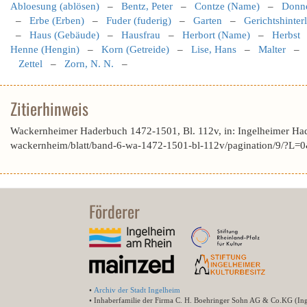
Abloesung (ablösen)
–
Bentz, Peter
–
Contze (Name)
–
Donne
–
Erbe (Erben)
–
Fuder (fuderig)
–
Garten
–
Gerichtshinter
–
Haus (Gebäude)
–
Hausfrau
–
Herbort (Name)
–
Herbst
Henne (Hengin)
–
Korn (Getreide)
–
Lise, Hans
–
Malter
Zettel
–
Zorn, N. N.
–
Zitierhinweis
Wackernheimer Haderbuch 1472-1501, Bl. 112v, in: Ingelheimer Ha
wackernheim/blatt/band-6-wa-1472-1501-bl-112v/pagination/9/?
Förderer
•
Archiv der Stadt Ingelheim
• Inhaberfamilie der Firma C. H. Boehringer Sohn AG & Co.KG (In