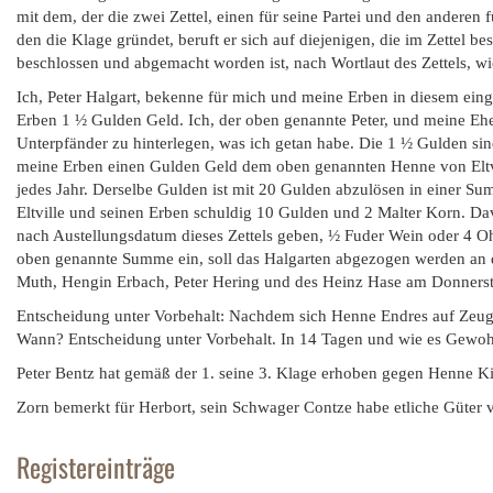
mit dem, der die zwei Zettel, einen für seine Partei und den anderen fü
den die Klage gründet, beruft er sich auf diejenigen, die im Zettel b
beschlossen und abgemacht worden ist, nach Wortlaut des Zettels, wi
Ich, Peter Halgart, bekenne für mich und meine Erben in diesem einge
Erben 1 ½ Gulden Geld. Ich, der oben genannte Peter, und meine E
Unterpfänder zu hinterlegen, was ich getan habe. Die 1 ½ Gulden sin
meine Erben einen Gulden Geld dem oben genannten Henne von Eltv
jedes Jahr. Derselbe Gulden ist mit 20 Gulden abzulösen in einer S
Eltville und seinen Erben schuldig 10 Gulden und 2 Malter Korn. Da
nach Austellungsdatum dieses Zettels geben, ½ Fuder Wein oder 4 O
oben genannte Summe ein, soll das Halgarten abgezogen werden an 
Muth, Hengin Erbach, Peter Hering und des Heinz Hase am Donnerst
Entscheidung unter Vorbehalt: Nachdem sich Henne Endres auf Zeugena
Wann? Entscheidung unter Vorbehalt. In 14 Tagen und wie es Gewohnhe
Peter Bentz hat gemäß der 1. seine 3. Klage erhoben gegen Henne Ki
Zorn bemerkt für Herbort, sein Schwager Contze habe etliche Güter v
Registereinträge