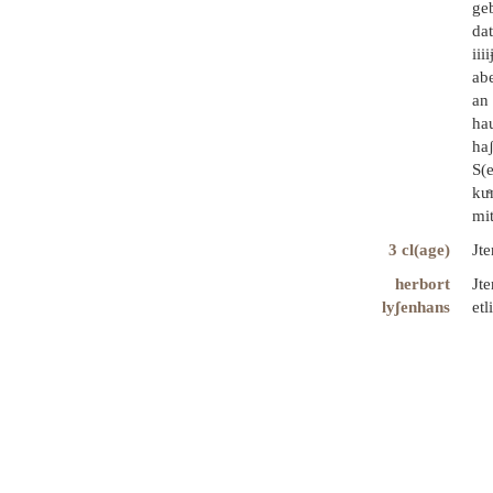
ge
dat
iii
ab
an 
hau
haʃ
S(
kuͤ
mit
3 cl(age)
Jte
herbort
Jte
lyʃenhans
etl