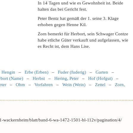
In 14 Tagen und wie es Gewohnheit ist. Beide
halten das bei Gericht fest.
Peter Bentz hat gemäß der 1. seine 3. Klage
erhoben gegen Henne Kil.
Zorn bemerkt für Herbort, sein Schwager Contze
habe etliche Güter verkauft und aufgelassen, wie
es Recht ist, dem Hans Lise.
, Hengin
–
Erbe (Erben)
–
Fuder (fuderig)
–
Garten
–
rbort (Name)
–
Herbst
–
Hering, Peter
–
Hof (Hofgut)
–
eter
–
Ohm
–
Vorfahren
–
Wein (Wein)
–
Zettel
–
Zorn,
1-wackernheim/blatt/band-6-wa-1472-1501-bl-112v/pagination/4/