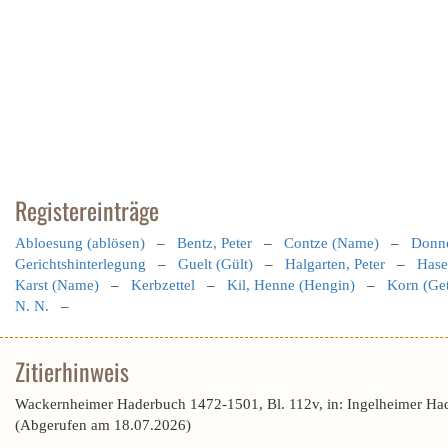
Registereinträge
Abloesung (ablösen)
–
Bentz, Peter
–
Contze (Name)
–
Donne
Gerichtshinterlegung
–
Guelt (Gült)
–
Halgarten, Peter
–
Hase
Karst (Name)
–
Kerbzettel
–
Kil, Henne (Hengin)
–
Korn (Get
N. N.
–
Zitierhinweis
Wackernheimer Haderbuch 1472-1501, Bl. 112v, in: Ingelheimer Ha
(Abgerufen am 18.07.2026)