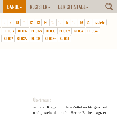
BÄNDE
REGISTER
GERICHTSTAGE
8
9
10
11
12
13
14
15
16
17
18
19
20
nächste
Bl. 031v
Bl. 032
Bl. 032v
Bl. 033
Bl. 033v
Bl. 034
Bl. 034v
Bl. 037
Bl. 037v
Bl. 038
Bl. 038v
Bl. 039
Übertragung
von der Klage und dem Zettel nichts gewusst
und gestehe das nicht. Henne Endres sagt, er