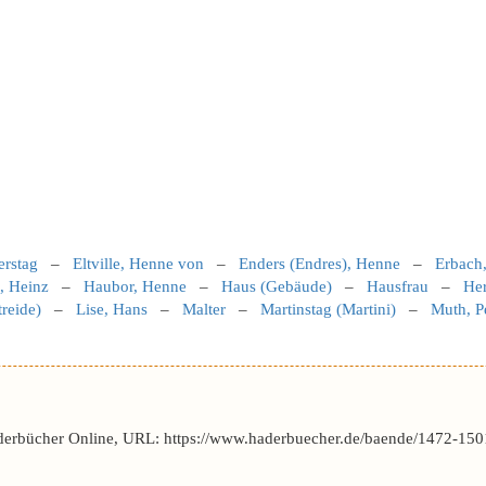
rstag
–
Eltville, Henne von
–
Enders (Endres), Henne
–
Erbach
, Heinz
–
Haubor, Henne
–
Haus (Gebäude)
–
Hausfrau
–
He
reide)
–
Lise, Hans
–
Malter
–
Martinstag (Martini)
–
Muth, P
derbücher Online, URL: https://www.haderbuecher.de/baende/1472-150