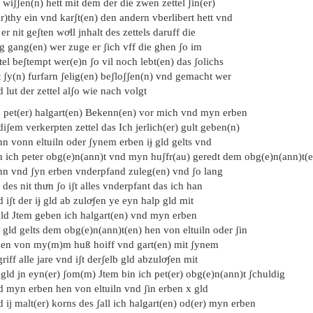
 wiʃʃen(n) hett mit dem der die zwen zettel ʃin(er)
r)thy ein vnd karʃt(en) den andern vberlibert hett vnd
 er nit geʃten woͤll jnhalt des zettels daruff die
g gang(en) wer zuge er ʃich vff die ghen ʃo im
tel beʃtempt wer(e)n ʃo vil noch lebt(en) das ʃolichs
 ʃy(n) furfarn ʃelig(en) beʃloʃʃen(n) vnd gemacht wer
 lut der zettel alʃo wie nach volgt
h pet(er) halgart(en) Bekenn(en) vor mich vnd myn erben
diʃem verkerpten zettel das Ich jerlich(er) gult geben(n)
n vonn eltuiln oder ʃynem erben iɉ gld gelts vnd
n ich peter obg(e)n(ann)t vnd myn huʃfr(au) geredt dem obg(e)n(ann)t(
nn vnd ʃyn erben vnderpfand zuleg(en) vnd ʃo lang
 des nit thuͦn ʃo iʃt alles vnderpfant das ich han
 iʃt der iɉ gld ab zuloͤʃen ye eyn halp gld mit
gld Jtem geben ich halgart(en) vnd myn erben
 gld gelts dem obg(e)n(ann)t(en) hen von eltuiln oder ʃin
ben von my(m)m huß hoiff vnd gart(en) mit ʃynem
riff alle jare vnd iʃt derʃelb gld abzuloͤʃen mit
gld jn eyn(er) ʃom(m) Jtem bin ich pet(er) obg(e)n(ann)t ʃchuldig
d myn erben hen von eltuiln vnd ʃin erben x gld
 ij malt(er) korns des ʃall ich halgart(en) od(er) myn erben