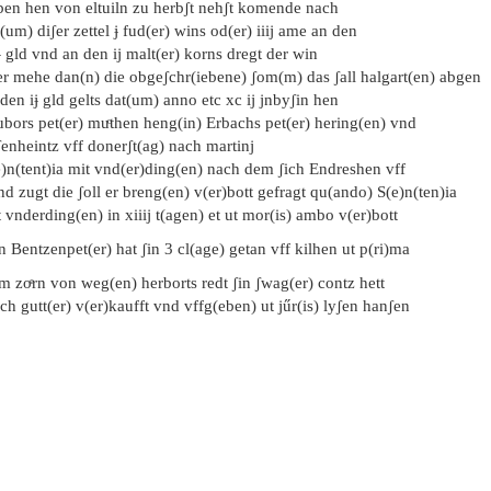
ben hen von eltuiln zu herbʃt nehʃt komende nach
(um) diʃer zettel ɉ fud(er) wins od(er) iiij ame an den
iɉ gld vnd an den ij malt(er) korns dregt der win
er mehe dan(n) die obgeʃchr(iebene) ʃom(m) das ʃall halgart(en) abgen
den iɉ gld gelts dat(um) anno etc xc ij jnbyʃin hen
bors pet(er) muͦthen heng(in) Erbachs pet(er) hering(en) vnd
enheintz vff donerʃt(ag) nach martinj
e)n(tent)ia mit vnd(er)ding(en) nach dem ʃich Endreshen vff
nd zugt die ʃoll er breng(en) v(er)bott gefragt qu(ando) S(e)n(ten)ia
 vnderding(en) in xiiij t(agen) et ut mor(is) ambo v(er)bott
n Bentzenpet(er) hat ʃin 3 cl(age) getan vff kilhen ut p(ri)ma
m zoͤrn von weg(en) herborts redt ʃin ʃwag(er) contz hett
ich gutt(er) v(er)kaufft vnd vffg(eben) ut jűr(is) lyʃen hanʃen