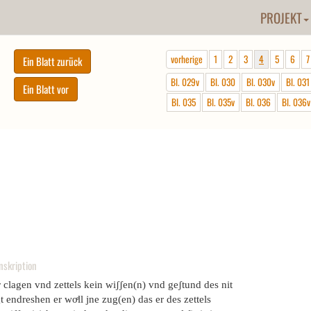
PROJEKT
vorherige
1
2
3
4
5
6
7
Bl. 029v
Bl. 030
Bl. 030v
Bl. 031
Bl. 035
Bl. 035v
Bl. 036
Bl. 036v
nskription
 clagen vnd zettels kein wiʃʃen(n) vnd geʃtund des nit
gt endreshen er woͤll jne zug(en) das er des zettels