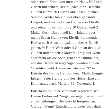
oder seinen Erben von meinem Haus, Hof und
Garten mit seinem Bezirk jedes Jahr. Derselbe
Gulden ist mit 20 Gulden abzulösen in einer
Summe. Weiter bin ich, der oben genannte
Halgart, und meine Erben Henne von Eltville
und seinen Erben schuldig 10 Gulden und 2
Malter Korn. Davon soll ich, Halgart, oder
meine Erben Henne von Eltville kommenden
Herbst nach Austellungsdatum dieses Zettels
geben, ½ Fuder Wein oder 4 Ohm an den 4 ½
Gulden und an den 2 Maltern. Trägt der Wein
aber mehr als die oben genannte Summe ein,
soll das Halgarten abgezogen werden an den 1
½ Gulden Geld. Datum im Jahr usw. 92 in
Beisein des Henne Haubor, Peter Muth, Hengin
Erbach, Peter Hering und des Heinz Hase am
Donnerstag nach Martini [15. November].
Entscheidung unter Vorbehalt: Nachdem sich
Henne Endres auf Zeugenaussagen bezieht, soll
er die beibringen. Bei Gericht festgehalten.
Gefragt: Wann? Entscheidung unter Vorbehalt.