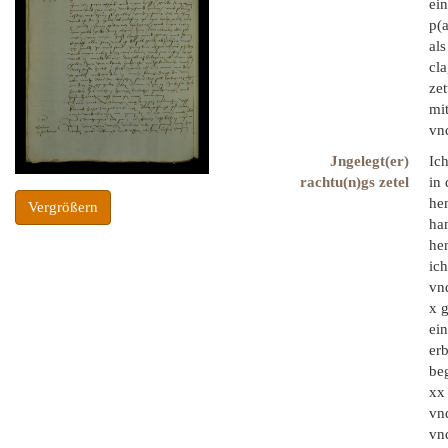
ein
p(a
als
cla
zet
mit
vnd
Jngelegt(er)
Ic
rachtu(n)gs zetel
in 
hen
Vergrößern
ha
he
ich
vnd
x 
ein
er
beg
xx 
vn
vnd