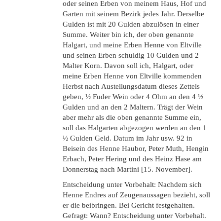
oder seinen Erben von meinem Haus, Hof und
Garten mit seinem Bezirk jedes Jahr. Derselbe
Gulden ist mit 20 Gulden abzulösen in einer
Summe. Weiter bin ich, der oben genannte
Halgart, und meine Erben Henne von Eltville
und seinen Erben schuldig 10 Gulden und 2
Malter Korn. Davon soll ich, Halgart, oder
meine Erben Henne von Eltville kommenden
Herbst nach Austellungsdatum dieses Zettels
geben, ½ Fuder Wein oder 4 Ohm an den 4 ½
Gulden und an den 2 Maltern. Trägt der Wein
aber mehr als die oben genannte Summe ein,
soll das Halgarten abgezogen werden an den 1
½ Gulden Geld. Datum im Jahr usw. 92 in
Beisein des Henne Haubor, Peter Muth, Hengin
Erbach, Peter Hering und des Heinz Hase am
Donnerstag nach Martini [15. November].
Entscheidung unter Vorbehalt: Nachdem sich
Henne Endres auf Zeugenaussagen bezieht, soll
er die beibringen. Bei Gericht festgehalten.
Gefragt: Wann? Entscheidung unter Vorbehalt.