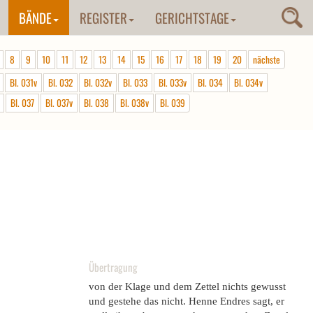
BÄNDE
REGISTER
GERICHTSTAGE
8
9
10
11
12
13
14
15
16
17
18
19
20
nächste
Bl. 031v
Bl. 032
Bl. 032v
Bl. 033
Bl. 033v
Bl. 034
Bl. 034v
Bl. 037
Bl. 037v
Bl. 038
Bl. 038v
Bl. 039
Übertragung
von der Klage und dem Zettel nichts gewusst
und gestehe das nicht. Henne Endres sagt, er