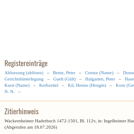
Registereinträge
Abloesung (ablösen)
–
Bentz, Peter
–
Contze (Name)
–
Donne
Gerichtshinterlegung
–
Guelt (Gült)
–
Halgarten, Peter
–
Hase
Karst (Name)
–
Kerbzettel
–
Kil, Henne (Hengin)
–
Korn (Get
N. N.
–
Zitierhinweis
Wackernheimer Haderbuch 1472-1501, Bl. 112v, in: Ingelheimer Ha
(Abgerufen am 18.07.2026)