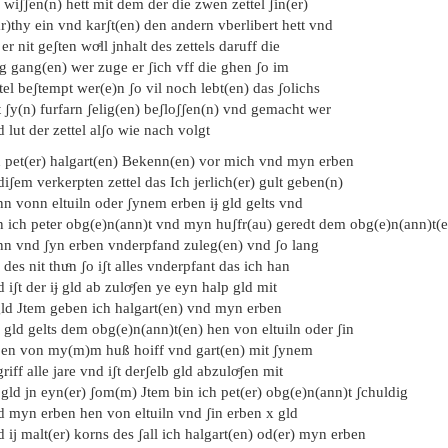
 wiʃʃen(n) hett mit dem der die zwen zettel ʃin(er)
r)thy ein vnd karʃt(en) den andern vberlibert hett vnd
 er nit geʃten woͤll jnhalt des zettels daruff die
g gang(en) wer zuge er ʃich vff die ghen ʃo im
tel beʃtempt wer(e)n ʃo vil noch lebt(en) das ʃolichs
 ʃy(n) furfarn ʃelig(en) beʃloʃʃen(n) vnd gemacht wer
 lut der zettel alʃo wie nach volgt
h pet(er) halgart(en) Bekenn(en) vor mich vnd myn erben
diʃem verkerpten zettel das Ich jerlich(er) gult geben(n)
n vonn eltuiln oder ʃynem erben iɉ gld gelts vnd
n ich peter obg(e)n(ann)t vnd myn huʃfr(au) geredt dem obg(e)n(ann)t(
nn vnd ʃyn erben vnderpfand zuleg(en) vnd ʃo lang
 des nit thuͦn ʃo iʃt alles vnderpfant das ich han
 iʃt der iɉ gld ab zuloͤʃen ye eyn halp gld mit
gld Jtem geben ich halgart(en) vnd myn erben
 gld gelts dem obg(e)n(ann)t(en) hen von eltuiln oder ʃin
ben von my(m)m huß hoiff vnd gart(en) mit ʃynem
riff alle jare vnd iʃt derʃelb gld abzuloͤʃen mit
gld jn eyn(er) ʃom(m) Jtem bin ich pet(er) obg(e)n(ann)t ʃchuldig
d myn erben hen von eltuiln vnd ʃin erben x gld
 ij malt(er) korns des ʃall ich halgart(en) od(er) myn erben