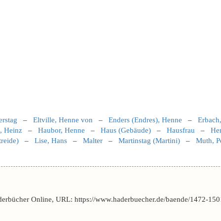
rstag
–
Eltville, Henne von
–
Enders (Endres), Henne
–
Erbach
, Heinz
–
Haubor, Henne
–
Haus (Gebäude)
–
Hausfrau
–
He
reide)
–
Lise, Hans
–
Malter
–
Martinstag (Martini)
–
Muth, P
derbücher Online, URL: https://www.haderbuecher.de/baende/1472-150