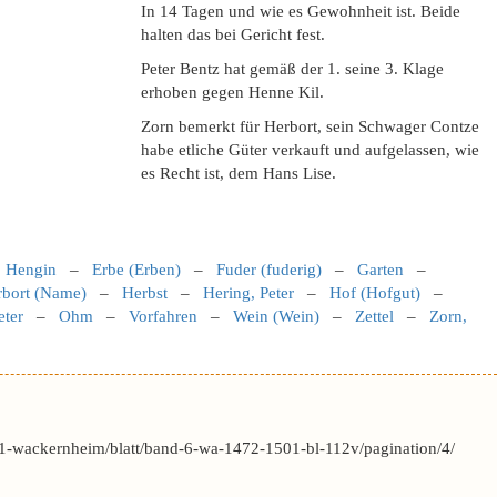
In 14 Tagen und wie es Gewohnheit ist. Beide
halten das bei Gericht fest.
Peter Bentz hat gemäß der 1. seine 3. Klage
erhoben gegen Henne Kil.
Zorn bemerkt für Herbort, sein Schwager Contze
habe etliche Güter verkauft und aufgelassen, wie
es Recht ist, dem Hans Lise.
, Hengin
–
Erbe (Erben)
–
Fuder (fuderig)
–
Garten
–
rbort (Name)
–
Herbst
–
Hering, Peter
–
Hof (Hofgut)
–
eter
–
Ohm
–
Vorfahren
–
Wein (Wein)
–
Zettel
–
Zorn,
1-wackernheim/blatt/band-6-wa-1472-1501-bl-112v/pagination/4/