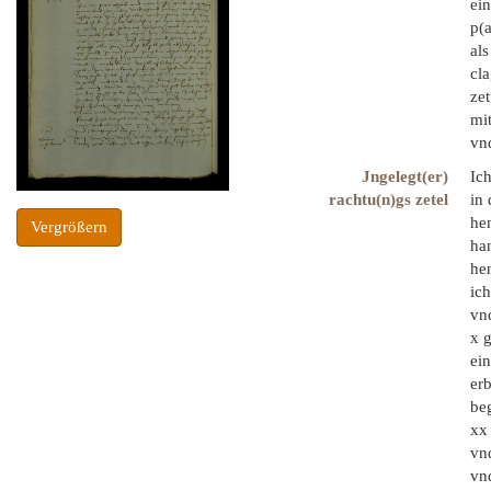
ein
p(a
als
cla
zet
mit
vnd
Jngelegt(er)
Ic
rachtu(n)gs zetel
in 
hen
Vergrößern
ha
he
ich
vnd
x 
ein
er
beg
xx 
vn
vnd