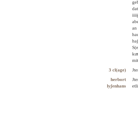
ge
dat
iii
ab
an 
hau
haʃ
S(
kuͤ
mit
3 cl(age)
Jte
herbort
Jte
lyʃenhans
etl