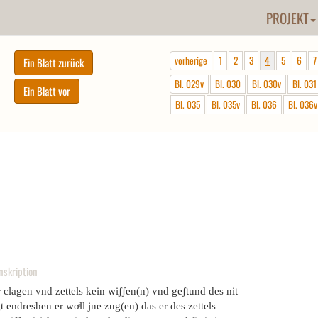
PROJEKT
vorherige
1
2
3
4
5
6
7
Bl. 029v
Bl. 030
Bl. 030v
Bl. 031
Bl. 035
Bl. 035v
Bl. 036
Bl. 036v
nskription
 clagen vnd zettels kein wiʃʃen(n) vnd geʃtund des nit
gt endreshen er woͤll jne zug(en) das er des zettels