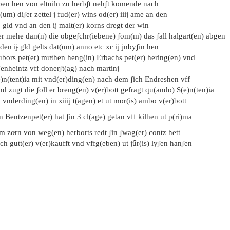
ben hen von eltuiln zu herbʃt nehʃt komende nach
(um) diʃer zettel ɉ fud(er) wins od(er) iiij ame an den
iɉ gld vnd an den ij malt(er) korns dregt der win
er mehe dan(n) die obgeʃchr(iebene) ʃom(m) das ʃall halgart(en) abgen
den iɉ gld gelts dat(um) anno etc xc ij jnbyʃin hen
bors pet(er) muͦthen heng(in) Erbachs pet(er) hering(en) vnd
enheintz vff donerʃt(ag) nach martinj
e)n(tent)ia mit vnd(er)ding(en) nach dem ʃich Endreshen vff
nd zugt die ʃoll er breng(en) v(er)bott gefragt qu(ando) S(e)n(ten)ia
 vnderding(en) in xiiij t(agen) et ut mor(is) ambo v(er)bott
n Bentzenpet(er) hat ʃin 3 cl(age) getan vff kilhen ut p(ri)ma
m zoͤrn von weg(en) herborts redt ʃin ʃwag(er) contz hett
ich gutt(er) v(er)kaufft vnd vffg(eben) ut jűr(is) lyʃen hanʃen