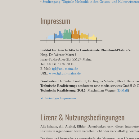
•
Studiengang "Digitale Methodik in den Geistes- und Kulturwissensc
Impressum
Institut für Geschichtliche Landeskunde Rheinland-Pfalz e.V.
Hrsg. Dr. Werner Marzi †
Isaac-Fulda-Allee 2B, 55124 Mainz
Tel.: 06131 / 276 70 10
E-Mail:
igl@uni-mainz.de
URL:
www.igl.uni-mainz.de
Bearbeiter:
Dr. Stefan Grathoff, Dr. Regina Schäfer, Ulrich Hausm
Technische Realisierung:
net/bureau new media services GmbH & 
Technische Realisierung (IGL):
Maximilian Wegner (
E-Mail
)
Vollständiges Impressum
Lizenz & Nutzungsbedingungen
Alle Inhalte, d.h. Artikel, Bilder, Datenbanken usw., dieser Internet
Instituts in irgendeiner Form veröffentlicht oder vervielfältigt wer
Die freie und kostenfreie wissenschaftliche Nutzung unter Übernahme 