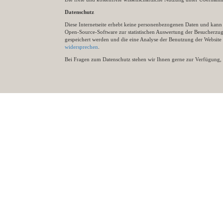
Datenschutz
Diese Internetseite erhebt keine personenbezogenen Daten und kann ü
Open-Source-Software zur statistischen Auswertung der Besucherzugr
gespeichert werden und die eine Analyse der Benutzung der Websit
widersprechen
.
Bei Fragen zum Datenschutz stehen wir Ihnen gerne zur Verfügung, 