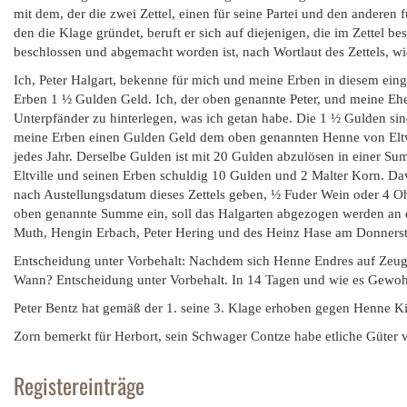
mit dem, der die zwei Zettel, einen für seine Partei und den anderen fü
den die Klage gründet, beruft er sich auf diejenigen, die im Zettel b
beschlossen und abgemacht worden ist, nach Wortlaut des Zettels, wi
Ich, Peter Halgart, bekenne für mich und meine Erben in diesem einge
Erben 1 ½ Gulden Geld. Ich, der oben genannte Peter, und meine E
Unterpfänder zu hinterlegen, was ich getan habe. Die 1 ½ Gulden sin
meine Erben einen Gulden Geld dem oben genannten Henne von Eltv
jedes Jahr. Derselbe Gulden ist mit 20 Gulden abzulösen in einer S
Eltville und seinen Erben schuldig 10 Gulden und 2 Malter Korn. Da
nach Austellungsdatum dieses Zettels geben, ½ Fuder Wein oder 4 O
oben genannte Summe ein, soll das Halgarten abgezogen werden an 
Muth, Hengin Erbach, Peter Hering und des Heinz Hase am Donnerst
Entscheidung unter Vorbehalt: Nachdem sich Henne Endres auf Zeugena
Wann? Entscheidung unter Vorbehalt. In 14 Tagen und wie es Gewohnhe
Peter Bentz hat gemäß der 1. seine 3. Klage erhoben gegen Henne Ki
Zorn bemerkt für Herbort, sein Schwager Contze habe etliche Güter v
Registereinträge