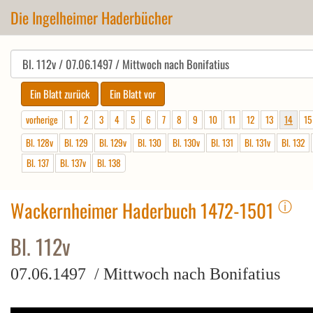
Die Ingelheimer Haderbücher
vorherige
1
2
3
4
5
6
7
8
9
10
11
12
13
14
15
Bl. 128v
Bl. 129
Bl. 129v
Bl. 130
Bl. 130v
Bl. 131
Bl. 131v
Bl. 132
Bl. 137
Bl. 137v
Bl. 138
ⓘ
Wackernheimer Haderbuch 1472-1501
Bl. 112v
07.06.1497 / Mittwoch nach Bonifatius