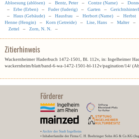
Abloesung (ablösen)
–
Bentz, Peter
–
Contze (Name)
–
Donne
–
Erbe (Erben)
–
Fuder (fuderig)
–
Garten
–
Gerichtshinter
–
Haus (Gebäude)
–
Hausfrau
–
Herbort (Name)
–
Herbst
Henne (Hengin)
–
Korn (Getreide)
–
Lise, Hans
–
Malter
Zettel
–
Zorn, N. N.
–
Zitierhinweis
Wackernheimer Haderbuch 1472-1501, Bl. 112v, in: Ingelheimer Ha
wackernheim/blatt/band-6-wa-1472-1501-bl-112v/pagination/14/ (A
Förderer
•
Archiv der Stadt Ingelheim
• Inhaberfamilie der Firma C. H. Boehringer Sohn AG & Co.KG (In