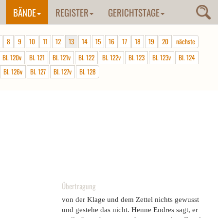
BÄNDE
REGISTER
GERICHTSTAGE
8
9
10
11
12
13
14
15
16
17
18
19
20
nächste
Bl. 120v
Bl. 121
Bl. 121v
Bl. 122
Bl. 122v
Bl. 123
Bl. 123v
Bl. 124
Bl. 126v
Bl. 127
Bl. 127v
Bl. 128
Übertragung
von der Klage und dem Zettel nichts gewusst
und gestehe das nicht. Henne Endres sagt, er