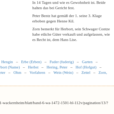
In 14 Tagen und wie es Gewohnheit ist. Beide
halten das bei Gericht fest.
Peter Bentz hat gemäß der 1. seine 3. Klage
erhoben gegen Henne Kil.
Zorn bemerkt für Herbort, sein Schwager Contze
habe etliche Güter verkauft und aufgelassen, wie
es Recht ist, dem Hans Lise.
, Hengin
–
Erbe (Erben)
–
Fuder (fuderig)
–
Garten
–
rbort (Name)
–
Herbst
–
Hering, Peter
–
Hof (Hofgut)
–
eter
–
Ohm
–
Vorfahren
–
Wein (Wein)
–
Zettel
–
Zorn,
1-wackernheim/blatt/band-6-wa-1472-1501-bl-112v/pagination/13/?