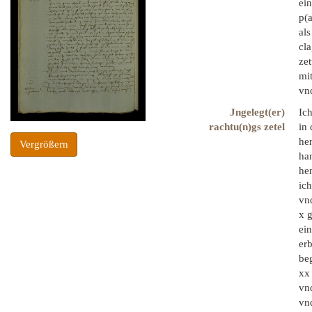
ein
p(a
als
cla
zet
mit
vnd
Jngelegt(er)
Ic
rachtu(n)gs zetel
in 
hen
Vergrößern
ha
he
ich
vnd
x 
ein
er
beg
xx 
vn
vnd