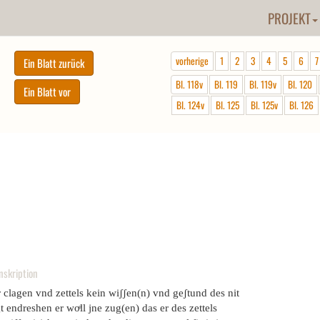
PROJEKT
vorherige
1
2
3
4
5
6
7
Bl. 118v
Bl. 119
Bl. 119v
Bl. 120
Bl. 124v
Bl. 125
Bl. 125v
Bl. 126
nskription
 clagen vnd zettels kein wiʃʃen(n) vnd geʃtund des nit
gt endreshen er woͤll jne zug(en) das er des zettels