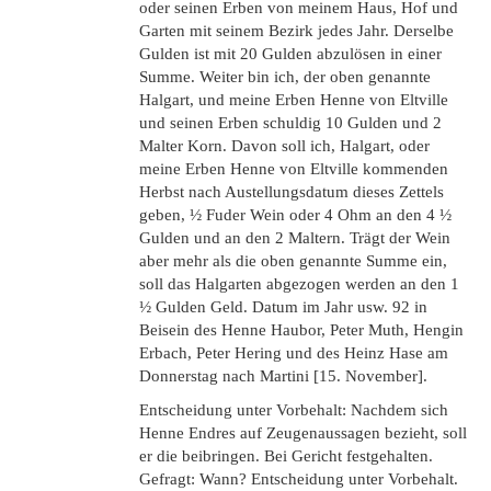
oder seinen Erben von meinem Haus, Hof und
Garten mit seinem Bezirk jedes Jahr. Derselbe
Gulden ist mit 20 Gulden abzulösen in einer
Summe. Weiter bin ich, der oben genannte
Halgart, und meine Erben Henne von Eltville
und seinen Erben schuldig 10 Gulden und 2
Malter Korn. Davon soll ich, Halgart, oder
meine Erben Henne von Eltville kommenden
Herbst nach Austellungsdatum dieses Zettels
geben, ½ Fuder Wein oder 4 Ohm an den 4 ½
Gulden und an den 2 Maltern. Trägt der Wein
aber mehr als die oben genannte Summe ein,
soll das Halgarten abgezogen werden an den 1
½ Gulden Geld. Datum im Jahr usw. 92 in
Beisein des Henne Haubor, Peter Muth, Hengin
Erbach, Peter Hering und des Heinz Hase am
Donnerstag nach Martini [15. November].
Entscheidung unter Vorbehalt: Nachdem sich
Henne Endres auf Zeugenaussagen bezieht, soll
er die beibringen. Bei Gericht festgehalten.
Gefragt: Wann? Entscheidung unter Vorbehalt.