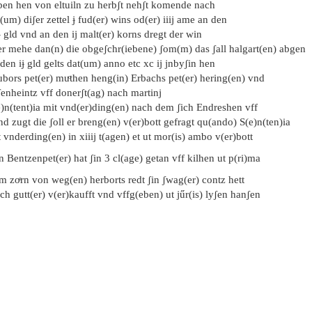
ben hen von eltuiln zu herbʃt nehʃt komende nach
(um) diʃer zettel ɉ fud(er) wins od(er) iiij ame an den
iɉ gld vnd an den ij malt(er) korns dregt der win
er mehe dan(n) die obgeʃchr(iebene) ʃom(m) das ʃall halgart(en) abgen
den iɉ gld gelts dat(um) anno etc xc ij jnbyʃin hen
bors pet(er) muͦthen heng(in) Erbachs pet(er) hering(en) vnd
enheintz vff donerʃt(ag) nach martinj
e)n(tent)ia mit vnd(er)ding(en) nach dem ʃich Endreshen vff
nd zugt die ʃoll er breng(en) v(er)bott gefragt qu(ando) S(e)n(ten)ia
 vnderding(en) in xiiij t(agen) et ut mor(is) ambo v(er)bott
n Bentzenpet(er) hat ʃin 3 cl(age) getan vff kilhen ut p(ri)ma
m zoͤrn von weg(en) herborts redt ʃin ʃwag(er) contz hett
ich gutt(er) v(er)kaufft vnd vffg(eben) ut jűr(is) lyʃen hanʃen