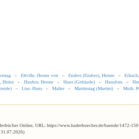
rstag
–
Eltville, Henne von
–
Enders (Endres), Henne
–
Erbach
, Heinz
–
Haubor, Henne
–
Haus (Gebäude)
–
Hausfrau
–
He
reide)
–
Lise, Hans
–
Malter
–
Martinstag (Martini)
–
Muth, P
derbücher Online, URL: https://www.haderbuecher.de/baende/1472-150
31.07.2026)