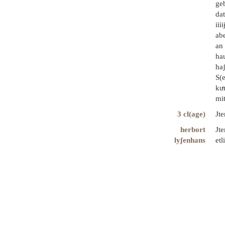
ge
dat
iii
ab
an 
hau
haʃ
S(
kuͤ
mit
3 cl(age)
Jte
herbort
Jte
lyʃenhans
etl