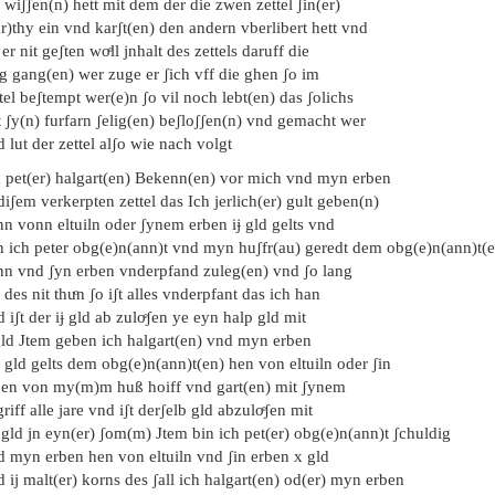
 wiʃʃen(n) hett mit dem der die zwen zettel ʃin(er)
r)thy ein vnd karʃt(en) den andern vberlibert hett vnd
 er nit geʃten woͤll jnhalt des zettels daruff die
g gang(en) wer zuge er ʃich vff die ghen ʃo im
tel beʃtempt wer(e)n ʃo vil noch lebt(en) das ʃolichs
 ʃy(n) furfarn ʃelig(en) beʃloʃʃen(n) vnd gemacht wer
 lut der zettel alʃo wie nach volgt
h pet(er) halgart(en) Bekenn(en) vor mich vnd myn erben
diʃem verkerpten zettel das Ich jerlich(er) gult geben(n)
n vonn eltuiln oder ʃynem erben iɉ gld gelts vnd
n ich peter obg(e)n(ann)t vnd myn huʃfr(au) geredt dem obg(e)n(ann)t(
nn vnd ʃyn erben vnderpfand zuleg(en) vnd ʃo lang
 des nit thuͦn ʃo iʃt alles vnderpfant das ich han
 iʃt der iɉ gld ab zuloͤʃen ye eyn halp gld mit
gld Jtem geben ich halgart(en) vnd myn erben
 gld gelts dem obg(e)n(ann)t(en) hen von eltuiln oder ʃin
ben von my(m)m huß hoiff vnd gart(en) mit ʃynem
riff alle jare vnd iʃt derʃelb gld abzuloͤʃen mit
gld jn eyn(er) ʃom(m) Jtem bin ich pet(er) obg(e)n(ann)t ʃchuldig
d myn erben hen von eltuiln vnd ʃin erben x gld
 ij malt(er) korns des ʃall ich halgart(en) od(er) myn erben