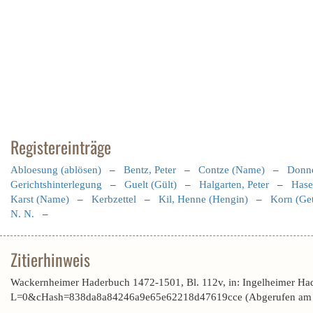
Registereinträge
Abloesung (ablösen)
–
Bentz, Peter
–
Contze (Name)
–
Donne
Gerichtshinterlegung
–
Guelt (Gült)
–
Halgarten, Peter
–
Hase
Karst (Name)
–
Kerbzettel
–
Kil, Henne (Hengin)
–
Korn (Get
N. N.
–
Zitierhinweis
Wackernheimer Haderbuch 1472-1501, Bl. 112v, in: Ingelheimer Ha
L=0&cHash=838da8a84246a9e65e62218d47619cce (Abgerufen am 