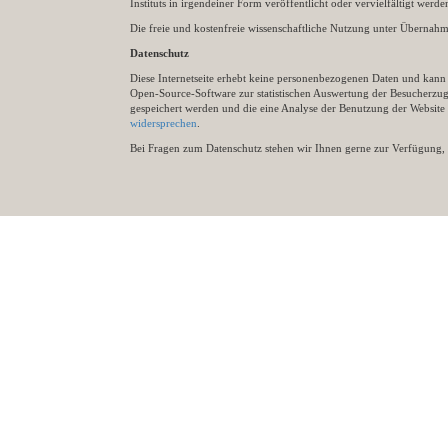
Instituts in irgendeiner Form veröffentlicht oder vervielfältigt wer
Die freie und kostenfreie wissenschaftliche Nutzung unter Übernahme 
Datenschutz
Diese Internetseite erhebt keine personenbezogenen Daten und kann ü
Open-Source-Software zur statistischen Auswertung der Besucherzugr
gespeichert werden und die eine Analyse der Benutzung der Websit
widersprechen
.
Bei Fragen zum Datenschutz stehen wir Ihnen gerne zur Verfügung, 