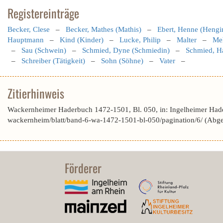
Registereinträge
Becker, Clese
–
Becker, Mathes (Mathis)
–
Ebert, Henne (Hengi
Hauptmann
–
Kind (Kinder)
–
Lucke, Philip
–
Malter
–
Me
–
Sau (Schwein)
–
Schmied, Dyne (Schmiedin)
–
Schmied, Ha
–
Schreiber (Tätigkeit)
–
Sohn (Söhne)
–
Vater
–
Zitierhinweis
Wackernheimer Haderbuch 1472-1501, Bl. 050, in: Ingelheimer Had
wackernheim/blatt/band-6-wa-1472-1501-bl-050/pagination/6/ (Abg
Förderer