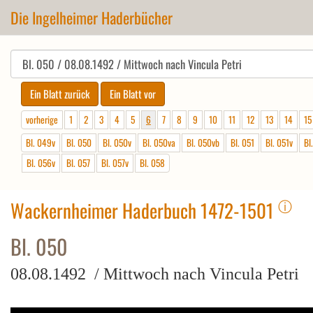
Die Ingelheimer Haderbücher
vorherige
1
2
3
4
5
6
7
8
9
10
11
12
13
14
15
Bl. 049v
Bl. 050
Bl. 050v
Bl. 050va
Bl. 050vb
Bl. 051
Bl. 051v
Bl
Bl. 056v
Bl. 057
Bl. 057v
Bl. 058
ⓘ
Wackernheimer Haderbuch 1472-1501
Bl. 050
08.08.1492 / Mittwoch nach Vincula Petri