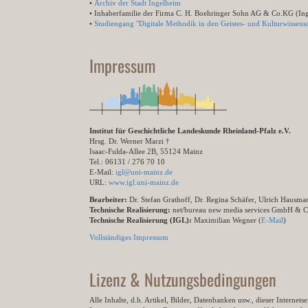
•
Archiv der Stadt Ingelheim
• Inhaberfamilie der Firma C. H. Boehringer Sohn AG & Co.KG (In
•
Studiengang "Digitale Methodik in den Geistes- und Kulturwissensc
Impressum
Institut für Geschichtliche Landeskunde Rheinland-Pfalz e.V.
Hrsg. Dr. Werner Marzi †
Isaac-Fulda-Allee 2B, 55124 Mainz
Tel.: 06131 / 276 70 10
E-Mail:
igl@uni-mainz.de
URL:
www.igl.uni-mainz.de
Bearbeiter:
Dr. Stefan Grathoff, Dr. Regina Schäfer, Ulrich Hausm
Technische Realisierung:
net/bureau new media services GmbH & 
Technische Realisierung (IGL):
Maximilian Wegner (
E-Mail
)
Vollständiges Impressum
Lizenz & Nutzungsbedingungen
Alle Inhalte, d.h. Artikel, Bilder, Datenbanken usw., dieser Internet