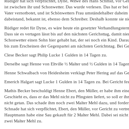
Rüdiger hat sich verpflichtet, Dyne, Witwe des Hans Schmid, vor Ger
ist zwischen ihr und Schonwetter. Das wurde verlesen. Das hat er bei
Vater vernotbotet, und ist Schönwetters Frau umständehalber daheim
dabeistand, bekannt ist, ebenso dem Schreiber. Deshalb konnte sie ni
Rüdiger redet für Dyne, es wäre heute ein gesetzter Verhandlungsterm
Dass sie es vertagen lässt bis auf den nächsten Gerichsttag, damit ni
Schonwetter einen Sohn hier gehabt hat, der sei noch ein Kind. Darau
bis zum Erscheinen der Gegenpartei am nächsten Gerichtstag. Bei Ger
Clese Becker sagt Philip Lucke 1 Gulden in 14 Tagen zu.
Derselbe sagt Henne von Eltville ½ Malter und ½ Gulden in 14 Tagen 
Henne Schwalbach von Heidesheim verklagt Peter Hering auf das Ge
Emerich Halgart sagt Lucke 1 Gulden in 14 Tagen zu. Bei Gericht fes
Mathis Becker beschuldigt Henne Ebert, den Müller, er habe ihm eine 
Geschieht es, dass er das Mehl nicht zu Pfingsten liefert, so soll er 
nicht getan. Das schade ihm noch zwei Malter Mehl dazu, und fordert 
Schnade hat sich verpflichtet, Ebert, den Müller, vor Gericht zu vert
Hauptmann habe eine Sau gekauft für 2 Malter Mehl. Dabei sei nicht 
zwei Malter Mehl zu.