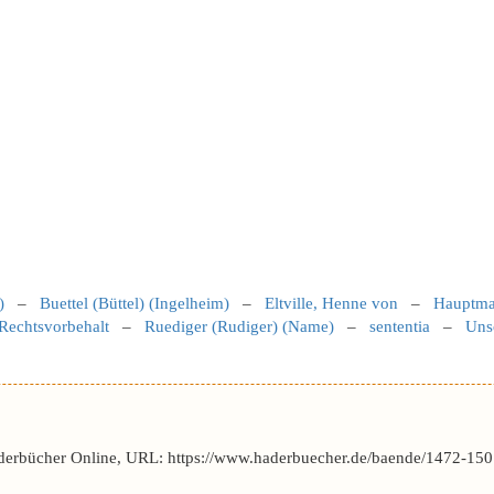
)
–
Buettel (Büttel) (Ingelheim)
–
Eltville, Henne von
–
Hauptm
Rechtsvorbehalt
–
Ruediger (Rudiger) (Name)
–
sententia
–
Uns
derbücher Online, URL: https://www.haderbuecher.de/baende/1472-150