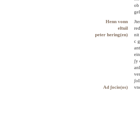
ob 
ge
Henn vonn
Jte
eltuil
re
peter hering(en)
nit
c g
an
ei
ʃy
anl
ver
ʃol
Ad ʃocio(os)
vnd