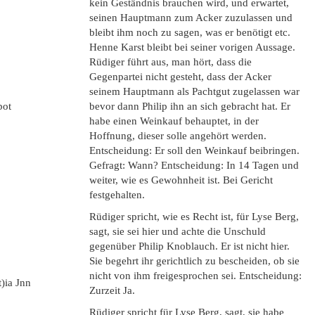
kein Geständnis brauchen wird, und erwartet,
seinen Hauptmann zum Acker zuzulassen und
bleibt ihm noch zu sagen, was er benötigt etc.
Henne Karst bleibt bei seiner vorigen Aussage.
Rüdiger führt aus, man hört, dass die
Gegenpartei nicht gesteht, dass der Acker
seinem Hauptmann als Pachtgut zugelassen war
bot
bevor dann Philip ihn an sich gebracht hat. Er
habe einen Weinkauf behauptet, in der
Hoffnung, dieser solle angehört werden.
Entscheidung: Er soll den Weinkauf beibringen.
Gefragt: Wann? Entscheidung: In 14 Tagen und
weiter, wie es Gewohnheit ist. Bei Gericht
festgehalten.
Rüdiger spricht, wie es Recht ist, für Lyse Berg,
sagt, sie sei hier und achte die Unschuld
gegenüber Philip Knoblauch. Er ist nicht hier.
Sie begehrt ihr gerichtlich zu bescheiden, ob sie
nicht von ihm freigesprochen sei. Entscheidung:
t)ia Jnn
Zurzeit Ja.
Rüdiger spricht für Lyse Berg, sagt, sie habe