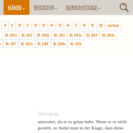
BÄNDE
REGISTER
GERICHTSTAGE
8
9
10
11
12
13
14
15
16
17
18
19
20
nächste
1
Bl. 041v
Bl. 042
Bl. 042v
Bl. 043
Bl. 043v
Bl. 044
Bl. 044v
v
Bl. 047
Bl. 047v
Bl. 048
Bl. 048v
Bl. 049
Übertragung
antwortet, als er es getan habe. Wenn er es nicht
gesteht, so findet man in der Klage, dass diese