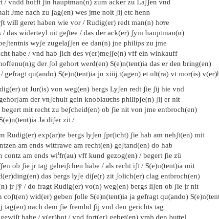
rt / vndd hofft ʃin hauptman(n) zum acker zu Laʃʃen vnd
alt Jme nach zu ʃag(en) wes jme noit ʃij etc henn
ʃt will geret haben wie vor / Rudig(er) redt man(n) hoͤre
 / das widerteyl nit geʃtee / das der ack(er) ʃym hauptman(n)
beʃtentnis wyʃe zugelaʃʃen ee dan(n) jne philips zu jme
cht habe / vnd hab ʃich des v(er)meʃʃe(n) vff ein winkauff
hoffenu(n)g der ʃol gehort werd(en) S(e)n(tent)ia das er den bring(en)
 / gefragt qu(ando) S(e)n(tent)ia jn xiiij t(agen) et ult(ra) vt mor(is) v(er)
ig(er) ut Jur(is) von weg(en) bergs Lyʃen redt ʃie ʃij hie vnd
 gehorʃam der vnʃchult gein knoblauͤchs philipʃe(n) ʃij er nit
 begert mit recht zu beʃcheid(en) ob ʃie nit von jme entbroch(en)
 S(e)n(tent)ia Ja diʃer zit /
m Rudig(er) exp(ar)te bergs lyʃen ʃpr(icht) ʃie hab am nehʃt(en) mit
ntzen am ends witfrawe am recht(en) geʃtand(en) do hab
t
ch contz am ends wi
fr(au) vff kund gezog(en) / begert ʃie zü
ʃen ob ʃie jr tag geheiʃchen habe / als recht iʃt / S(e)n(tent)ia mit
(er)ding(en) das bergs lyʃe diʃe(r) zit ʃolich(er) clag entbroch(en)
n) jr ʃÿ / do fragt Rudig(er) vo(n) weg(en) bergs liʃen ob ʃie jr nit
 coʃt(en) wid(er) geben ʃolle S(e)n(tent)ia ja gefragt qu(ando) S(e)n(ten
ij tag(en) nach dem ʃie frembd ʃij vnd den gerichts tag
 gewiʃt habe / v(er)bot / vnd fort(er) gebet(en) vmb den buttel