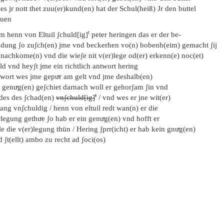
es jr nott thet zuu(er)kund(en) hat der Schul(heiß) Jr den buttel
luen
t
m henn von Eltuil ʃchuld[ig]
peter heringen das er der be-
ddung ʃo zuʃch(en) jme vnd beckerhen vo(n) bobenh(eim) gemacht ʃij
 nachkome(n) vnd die wieʃe nit v(er)lege od(er) erkenn(e) noc(et)
ld vnd heyʃt jme ein richtlich antwort hering
twort wes jme gepuͤr am gelt vnd jme deshalb(en)
n genuͤg(en) geʃchiet darnach woll er gehorʃam ʃin vnd
t
 des des ʃchad(en)
vnʃchuld[ig]
/ vnd wes er jne wit(er)
ang vnʃchuldig / henn von eltuil redt wan(n) er die
legung gethuͦe ʃo hab er ein genuͤg(en) vnd hofft er
le die v(er)legung thün / Hering ʃprr(icht) er hab kein gnuͤg(en)
 ʃt(ellt) ambo zu recht ad ʃoci(os)