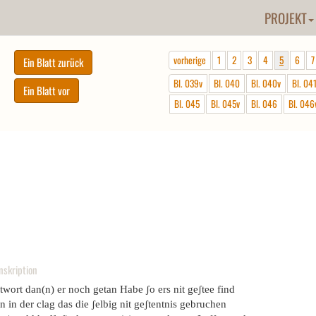
PROJEKT
vorherige
1
2
3
4
5
6
7
Bl. 039v
Bl. 040
Bl. 040v
Bl. 04
Bl. 045
Bl. 045v
Bl. 046
Bl. 046
nskription
wort dan(n) er noch getan Habe ʃo ers nit geʃtee find
 in der clag das die ʃelbig nit geʃtentnis gebruchen