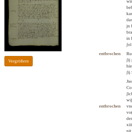
wi
beh
kar
das
jn 
bra
in 
ʃol
entbrochen
Rud
ʃij
Vergrößern
hie
ʃij
Jte
Co
ʃi
wiʃ
entbrochen
vnd
vo(
den
xii
nit