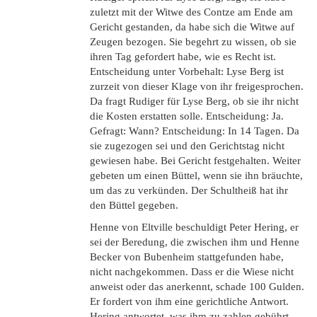
zuletzt mit der Witwe des Contze am Ende am
Gericht gestanden, da habe sich die Witwe auf
Zeugen bezogen. Sie begehrt zu wissen, ob sie
ihren Tag gefordert habe, wie es Recht ist.
Entscheidung unter Vorbehalt: Lyse Berg ist
zurzeit von dieser Klage von ihr freigesprochen.
Da fragt Rudiger für Lyse Berg, ob sie ihr nicht
die Kosten erstatten solle. Entscheidung: Ja.
Gefragt: Wann? Entscheidung: In 14 Tagen. Da
sie zugezogen sei und den Gerichtstag nicht
gewiesen habe. Bei Gericht festgehalten. Weiter
gebeten um einen Büttel, wenn sie ihn bräuchte,
um das zu verkünden. Der Schultheiß hat ihr
den Büttel gegeben.
Henne von Eltville beschuldigt Peter Hering, er
sei der Beredung, die zwischen ihm und Henne
Becker von Bubenheim stattgefunden habe,
nicht nachgekommen. Dass er die Wiese nicht
anweist oder das anerkennt, schade 100 Gulden.
Er fordert von ihm eine gerichtliche Antwort.
Hering antwortet, was ihm zu zahlen gebührt