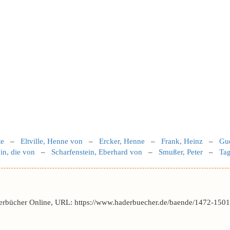
te
–
Eltville, Henne von
–
Ercker, Henne
–
Frank, Heinz
–
Gue
in, die von
–
Scharfenstein, Eberhard von
–
Smußer, Peter
–
Tag
erbücher Online, URL: https://www.haderbuecher.de/baende/1472-1501