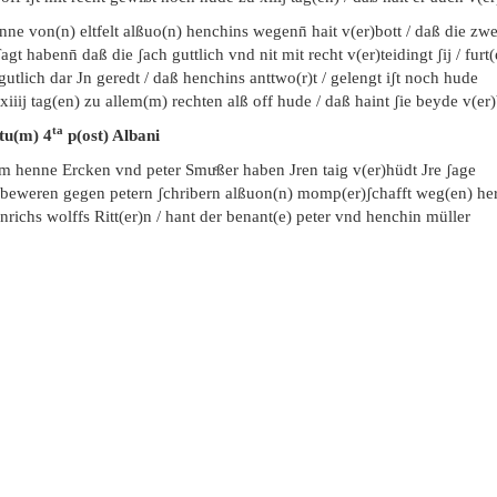
ne von(n) eltfelt alßuo(n) henchins wegenn̄ hait v(er)bott / daß die zw
agt habenn̄ daß die ʃach guttlich vnd nit mit recht v(er)teidingt ʃij / furt(
 gutlich dar Jn geredt / daß henchins anttwo(r)t / gelengt iʃt noch hude
xiiij tag(en) zu allem(m) rechten alß off hude / daß haint ʃie beyde v(er)
ta
tu(m) 4
p(ost) Albani
em henne Ercken vnd peter Smuͤßer haben Jren taig v(er)hüdt Jre ʃage
 beweren gegen petern ʃchribern alßuon(n) momp(er)ʃchafft weg(en) he
nrichs wolffs Ritt(er)n / hant der benant(e) peter vnd henchin müller