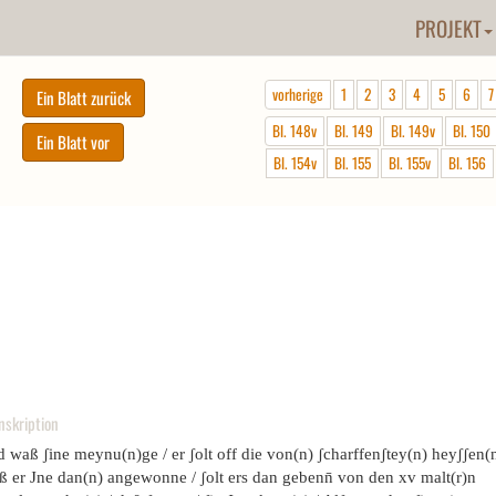
PROJEKT
vorherige
1
2
3
4
5
6
7
Bl. 148v
Bl. 149
Bl. 149v
Bl. 150
Bl. 154v
Bl. 155
Bl. 155v
Bl. 156
nskription
 waß ʃine meynu(n)ge / er ʃolt off die von(n) ʃcharffenʃtey(n) heyʃʃen(
ß er Jne dan(n) angewonne / ʃolt ers dan gebenn̄ von den xv malt(r)n