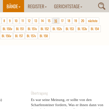
BÄNDE
REGISTER
GERICHTSTAGE
8
9
10
11
12
13
14
15
16
17
18
19
20
nächste
Bl. 150v
Bl. 151
Bl. 151v
Bl. 152
Bl. 152v
Bl. 153
Bl. 153v
Bl. 154
Bl. 156v
Bl. 157
Bl. 157v
Bl. 158
Übertragung
n)
Es war seine Meinung, er sollte von den
Scharfensteiner fordern, Was er ihnen dann von