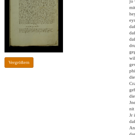
ʃo 
mit
he
eyn
daß
daß
daß
dru
ge
wil
Vergrößern
ge
ph
di
Cra
geb
di
Jne
nit
Jr 
daß
Ant
dar