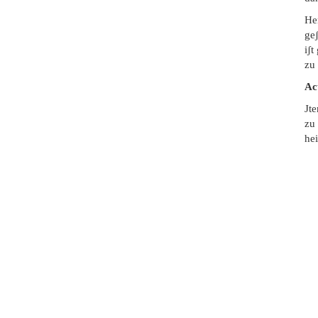
Hen
geʃ
iʃt
zu 
Ac
Jt
zu
hei