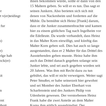
ihnen bekommen würde, sollte er dann von den
15 Maltern geben. So will er es tun. Das sagt er
er
seinen Junkern. Also berieten sich sich mit
 v(er)teidingt
denen von Nackenheim und forderten auf die
Mühle. Da bemühte sich Heinz [Frank] darum,
 fur
dass er die Junker zusammenbrachte und kamen
hier zu einem gütlichen Tag nach Ingelheim vor
die Edelleute. Da wurde verhandelt, dass Heinz
n)
in das Malter Korn einwilligt, und künftig das
Malter Korn geben soll. Dies hat auch so lange
r)
ausgestanden, dass er 2 Malter für das Drittel des
elge hab
Ausstehenden geben musste. Heinz habe ihm
nck(er)
auch das Drittel danach gegeben solange sein
Junker lebte, und sei auch gegeben worden seit
20 Jahren. Was ihm mit Recht dazu zu tun
it
gebührt, das will er nicht verweigern. Weiter sagt
Peter Smußer, er habe seinerzeit hier gewohnt
und sei Momber des Junker Eberhart von
)n
Scharfenstein und des Junkers Philip von
Udenheim gewesen. Der verstorbenen Heinz
ent
Frank habe die zwei Anteile an dem Malter
)bott
Korns ihm gütlich ausgehändigt. Der