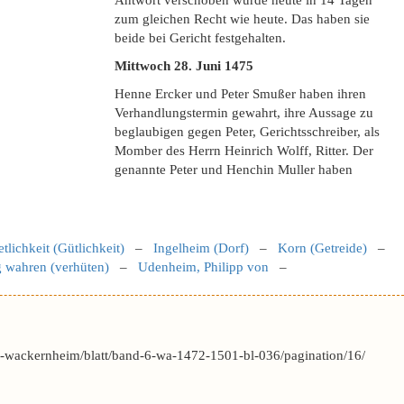
Antwort verschoben wurde heute in 14 Tagen
zum gleichen Recht wie heute. Das haben sie
beide bei Gericht festgehalten.
Mittwoch 28. Juni 1475
Henne Ercker und Peter Smußer haben ihren
Verhandlungstermin gewahrt, ihre Aussage zu
beglaubigen gegen Peter, Gerichtsschreiber, als
Momber des Herrn Heinrich Wolff, Ritter. Der
genannte Peter und Henchin Muller haben
tlichkeit (Gütlichkeit)
–
Ingelheim (Dorf)
–
Korn (Getreide)
–
 wahren (verhüten)
–
Udenheim, Philipp von
–
-wackernheim/blatt/band-6-wa-1472-1501-bl-036/pagination/16/