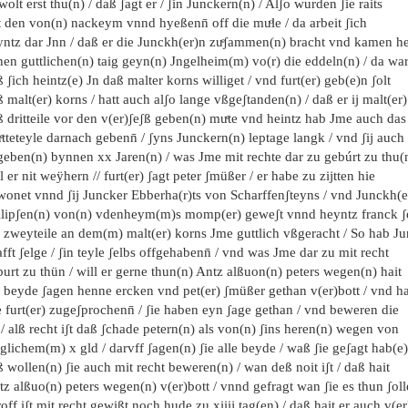
wolt erst thu(n) / daß ʃagt er / ʃin Junckern(n) / Alʃo wurden ʃie raits
 den von(n) nackeym vnnd hyeßenn̄ off die muͦle / da arbeit ʃich
yntz dar Jnn / daß er die Junckh(er)n zuͤʃammen(n) bracht vnd kamen h
en guttlichen(n) taig geyn(n) Jngelheim(m) vo(r) die eddeln(n) / da wart
 ʃich heintz(e) Jn daß malter korns williget / vnd furt(er) geb(e)n ʃolt
 malt(er) korns / hatt auch alʃo lange vßgeʃtanden(n) / daß er ij malt(er)
 dritteile vor den v(er)ʃeʃß geben(n) muͤte vnd heintz hab Jme auch das
ͤtteteyle darnach gebenn̄ / ʃyns Junckern(n) leptage langk / vnd ʃij auch
geben(n) bynnen xx Jaren(n) / was Jme mit rechte dar zu gebúrt zu thu(
l er nit weÿhern // furt(er) ʃagt peter ʃmüßer / er habe zu zijtten hie
wonet vnnd ʃij Juncker Ebberha(r)ts von Scharffenʃteyns / vnd Junckh(e
ilipʃen(n) von(n) vdenheym(m)s momp(er) geweʃt vnnd heyntz franck ʃ
e zweyteile an dem(m) malt(er) korns Jme guttlich vßgeracht / So hab Ju
fft ʃelge / ʃin teyle ʃelbs offgehabenn̄ / vnd was Jme dar zu mit recht
urt zu thün / will er gerne thun(n) Antz alßuon(n) peters wegen(n) hait
e beyde ʃagen henne ercken vnd pet(er) ʃmüßer gethan v(er)bott / vnd ha
 furt(er) zugeʃprochenn̄ / ʃie haben eyn ʃage gethan / vnd beweren die
 / alß recht iʃt daß ʃchade petern(n) als von(n) ʃins heren(n) wegen von
iglichem(m) x gld / darvff ʃagen(n) ʃie alle beyde / waß ʃie geʃagt hab(e
 wollen(n) ʃie auch mit recht beweren(n) / wan deß noit iʃt / daß hait
z alßuo(n) peters wegen(n) v(er)bott / vnnd gefragt wan ʃie es thun ʃoll
off iʃt mit recht gewißt noch hude zu xiiij tag(en) / daß hait er auch v(er