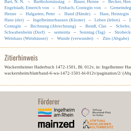
Bart, N. N.
–
Bartholomäustag
–
Bauer, Henne
–
Becker, Hen
Engelstadt, Emerich von
–
Ernbach, Contzgin von
–
Gemeindeg
Henne
–
Halgarten, Peter
–
Hand (Hände)
–
Hase, Heintzgin
Hans (der)
–
Ingelheimerhausen (Kloster)
–
Leben (leben)
–
Contzgin
–
Rechnung (Abrechnung)
–
Remß, Clas
–
Schefer
Schwabenheim (Dorf)
–
sententia
–
Sonntag (Tag)
–
Stroheck
Wirtshaus (Wirtshäuser)
–
Wunde (verwundet)
–
Zins (Abgabe)
Zitierhinweis
Wackernheimer Haderbuch 1472-1501, Bl. 012v, in: Ingelheimer Ha
wackernheim/blatt/band-6-wa-1472-1501-bl-012v/pagination/2/ (Ab
Förderer