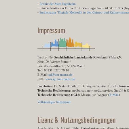
•
Archiv der Stadt Ingelheim
• Inhaberfamilie der Firma C. H. Boehringer Sohn AG & Co.KG (In
•
Studiengang "Digitale Methodik in den Geistes- und Kulturwissensc
Impressum
Institut für Geschichtliche Landeskunde Rheinland-Pfalz e.V.
Hrsg. Dr. Werner Marzi †
Isaac-Fulda-Allee 2B, 55124 Mainz
Tel.: 06131 / 276 70 10
E-Mail:
igl@uni-mainz.de
URL:
www.igl.uni-mainz.de
Bearbeiter:
Dr. Stefan Grathoff, Dr. Regina Schäfer, Ulrich Hausm
Technische Realisierung:
net/bureau new media services GmbH & 
Technische Realisierung (IGL):
Maximilian Wegner (
E-Mail
)
Vollständiges Impressum
Lizenz & Nutzungsbedingungen
Alle Inhalte, d.h. Artikel, Bilder, Datenbanken usw., dieser Internet