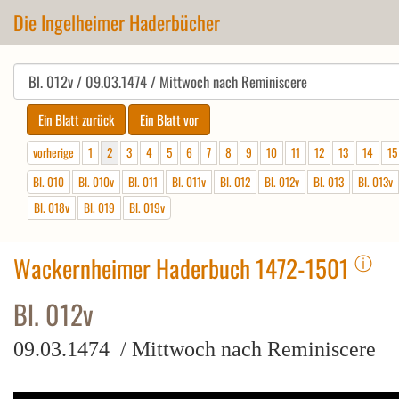
Die Ingelheimer Haderbücher
vorherige
1
2
3
4
5
6
7
8
9
10
11
12
13
14
15
Bl. 010
Bl. 010v
Bl. 011
Bl. 011v
Bl. 012
Bl. 012v
Bl. 013
Bl. 013v
Bl. 018v
Bl. 019
Bl. 019v
ⓘ
Wackernheimer Haderbuch 1472-1501
Bl. 012v
09.03.1474 / Mittwoch nach Reminiscere