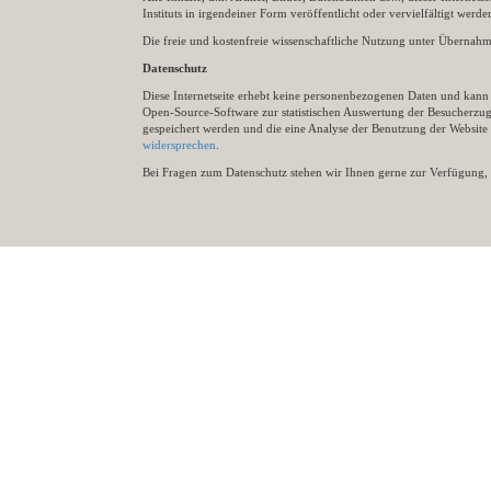
Instituts in irgendeiner Form veröffentlicht oder vervielfältigt wer
Die freie und kostenfreie wissenschaftliche Nutzung unter Übernahme 
Datenschutz
Diese Internetseite erhebt keine personenbezogenen Daten und kann ü
Open-Source-Software zur statistischen Auswertung der Besucherzugr
gespeichert werden und die eine Analyse der Benutzung der Websit
widersprechen
.
Bei Fragen zum Datenschutz stehen wir Ihnen gerne zur Verfügung, 