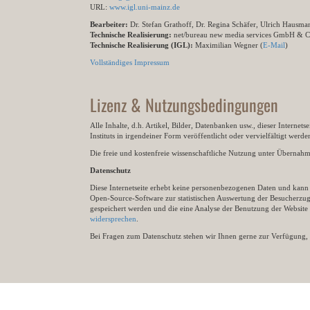
URL:
www.igl.uni-mainz.de
Bearbeiter:
Dr. Stefan Grathoff, Dr. Regina Schäfer, Ulrich Hausm
Technische Realisierung:
net/bureau new media services GmbH & 
Technische Realisierung (IGL):
Maximilian Wegner (
E-Mail
)
Vollständiges Impressum
Lizenz & Nutzungsbedingungen
Alle Inhalte, d.h. Artikel, Bilder, Datenbanken usw., dieser Internet
Instituts in irgendeiner Form veröffentlicht oder vervielfältigt wer
Die freie und kostenfreie wissenschaftliche Nutzung unter Übernahme 
Datenschutz
Diese Internetseite erhebt keine personenbezogenen Daten und kann ü
Open-Source-Software zur statistischen Auswertung der Besucherzugr
gespeichert werden und die eine Analyse der Benutzung der Websit
widersprechen
.
Bei Fragen zum Datenschutz stehen wir Ihnen gerne zur Verfügung, 