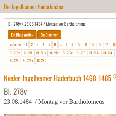
Die Ingelheimer Haderbücher
vorherige
1
2
3
4
5
6
7
8
9
10
11
12
13
14
15
Bl. 270v
Bl. 271
Bl. 271v
Bl. 272
Bl. 272v
Bl. 273
Bl. 273v
Bl. 274
Bl. 279
Bl. 279v
Bl. 280
Nieder-Ingelheimer Haderbuch 1468-1485
Bl. 278v
23.08.1484 / Montag vor Bartholomeus