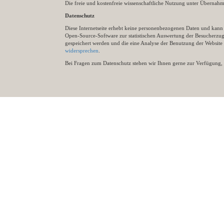
Die freie und kostenfreie wissenschaftliche Nutzung unter Übernahme 
Datenschutz
Diese Internetseite erhebt keine personenbezogenen Daten und kann ü
Open-Source-Software zur statistischen Auswertung der Besucherzugr
gespeichert werden und die eine Analyse der Benutzung der Websit
widersprechen
.
Bei Fragen zum Datenschutz stehen wir Ihnen gerne zur Verfügung, 