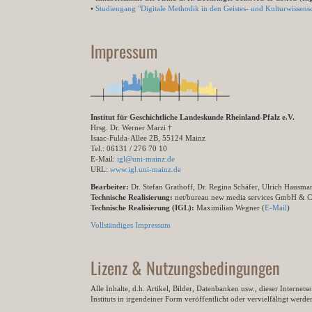
•
Studiengang "Digitale Methodik in den Geistes- und Kulturwissensc
Impressum
Institut für Geschichtliche Landeskunde Rheinland-Pfalz e.V.
Hrsg. Dr. Werner Marzi †
Isaac-Fulda-Allee 2B, 55124 Mainz
Tel.: 06131 / 276 70 10
E-Mail:
igl@uni-mainz.de
URL:
www.igl.uni-mainz.de
Bearbeiter:
Dr. Stefan Grathoff, Dr. Regina Schäfer, Ulrich Hausm
Technische Realisierung:
net/bureau new media services GmbH & 
Technische Realisierung (IGL):
Maximilian Wegner (
E-Mail
)
Vollständiges Impressum
Lizenz & Nutzungsbedingungen
Alle Inhalte, d.h. Artikel, Bilder, Datenbanken usw., dieser Internet
Instituts in irgendeiner Form veröffentlicht oder vervielfältigt wer