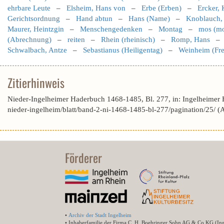
ehrbare Leute
–
Elsheim, Hans von
–
Erbe (Erben)
–
Ercker, 
Gerichtsordnung
–
Hand abtun
–
Hans (Name)
–
Knoblauch,
Maurer, Heintzgin
–
Menschengedenken
–
Montag
–
mos (mo
(Abrechnung)
–
reiten
–
Rhein (rheinisch)
–
Romp, Hans
Schwalbach, Antze
–
Sebastianus (Heiligentag)
–
Weinheim (Fr
Zitierhinweis
Nieder-Ingelheimer Haderbuch 1468-1485, Bl. 277, in: Ingelheimer
nieder-ingelheim/blatt/band-2-ni-1468-1485-bl-277/pagination/25/ 
Förderer
•
Archiv der Stadt Ingelheim
• Inhaberfamilie der Firma C. H. Boehringer Sohn AG & Co.KG (In