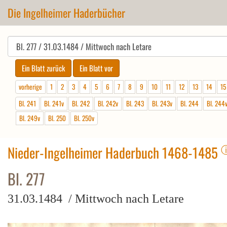
Die Ingelheimer Haderbücher
vorherige
1
2
3
4
5
6
7
8
9
10
11
12
13
14
15
Bl. 241
Bl. 241v
Bl. 242
Bl. 242v
Bl. 243
Bl. 243v
Bl. 244
Bl. 244
Bl. 249v
Bl. 250
Bl. 250v
Nieder-Ingelheimer Haderbuch 1468-1485
Bl. 277
31.03.1484 / Mittwoch nach Letare