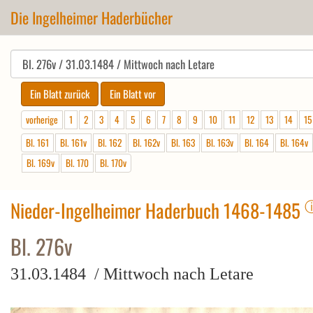
Die Ingelheimer Haderbücher
vorherige
1
2
3
4
5
6
7
8
9
10
11
12
13
14
15
Bl. 161
Bl. 161v
Bl. 162
Bl. 162v
Bl. 163
Bl. 163v
Bl. 164
Bl. 164v
Bl. 169v
Bl. 170
Bl. 170v
Nieder-Ingelheimer Haderbuch 1468-1485
Bl. 276v
31.03.1484 / Mittwoch nach Letare