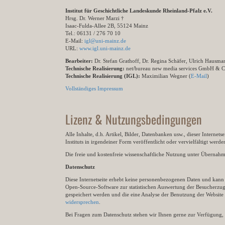
Institut für Geschichtliche Landeskunde Rheinland-Pfalz e.V.
Hrsg. Dr. Werner Marzi †
Isaac-Fulda-Allee 2B, 55124 Mainz
Tel.: 06131 / 276 70 10
E-Mail:
igl@uni-mainz.de
URL:
www.igl.uni-mainz.de
Bearbeiter:
Dr. Stefan Grathoff, Dr. Regina Schäfer, Ulrich Hausm
Technische Realisierung:
net/bureau new media services GmbH & 
Technische Realisierung (IGL):
Maximilian Wegner (
E-Mail
)
Vollständiges Impressum
Lizenz & Nutzungsbedingungen
Alle Inhalte, d.h. Artikel, Bilder, Datenbanken usw., dieser Internet
Instituts in irgendeiner Form veröffentlicht oder vervielfältigt wer
Die freie und kostenfreie wissenschaftliche Nutzung unter Übernahme 
Datenschutz
Diese Internetseite erhebt keine personenbezogenen Daten und kann ü
Open-Source-Software zur statistischen Auswertung der Besucherzugr
gespeichert werden und die eine Analyse der Benutzung der Websit
widersprechen
.
Bei Fragen zum Datenschutz stehen wir Ihnen gerne zur Verfügung, 