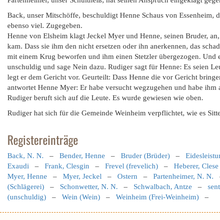
Partenheimer, unser Schultheiß, hat seinen Anspruch eingeklagt geg
Back, unser Mitschöffe, beschuldigt Henne Schaus von Essenheim, das
ebenso viel. Zugegeben.
Henne von Elsheim klagt Jeckel Myer und Henne, seinen Bruder, an,
kam. Dass sie ihm den nicht ersetzen oder ihn anerkennen, das sch
mit einem Krug beworfen und ihm einen Stetzler übergezogen. Und er
unschuldig und sage Nein dazu. Rudiger sagt für Henne: Es seien Leu
legt er dem Gericht vor. Geurteilt: Dass Henne die vor Gericht bringen
antwortet Henne Myer: Er habe versucht wegzugehen und habe ihm au
Rudiger beruft sich auf die Leute. Es wurde gewiesen wie oben.
Rudiger hat sich für die Gemeinde Weinheim verpflichtet, wie es Sitte
Registereinträge
Back, N. N.
–
Bender, Henne
–
Bruder (Brüder)
–
Eidesleist
Exaudi
–
Frank, Clesgin
–
Frevel (frevelich)
–
Heberer, Clese
Myer, Henne
–
Myer, Jeckel
–
Ostern
–
Partenheimer, N. N.
(Schlägerei)
–
Schonwetter, N. N.
–
Schwalbach, Antze
–
sent
(unschuldig)
–
Wein (Wein)
–
Weinheim (Frei-Weinheim)
–