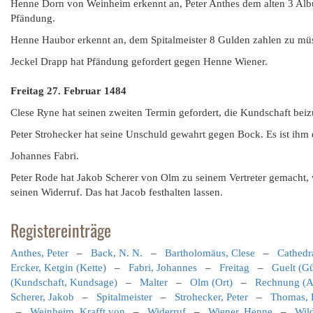
Henne Dorn von Weinheim erkennt an, Peter Anthes dem alten 3 Alb
Pfändung.
Henne Haubor erkennt an, dem Spitalmeister 8 Gulden zahlen zu müs
Jeckel Drapp hat Pfändung gefordert gegen Henne Wiener.
Freitag 27. Februar 1484
Clese Ryne hat seinen zweiten Termin gefordert, die Kundschaft bei
Peter Strohecker hat seine Unschuld gewahrt gegen Bock. Es ist ihm 
Johannes Fabri.
Peter Rode hat Jakob Scherer von Olm zu seinem Vertreter gemacht, w
seinen Widerruf. Das hat Jacob festhalten lassen.
Registereinträge
Anthes, Peter
–
Back, N. N.
–
Bartholomäus, Clese
–
Cathedra
Ercker, Ketgin (Kette)
–
Fabri, Johannes
–
Freitag
–
Guelt (Gü
(Kundschaft, Kundsage)
–
Malter
–
Olm (Ort)
–
Rechnung (A
Scherer, Jakob
–
Spitalmeister
–
Strohecker, Peter
–
Thomas, 
–
Weinheim, Krafft von
–
Widerruf
–
Wiener, Henne
–
Wild