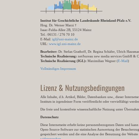
Institut für Geschichtliche Landeskunde Rheinland-Pfalz e.V.
Hrsg. Dr. Werner Marzi †
Isaac-Fulda-Allee 2B, 55124 Mainz
Tel.: 06131 / 276 70 10
E-Mail:
igl@uni-mainz.de
URL:
www.igl.uni-mainz.de
Bearbeiter:
Dr. Stefan Grathoff, Dr. Regina Schäfer, Ulrich Hausm
Technische Realisierung:
net/bureau new media services GmbH & 
Technische Realisierung (IGL):
Maximilian Wegner (
E-Mail
)
Vollständiges Impressum
Lizenz & Nutzungsbedingungen
Alle Inhalte, d.h. Artikel, Bilder, Datenbanken usw., dieser Internet
Instituts in irgendeiner Form veröffentlicht oder vervielfältigt wer
Die freie und kostenfreie wissenschaftliche Nutzung unter Übernahme 
Datenschutz
Diese Internetseite erhebt keine personenbezogenen Daten und kann ü
Open-Source-Software zur statistischen Auswertung der Besucherzugr
gespeichert werden und die eine Analyse der Benutzung der Websit
widersprechen
.