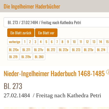
Die Ingelheimer Haderbücher
vorherige
1
2
3
4
5
6
7
8
9
10
11
12
13
14
15
Bl. 270v
Bl. 271
Bl. 271v
Bl. 272
Bl. 272v
Bl. 273
Bl. 273v
Bl. 274
Bl. 279
Bl. 279v
Bl. 280
Nieder-Ingelheimer Haderbuch 1468-1485
Bl. 273
27.02.1484 / Freitag nach Kathedra Petri