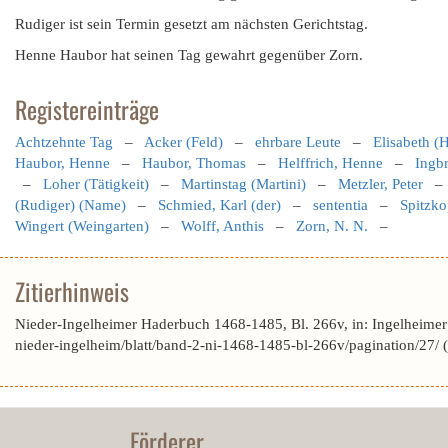
Rudiger ist sein Termin gesetzt am nächsten Gerichtstag.
Henne Haubor hat seinen Tag gewahrt gegenüber Zorn.
Registereinträge
Achtzehnte Tag
–
Acker (Feld)
–
ehrbare Leute
–
Elisabeth (H
Haubor, Henne
–
Haubor, Thomas
–
Helffrich, Henne
–
Ingbr
–
Loher (Tätigkeit)
–
Martinstag (Martini)
–
Metzler, Peter
(Rudiger) (Name)
–
Schmied, Karl (der)
–
sententia
–
Spitzko
Wingert (Weingarten)
–
Wolff, Anthis
–
Zorn, N. N.
–
Zitierhinweis
Nieder-Ingelheimer Haderbuch 1468-1485, Bl. 266v, in: Ingelheime
nieder-ingelheim/blatt/band-2-ni-1468-1485-bl-266v/pagination/27/
Förderer