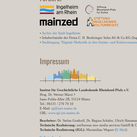
•
Archiv der Stadt Ingelheim
• Inhaberfamilie der Firma C. H. Boehringer Sohn AG & Co.KG (In
•
Studiengang "Digitale Methodik in den Geistes- und Kulturwissensc
Impressum
Institut für Geschichtliche Landeskunde Rheinland-Pfalz e.V.
Hrsg. Dr. Werner Marzi †
Isaac-Fulda-Allee 2B, 55124 Mainz
Tel.: 06131 / 276 70 10
E-Mail:
igl@uni-mainz.de
URL:
www.igl.uni-mainz.de
Bearbeiter:
Dr. Stefan Grathoff, Dr. Regina Schäfer, Ulrich Hausm
Technische Realisierung:
net/bureau new media services GmbH & 
Technische Realisierung (IGL):
Maximilian Wegner (
E-Mail
)