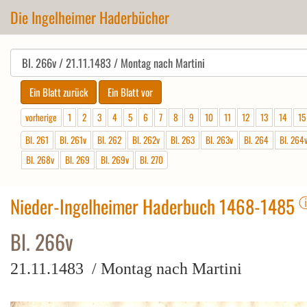
Die Ingelheimer Haderbücher
vorherige
1
2
3
4
5
6
7
8
9
10
11
12
13
14
15
Bl. 261
Bl. 261v
Bl. 262
Bl. 262v
Bl. 263
Bl. 263v
Bl. 264
Bl. 264
Bl. 268v
Bl. 269
Bl. 269v
Bl. 270
Nieder-Ingelheimer Haderbuch 1468-1485
Bl. 266v
21.11.1483 / Montag nach Martini