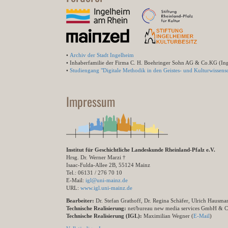
•
Archiv der Stadt Ingelheim
• Inhaberfamilie der Firma C. H. Boehringer Sohn AG & Co.KG (In
•
Studiengang "Digitale Methodik in den Geistes- und Kulturwissensc
Impressum
Institut für Geschichtliche Landeskunde Rheinland-Pfalz e.V.
Hrsg. Dr. Werner Marzi †
Isaac-Fulda-Allee 2B, 55124 Mainz
Tel.: 06131 / 276 70 10
E-Mail:
igl@uni-mainz.de
URL:
www.igl.uni-mainz.de
Bearbeiter:
Dr. Stefan Grathoff, Dr. Regina Schäfer, Ulrich Hausm
Technische Realisierung:
net/bureau new media services GmbH & 
Technische Realisierung (IGL):
Maximilian Wegner (
E-Mail
)