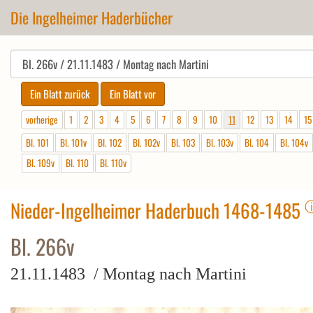
Die Ingelheimer Haderbücher
vorherige
1
2
3
4
5
6
7
8
9
10
11
12
13
14
15
Bl. 101
Bl. 101v
Bl. 102
Bl. 102v
Bl. 103
Bl. 103v
Bl. 104
Bl. 104v
Bl. 109v
Bl. 110
Bl. 110v
Nieder-Ingelheimer Haderbuch 1468-1485
Bl. 266v
21.11.1483 / Montag nach Martini