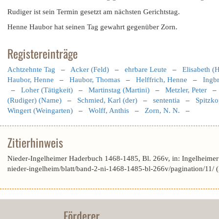
Rudiger ist sein Termin gesetzt am nächsten Gerichtstag.
Henne Haubor hat seinen Tag gewahrt gegenüber Zorn.
Registereinträge
Achtzehnte Tag
–
Acker (Feld)
–
ehrbare Leute
–
Elisabeth (H
Haubor, Henne
–
Haubor, Thomas
–
Helffrich, Henne
–
Ingbr
–
Loher (Tätigkeit)
–
Martinstag (Martini)
–
Metzler, Peter
(Rudiger) (Name)
–
Schmied, Karl (der)
–
sententia
–
Spitzko
Wingert (Weingarten)
–
Wolff, Anthis
–
Zorn, N. N.
–
Zitierhinweis
Nieder-Ingelheimer Haderbuch 1468-1485, Bl. 266v, in: Ingelheime
nieder-ingelheim/blatt/band-2-ni-1468-1485-bl-266v/pagination/11/
Förderer