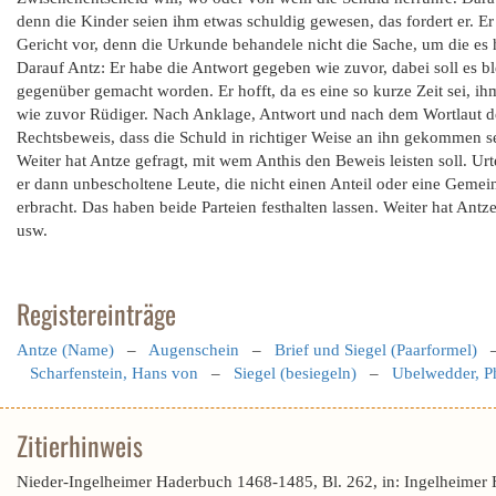
denn die Kinder seien ihm etwas schuldig gewesen, das fordert er. Er
Gericht vor, denn die Urkunde behandele nicht die Sache, um die es 
Darauf Antz: Er habe die Antwort gegeben wie zuvor, dabei soll es ble
gegenüber gemacht worden. Er hofft, da es eine so kurze Zeit sei, ihm
wie zuvor Rüdiger. Nach Anklage, Antwort und nach dem Wortlaut der
Rechtsbeweis, dass die Schuld in richtiger Weise an ihn gekommen se
Weiter hat Antze gefragt, mit wem Anthis den Beweis leisten soll. Urte
er dann unbescholtene Leute, die nicht einen Anteil oder eine Gemein
erbracht. Das haben beide Parteien festhalten lassen. Weiter hat Antze
usw.
Registereinträge
Antze (Name)
–
Augenschein
–
Brief und Siegel (Paarformel)
Scharfenstein, Hans von
–
Siegel (besiegeln)
–
Ubelwedder, Ph
Zitierhinweis
Nieder-Ingelheimer Haderbuch 1468-1485, Bl. 262, in: Ingelheimer