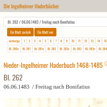
Die Ingelheimer Haderbücher
vorherige
1
2
3
4
5
6
7
8
9
10
11
12
13
14
15
Bl. 280v
Bl. 281
Bl. 281v
Bl. 282
Bl. 282v
Bl. 283
Bl. 283v
Bl. 28
Nieder-Ingelheimer Haderbuch 1468-1485
Bl. 262
06.06.1483 / Freitag nach Bonifatius