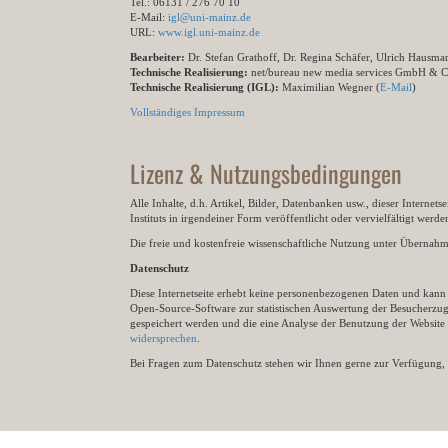
Tel.: 06131 / 276 70 10
E-Mail:
igl@uni-mainz.de
URL:
www.igl.uni-mainz.de
Bearbeiter:
Dr. Stefan Grathoff, Dr. Regina Schäfer, Ulrich Hausm
Technische Realisierung:
net/bureau new media services GmbH & 
Technische Realisierung (IGL):
Maximilian Wegner (
E-Mail
)
Vollständiges Impressum
Lizenz & Nutzungsbedingungen
Alle Inhalte, d.h. Artikel, Bilder, Datenbanken usw., dieser Internet
Instituts in irgendeiner Form veröffentlicht oder vervielfältigt wer
Die freie und kostenfreie wissenschaftliche Nutzung unter Übernahme 
Datenschutz
Diese Internetseite erhebt keine personenbezogenen Daten und kann ü
Open-Source-Software zur statistischen Auswertung der Besucherzugr
gespeichert werden und die eine Analyse der Benutzung der Websit
widersprechen
.
Bei Fragen zum Datenschutz stehen wir Ihnen gerne zur Verfügung, 