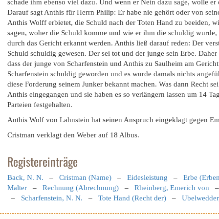
schade ihm ebenso viel dazu. Und wenn er Nein dazu sage, wolle er d
Darauf sagt Anthis für Herrn Philip: Er habe nie gehört oder von s
Anthis Wolff erbietet, die Schuld nach der Toten Hand zu beeiden, wie
sagen, woher die Schuld komme und wie er ihm die schuldig wurde, a
durch das Gericht erkannt werden. Anthis ließ darauf reden: Der vers
Schuld schuldig gewesen. Der sei tot und der junge sein Erbe. Daher m
dass der junge von Scharfenstein und Anthis zu Saulheim am Gerich
Scharfenstein schuldig geworden und es wurde damals nichts angefüh
diese Forderung seinem Junker bekannt machen. Was dann Recht sei un
Anthis eingegangen und sie haben es so verlängern lassen um 14 Tage
Parteien festgehalten.
Anthis Wolf von Lahnstein hat seinen Anspruch eingeklagt gegen E
Cristman verklagt den Weber auf 18 Albus.
Registereinträge
Back, N. N.
–
Cristman (Name)
–
Eidesleistung
–
Erbe (Erbe
Malter
–
Rechnung (Abrechnung)
–
Rheinberg, Emerich von
–
Scharfenstein, N. N.
–
Tote Hand (Recht der)
–
Ubelwedder,