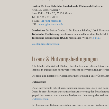
Institut für Geschichtliche Landeskunde Rheinland-Pfalz e.V.
Hrsg. Dr. Werner Marzi †
Isaac-Fulda-Allee 2B, 55124 Mainz
Tel.: 06131 / 276 70 10
E-Mail:
igl@uni-mainz.de
URL:
www.igl.uni-mainz.de
Bearbeiter:
Dr. Stefan Grathoff, Dr. Regina Schäfer, Ulrich Hausm
Technische Realisierung:
net/bureau new media services GmbH & 
Technische Realisierung (IGL):
Maximilian Wegner (
E-Mail
)
Vollständiges Impressum
Lizenz & Nutzungsbedingungen
Alle Inhalte, d.h. Artikel, Bilder, Datenbanken usw., dieser Internet
Instituts in irgendeiner Form veröffentlicht oder vervielfältigt wer
Die freie und kostenfreie wissenschaftliche Nutzung unter Übernahme 
Datenschutz
Diese Internetseite erhebt keine personenbezogenen Daten und kann ü
Open-Source-Software zur statistischen Auswertung der Besucherzugr
gespeichert werden und die eine Analyse der Benutzung der Websit
widersprechen
.
Bei Fragen zum Datenschutz stehen wir Ihnen gerne zur Verfügung, 