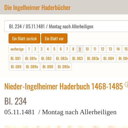
Die Ingelheimer Haderbücher
vorherige
1
2
3
4
5
6
7
8
9
10
11
12
13
14
15
Bl. 081
Bl. 081v
Bl. 082
Bl. 082v
Bl. 083
Bl. 083v
Bl. 084
Bl. 08
Bl. 089
Bl. 089v
Bl. 090
Bl. 090v
Nieder-Ingelheimer Haderbuch 1468-1485
Bl. 234
05.11.1481 / Montag nach Allerheiligen