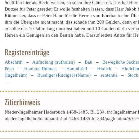
Schöffen hier als Recht weisen, so seien ihre Güter frei. Das hat Herr
Dutzee für Peter geredet: Er wolle festhalten lassen, dass Herr Jako
Rittmeister, dass er Peter Hane für die Herren von Eberbach eine Üb
ihm die Übergabe nicht macht, das schade ihm 200 Gulden, denn er h
er sollte das 10 Jahre lang umsonst haben und 10 Gulden darin verbau
Herren ein Genügen an den Bauten habe. Darauf redete Antze für Her
Registereinträge
Abschrift
–
Aufholung (aufholen)
–
Bau
–
Bewegliche Sache
Peter
–
Haubor, Thomas
–
Hauptbrief
–
Hinlich
–
Hinlichbr
(Ingelheim)
–
Ruediger (Rudiger) (Name)
–
sententia
–
Stock
–
Zitierhinweis
Nieder-Ingelheimer Haderbuch 1468-1485, Bl. 234, in: Ingelheimer
nieder-ingelheim/blatt/band-2-ni-1468-1485-bl-234/pagination/