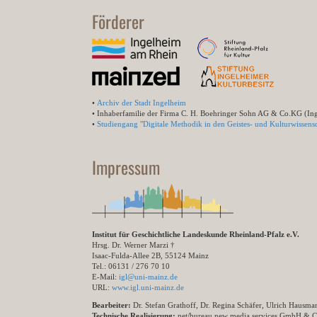
Förderer
•
Archiv der Stadt Ingelheim
• Inhaberfamilie der Firma C. H. Boehringer Sohn AG & Co.KG (In
•
Studiengang "Digitale Methodik in den Geistes- und Kulturwissensc
Impressum
Institut für Geschichtliche Landeskunde Rheinland-Pfalz e.V.
Hrsg. Dr. Werner Marzi †
Isaac-Fulda-Allee 2B, 55124 Mainz
Tel.: 06131 / 276 70 10
E-Mail:
igl@uni-mainz.de
URL:
www.igl.uni-mainz.de
Bearbeiter:
Dr. Stefan Grathoff, Dr. Regina Schäfer, Ulrich Hausm
Technische Realisierung:
net/bureau new media services GmbH & 