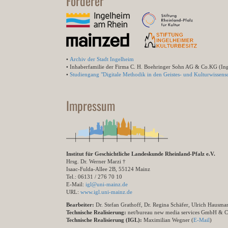
Förderer
•
Archiv der Stadt Ingelheim
• Inhaberfamilie der Firma C. H. Boehringer Sohn AG & Co.KG (In
•
Studiengang "Digitale Methodik in den Geistes- und Kulturwissensc
Impressum
Institut für Geschichtliche Landeskunde Rheinland-Pfalz e.V.
Hrsg. Dr. Werner Marzi †
Isaac-Fulda-Allee 2B, 55124 Mainz
Tel.: 06131 / 276 70 10
E-Mail:
igl@uni-mainz.de
URL:
www.igl.uni-mainz.de
Bearbeiter:
Dr. Stefan Grathoff, Dr. Regina Schäfer, Ulrich Hausm
Technische Realisierung:
net/bureau new media services GmbH & 
Technische Realisierung (IGL):
Maximilian Wegner (
E-Mail
)