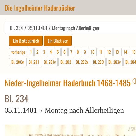
Die Ingelheimer Haderbücher
vorherige
1
2
3
4
5
6
7
8
9
10
11
12
13
14
15
Bl. 280v
Bl. 281
Bl. 281v
Bl. 282
Bl. 282v
Bl. 283
Bl. 283v
Bl. 28
Nieder-Ingelheimer Haderbuch 1468-1485
Bl. 234
05.11.1481 / Montag nach Allerheiligen