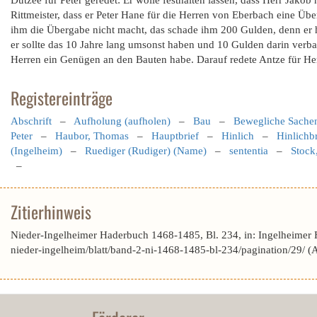
Dutzee für Peter geredet: Er wolle festhalten lassen, dass Herr Jako
Rittmeister, dass er Peter Hane für die Herren von Eberbach eine Üb
ihm die Übergabe nicht macht, das schade ihm 200 Gulden, denn er h
er sollte das 10 Jahre lang umsonst haben und 10 Gulden darin verbau
Herren ein Genügen an den Bauten habe. Darauf redete Antze für Her
Registereinträge
Abschrift
–
Aufholung (aufholen)
–
Bau
–
Bewegliche Sache
Peter
–
Haubor, Thomas
–
Hauptbrief
–
Hinlich
–
Hinlichbr
(Ingelheim)
–
Ruediger (Rudiger) (Name)
–
sententia
–
Stock
–
Zitierhinweis
Nieder-Ingelheimer Haderbuch 1468-1485, Bl. 234, in: Ingelheimer
nieder-ingelheim/blatt/band-2-ni-1468-1485-bl-234/pagination/29/ 