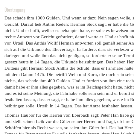
Übertragung
Das schade ihm 1000 Gulden. Und wenn er dazu Nein sagen wolle, so 
Gericht. Darauf ließ Anthis Reden: Herman Stock sagt, er habe die Gü
nicht. Und er hofft, weil er es behauptet habe, er solle es beweisen
rechte Antwort vor Gericht gefordert, darauf warte er. Und er hofft 
vor. Urteil: Das Anthis Wolff Herman antworten soll gemäß seiner Ank
sich auf die Urkunde des Ehevertrags. Er fordere, dass sie verlesen 
darlegen und wolle ihm das nicht genügen, so forderte er seine Term
gesetzt heute in 14 Tagen, die Urkunde beizubringen. Das haben Her
Drittens gibt Herman Stock Anthis die Schuld, dass er Fahrhabe hatte
mit dem Datum 1475. Die betrifft Wein und Korn, die doch sein seie
nichts, das schade ihm 400 Gulden. Und er fordert von ihm eine rech
damit habe er ihm alles gegeben, was er im Reichsgericht hatte, ni
und es ist seine Meinung, die Fahrhabe solle sein sein und er beruft 
festhalten lassen, dass er sagt, er habe ihm alles gegeben, was e im R
beibringen solle. Urteil: In 14 Tagen. Das hat Antze festhalten lassen.
Thomas Haubor für die Herren von Eberbach sagt: Peter Han habe ge
und stellt seinen Leib vor die Güter seiner Herren und fragt, ob ihre 
Schöffen hier als Recht weisen, so seien ihre Güter frei. Das hat Herr