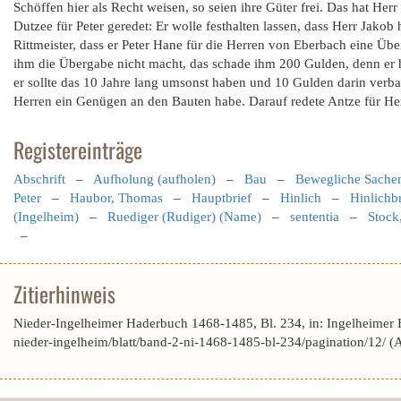
Schöffen hier als Recht weisen, so seien ihre Güter frei. Das hat Herr
Dutzee für Peter geredet: Er wolle festhalten lassen, dass Herr Jako
Rittmeister, dass er Peter Hane für die Herren von Eberbach eine Üb
ihm die Übergabe nicht macht, das schade ihm 200 Gulden, denn er h
er sollte das 10 Jahre lang umsonst haben und 10 Gulden darin verbau
Herren ein Genügen an den Bauten habe. Darauf redete Antze für Her
Registereinträge
Abschrift
–
Aufholung (aufholen)
–
Bau
–
Bewegliche Sache
Peter
–
Haubor, Thomas
–
Hauptbrief
–
Hinlich
–
Hinlichbr
(Ingelheim)
–
Ruediger (Rudiger) (Name)
–
sententia
–
Stock
–
Zitierhinweis
Nieder-Ingelheimer Haderbuch 1468-1485, Bl. 234, in: Ingelheimer
nieder-ingelheim/blatt/band-2-ni-1468-1485-bl-234/pagination/12/ 