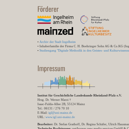
Förderer
•
Archiv der Stadt Ingelheim
• Inhaberfamilie der Firma C. H. Boehringer Sohn AG & Co.KG (In
•
Studiengang "Digitale Methodik in den Geistes- und Kulturwissensc
Impressum
Institut für Geschichtliche Landeskunde Rheinland-Pfalz e.V.
Hrsg. Dr. Werner Marzi †
Isaac-Fulda-Allee 2B, 55124 Mainz
Tel.: 06131 / 276 70 10
E-Mail:
igl@uni-mainz.de
URL:
www.igl.uni-mainz.de
Bearbeiter:
Dr. Stefan Grathoff, Dr. Regina Schäfer, Ulrich Hausm
Technische Realisierung:
net/bureau new media services GmbH & 