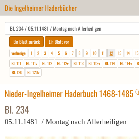
Die Ingelheimer Haderbücher
vorherige
1
2
3
4
5
6
7
8
9
10
11
12
13
14
15
Bl. 111
Bl. 111v
Bl. 112
Bl. 112v
Bl. 113
Bl. 113v
Bl. 114
Bl. 114v
B
Bl. 120
Bl. 120v
Nieder-Ingelheimer Haderbuch 1468-1485
Bl. 234
05.11.1481 / Montag nach Allerheiligen