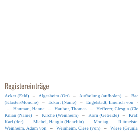
Registereinträge
Acker (Feld)
–
Algesheim (Ort)
–
Aufholung (aufholen)
–
Bad
(Kloster/Mönche)
–
Eckart (Name)
–
Engelstadt, Emerich von
–
Hanman, Henne
–
Haubor, Thomas
–
Hefferer, Clesgin (Cl
Kilian (Name)
–
Kirche (Weinheim)
–
Korn (Getreide)
–
Kraf
Karl (der)
–
Michel, Hengin (Henchin)
–
Montag
–
Rittmeiste
Weinheim, Adam von
–
Weinheim, Clese (von)
–
Wiese (Grünla