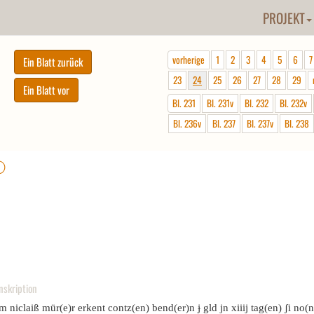
PROJEKT
vorherige
1
2
3
4
5
6
7
23
24
25
26
27
28
29
Bl. 231
Bl. 231v
Bl. 232
Bl. 232v
Bl. 236v
Bl. 237
Bl. 237v
Bl. 238
ⓘ
nskription
m niclaiß mür(e)r erkent contz(en) bend(er)n ɉ gld jn xiiij tag(en) ʃi no(n