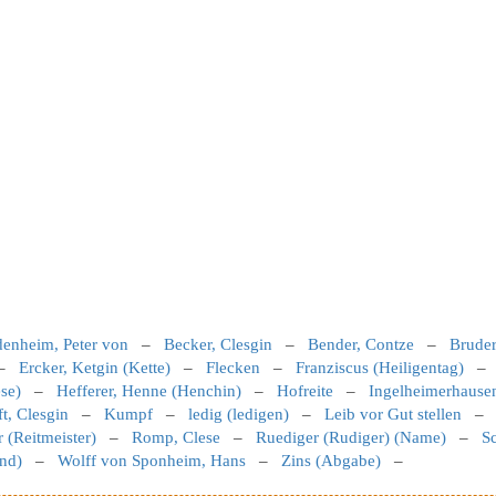
enheim, Peter von
–
Becker, Clesgin
–
Bender, Contze
–
Bruder
–
Ercker, Ketgin (Kette)
–
Flecken
–
Franziscus (Heiligentag)
ese)
–
Hefferer, Henne (Henchin)
–
Hofreite
–
Ingelheimerhausen
ft, Clesgin
–
Kumpf
–
ledig (ledigen)
–
Leib vor Gut stellen
r (Reitmeister)
–
Romp, Clese
–
Ruediger (Rudiger) (Name)
–
S
nd)
–
Wolff von Sponheim, Hans
–
Zins (Abgabe)
–