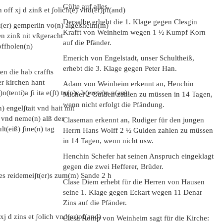
Gülte auf alles.
off xj d zinß et ʃolich(e) vnd(er)pf(and)
Derselbe erhebt die 1. Klage gegen Clesgin
et(er) gemperlin vo(n) algeßheim(m)
Krafft von Weinheim wegen 1 ½ Kumpf Korn
en zinß nit vßgeracht
auf die Pfänder.
offholen(n)
Emerich von Engelstadt, unser Schultheiß,
erhebt die 3. Klage gegen Peter Han.
en die hab craffts
er kirchen hant
Adam von Weinheim erkennt an, Henchin
tenti)a ʃi ita e(ʃt) tu(n)c b(erete)n p(an)t
Michel 2 Gulden zahlen zu müssen in 14 Tagen,
wenn nicht erfolgt die Pfändung.
) engelʃtait vnd hait mit
en vnd neme(n) alß der
Claseman erkennt an, Rudiger für den jungen
lt(eiß) ʃine(n) tag
Herrn Hans Wolff 2 ½ Gulden zahlen zu müssen
in 14 Tagen, wenn nicht usw.
Henchin Schefer hat seinen Anspruch eingeklagt
gegen die zwei Hefferer, Brüder.
s reidemeiʃt(er)s zum(m) Sande 2 h
Clase Diem erhebt für die Herren von Hausen
seine 1. Klage gegen Eckart wegen 11 Denar
Zins auf die Pfänder.
j d zins et ʃolich vnd(er)pf(and)
Clese Romp von Weinheim sagt für die Kirche: