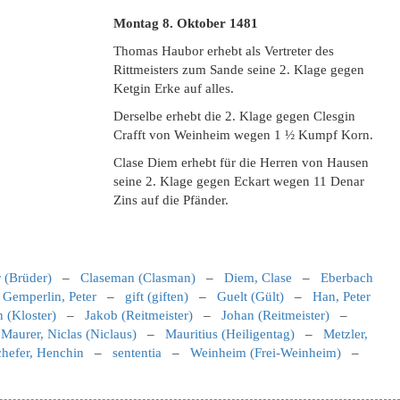
Montag 8. Oktober 1481
Thomas Haubor erhebt als Vertreter des
Rittmeisters zum Sande seine 2. Klage gegen
Ketgin Erke auf alles.
Derselbe erhebt die 2. Klage gegen Clesgin
Crafft von Weinheim wegen 1 ½ Kumpf Korn.
Clase Diem erhebt für die Herren von Hausen
seine 2. Klage gegen Eckart wegen 11 Denar
Zins auf die Pfänder.
 (Brüder)
–
Claseman (Clasman)
–
Diem, Clase
–
Eberbach
–
Gemperlin, Peter
–
gift (giften)
–
Guelt (Gült)
–
Han, Peter
 (Kloster)
–
Jakob (Reitmeister)
–
Johan (Reitmeister)
–
–
Maurer, Niclas (Niclaus)
–
Mauritius (Heiligentag)
–
Metzler,
chefer, Henchin
–
sententia
–
Weinheim (Frei-Weinheim)
–