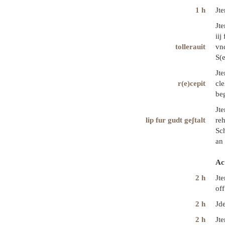
1 h
Jte
Jt
iij
tollerauit
vnd
S(e
Jte
r(e)cepit
cle
beg
Jte
lip fur gudt geʃtalt
reh
Sch
an 
Ac
2 h
Jt
off
2 h
Jd
2 h
Jte