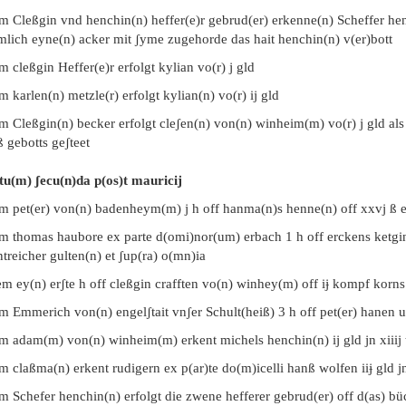
m Cleßgin vnd henchin(n) heffer(e)r gebrud(er) erkenne(n) Scheffer henc
mlich eyne(n) acker mit ʃyme zugehorde das hait henchin(n) v(er)bott
m cleßgin Heffer(e)r erfolgt kylian vo(r) j gld
m karlen(n) metzle(r) erfolgt kylian(n) vo(r) ij gld
m Cleßgin(n) becker erfolgt cleʃen(n) von(n) winheim(m) vo(r) j gld als 
 gebotts geʃteet
tu(m) ʃecu(n)da p(os)t mauricij
em pet(er) von(n) badenheym(m) j h off hanma(n)s henne(n) off xxvj ß e
em thomas haubore ex parte d(omi)nor(um) erbach 1 h off erckens ketgin
treicher gulten(n) et ʃup(ra) o(mn)ia
m ey(n) erʃte h off cleßgin crafften vo(n) winhey(m) off iɉ kompf korns
m Emmerich von(n) engelʃtait vnʃer Schult(heiß) 3 h off pet(er) hanen u
m adam(m) von(n) winheim(m) erkent michels henchin(n) ij gld jn xiiij t
m claßma(n) erkent rudigern ex p(ar)te do(m)icelli hanß wolfen iiɉ gld jn 
m Schefer henchin(n) erfolgt die zwene hefferer gebrud(er) off d(as) bü