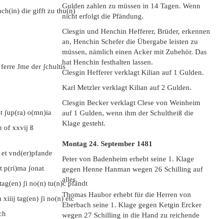
Gulden zahlen zu müssen in 14 Tagen. Wenn
h(in) die gifft zu thu(n)
nicht erfolgt die Pfändung.
Clesgin und Henchin Hefferer, Brüder, erkennen
an, Henchin Schefer die Übergabe leisten zu
müssen, nämlich einen Acker mit Zubehör. Das
hat Henchin festhalten lassen.
ferre Jme der ʃchultis
Clesgin Hefferer verklagt Kilian auf 1 Gulden.
Karl Metzler verklagt Kilian auf 2 Gulden.
Clesgin Becker verklagt Clese von Weinheim
t ʃup(ra) o(mn)ia
auf 1 Gulden, wenn ihm der Schultheiß die
Klage gesteht.
 of xxvij ß
Montag 24. September 1481
 et vnd(er)pfande
Peter von Badenheim erhebt seine 1. Klage
t p(ri)ma ʃonat
gegen Henne Hanman wegen 26 Schilling auf
alles.
ag(en) ʃi no(n) tu(n)c pfandt
Thomas Haubor erhebt für die Herren von
xiiij tag(en) ʃi no(n) etc
Eberbach seine 1. Klage gegen Ketgin Ercker
ch
wegen 27 Schilling in die Hand zu reichende