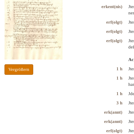
erkent(nis)
Jte
ne
erf(olgt)
Jte
erf(olgt)
Jte
erf(olgt)
Jte
deß
Ac
1 h
Jt
Vergrößern
1 h
Jt
han
1 h
Jde
3 h
Jte
erk(annt)
Jte
erk(annt)
Jte
erf(olgt)
Jte