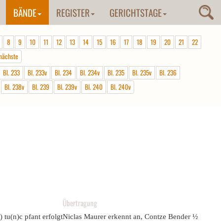
BÄNDE
REGISTER
GERICHTSTAGE
8
9
10
11
12
13
14
15
16
17
18
19
20
21
22
nächste
Bl. 233
Bl. 233v
Bl. 234
Bl. 234v
Bl. 235
Bl. 235v
Bl. 236
Bl. 238v
Bl. 239
Bl. 239v
Bl. 240
Bl. 240v
Übertragung
) tu(n)c pfant erfolgt
Niclas Maurer erkennt an, Contze Bender ½