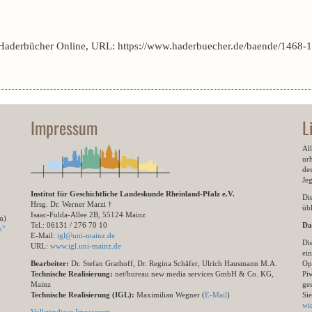
 Haderbücher Online, URL: https://www.haderbuecher.de/baende/1468-14
Impressum
L
All
ur
des
Je
Institut für Geschichtliche Landeskunde Rheinland-Pfalz e.V.
Di
Hrsg. Dr. Werner Marzi †
übl
Isaac-Fulda-Allee 2B, 55124 Mainz
m)
Tel.: 06131 / 276 70 10
Da
n"
E-Mail:
igl@uni-mainz.de
Di
URL:
www.igl.uni-mainz.de
ein
Bearbeiter:
Dr. Stefan Grathoff, Dr. Regina Schäfer, Ulrich Hausmann M.A.
Op
Technische Realisierung:
net/bureau new media services GmbH & Co. KG,
Pi
Mainz
ge
Technische Realisierung (IGL):
Maximilian Wegner (
E-Mail
)
Si
wi