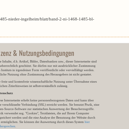
85-nieder-ingelheim/blatt/band-2-ni-1468-1485-bl-
izenz & Nutzungsbedingungen
e Inhalte, d.h. Artikel, Bilder, Datenbanken usw., dieser Internetseite sind
heberrechtlich geschützt. Sie dürfen nur mit ausdrücklicher Zustimmung
 Instituts in irgendeiner Form veröffentlicht oder vervielfältigt werden.
gliche Nutzung ohne Zustimmung des Herausgebers ist nicht gestattet.
e freie und kostenfreie wissenschaftliche Nutzung unter Übernahme eines
ichen Zitierhinweises ist selbstverständlich zulässig.
tenschutz
ese Internetseite erhebt keine personenbezogenen Daten und kann über
e verschlüsselte Verbindung (SSL) erreicht werden. Sie benutzt Piwik, eine
en-Source-Software zur statistischen Auswertung der Besucherzugriffe.
wik verwendet sog. "Cookies", Textdateien, die auf Ihrem Computer
speichert werden und die eine Analyse der Benutzung der Website durch
e ermöglichen. Sie können der Auswertung durch dieses System
hier
dersprechen
.