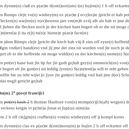
m dyeme(n) claß ex p(ar)te d(omi)nor(um) i(n) huʃen(n) 1 h off eckarten 
em Rumps cleʃe vo(n) winhey(m) ex p(ar)te
ʃ
ecc(les)ie ʃpricht er hab p
 flecken(n) wieʃen(n) v(er)luwenn jars vm(m)b xviij alb als hab er jme d
 ʃtehen die flecken noch jn der kirchen hant begert ob er die nit moge 
)n(tenti)a ʃi ita e(ʃt) tu(n)c b(ene)n p(an)t face(re)
m jdem Rümps cleʃe ʃpricht die kirch hab viij ß zins off eyne(r) hoffreid
ßgin vnd(er) hand(en) vnd ʃij jme der zins nit wurden vnd ʃte noch jn d
ert ob er die hoffreide nit moge widd(er) zu der kirchen(n) neme(n) S(e)n(
m pet(er) hane hait ʃin lip fur ʃin gudt geʃtalt gey(n) emmerich(en) von(n
t begert ob ʃin gutt(er) nit leddig ʃyen(n) S(e)n(tenti)a will er reht geb
effin hie zu reht wiʃet ʃo ʃyen ʃin gutt(er) leddig vnd hait jme d(er) Schu
das negʃt gericht geʃtalt
a
tu(m) 2
p(os)t franciʃci
em
pet(er) hau
b
2
h thomas Haubore von(n) momp(er)ʃch(aft) weg(en) de
 erckens ketgin vt p(rim)a ʃonat et ʃup(ra) o(mn)ia
em 2 h off cleʃgin(n) crafften(n) von(n) winhey(m) off iɉ kompf korns
m dyeme(n) clas ex p(ar)te d(omi)noru(m) jn huʃen 2 h off eckarten off x