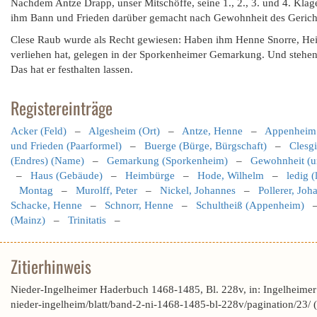
Nachdem Antze Drapp, unser Mitschöffe, seine 1., 2., 3. und 4. Klag
ihm Bann und Frieden darüber gemacht nach Gewohnheit des Gerichts.
Clese Raub wurde als Recht gewiesen: Haben ihm Henne Snorre, Heim
verliehen hat, gelegen in der Sporkenheimer Gemarkung. Und stehen 
Das hat er festhalten lassen.
Registereinträge
Acker (Feld)
–
Algesheim (Ort)
–
Antze, Henne
–
Appenheim 
und Frieden (Paarformel)
–
Buerge (Bürge, Bürgschaft)
–
Clesg
(Endres) (Name)
–
Gemarkung (Sporkenheim)
–
Gewohnheit (u
–
Haus (Gebäude)
–
Heimbürge
–
Hode, Wilhelm
–
ledig (
Montag
–
Murolff, Peter
–
Nickel, Johannes
–
Pollerer, Joh
Schacke, Henne
–
Schnorr, Henne
–
Schultheiß (Appenheim)
(Mainz)
–
Trinitatis
–
Zitierhinweis
Nieder-Ingelheimer Haderbuch 1468-1485, Bl. 228v, in: Ingelheime
nieder-ingelheim/blatt/band-2-ni-1468-1485-bl-228v/pagination/23/