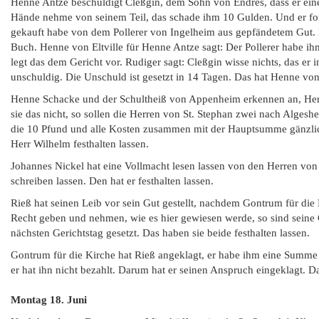
Henne Antze beschuldigt Cleßgin, dem Sohn von Endres, dass er ein
Hände nehme von seinem Teil, das schade ihm 10 Gulden. Und er ford
gekauft habe von dem Pollerer von Ingelheim aus gepfändetem Gut. Er
Buch. Henne von Eltville für Henne Antze sagt: Der Pollerer habe ih
legt das dem Gericht vor. Rudiger sagt: Cleßgin wisse nichts, das er
unschuldig. Die Unschuld ist gesetzt in 14 Tagen. Das hat Henne von E
Henne Schacke und der Schultheiß von Appenheim erkennen an, Herrn
sie das nicht, so sollen die Herren von St. Stephan zwei nach Alges
die 10 Pfund und alle Kosten zusammen mit der Hauptsumme gänzlic
Herr Wilhelm festhalten lassen.
Johannes Nickel hat eine Vollmacht lesen lassen von den Herren von
schreiben lassen. Den hat er festhalten lassen.
Rieß hat seinen Leib vor sein Gut gestellt, nachdem Gontrum für die Ki
Recht geben und nehmen, wie es hier gewiesen werde, so sind seine G
nächsten Gerichtstag gesetzt. Das haben sie beide festhalten lassen.
Gontrum für die Kirche hat Rieß angeklagt, er habe ihm eine Summe an
er hat ihn nicht bezahlt. Darum hat er seinen Anspruch eingeklagt. Das
Montag 18. Juni