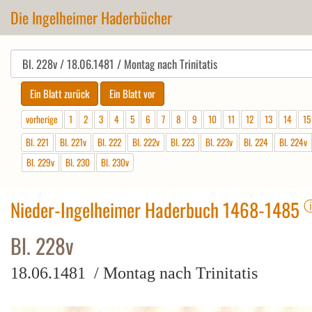
Die Ingelheimer Haderbücher
vorherige
1
2
3
4
5
6
7
8
9
10
11
12
13
14
15
Bl. 221
Bl. 221v
Bl. 222
Bl. 222v
Bl. 223
Bl. 223v
Bl. 224
Bl. 224v
Bl. 229v
Bl. 230
Bl. 230v
Nieder-Ingelheimer Haderbuch 1468-1485
Bl. 228v
18.06.1481 / Montag nach Trinitatis