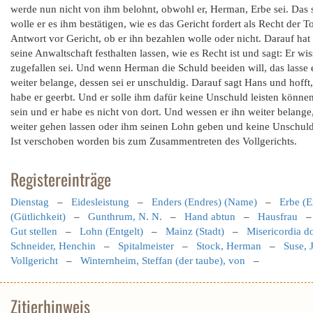
werde nun nicht von ihm belohnt, obwohl er, Herman, Erbe sei. Das s
wolle er es ihm bestätigen, wie es das Gericht fordert als Recht der 
Antwort vor Gericht, ob er ihn bezahlen wolle oder nicht. Darauf hat
seine Anwaltschaft festhalten lassen, wie es Recht ist und sagt: Er w
zugefallen sei. Und wenn Herman die Schuld beeiden will, das lasse 
weiter belange, dessen sei er unschuldig. Darauf sagt Hans und hofft
habe er geerbt. Und er solle ihm dafür keine Unschuld leisten können
sein und er habe es nicht von dort. Und wessen er ihn weiter belange
weiter gehen lassen oder ihm seinen Lohn geben und keine Unschuld da
Ist verschoben worden bis zum Zusammentreten des Vollgerichts.
Registereinträge
Dienstag
–
Eidesleistung
–
Enders (Endres) (Name)
–
Erbe (E
(Gütlichkeit)
–
Gunthrum, N. N.
–
Hand abtun
–
Hausfrau
Gut stellen
–
Lohn (Entgelt)
–
Mainz (Stadt)
–
Misericordia d
Schneider, Henchin
–
Spitalmeister
–
Stock, Herman
–
Suse, 
Vollgericht
–
Winternheim, Steffan (der taube), von
–
Zitierhinweis