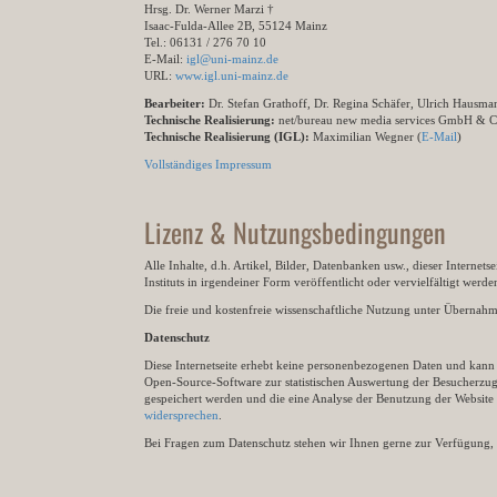
Hrsg. Dr. Werner Marzi †
Isaac-Fulda-Allee 2B, 55124 Mainz
Tel.: 06131 / 276 70 10
E-Mail:
igl@uni-mainz.de
URL:
www.igl.uni-mainz.de
Bearbeiter:
Dr. Stefan Grathoff, Dr. Regina Schäfer, Ulrich Hausm
Technische Realisierung:
net/bureau new media services GmbH & 
Technische Realisierung (IGL):
Maximilian Wegner (
E-Mail
)
Vollständiges Impressum
Lizenz & Nutzungsbedingungen
Alle Inhalte, d.h. Artikel, Bilder, Datenbanken usw., dieser Internet
Instituts in irgendeiner Form veröffentlicht oder vervielfältigt wer
Die freie und kostenfreie wissenschaftliche Nutzung unter Übernahme 
Datenschutz
Diese Internetseite erhebt keine personenbezogenen Daten und kann ü
Open-Source-Software zur statistischen Auswertung der Besucherzugr
gespeichert werden und die eine Analyse der Benutzung der Websit
widersprechen
.
Bei Fragen zum Datenschutz stehen wir Ihnen gerne zur Verfügung, 