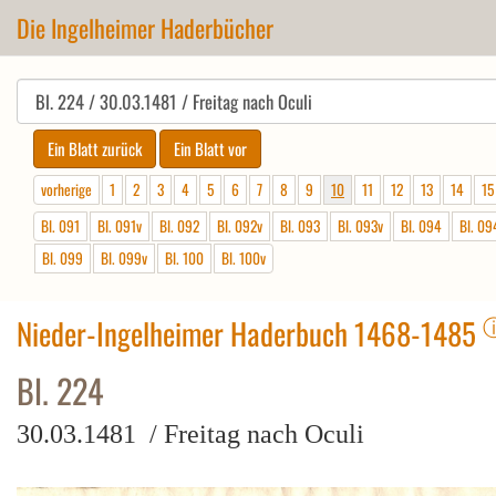
Die Ingelheimer Haderbücher
vorherige
1
2
3
4
5
6
7
8
9
10
11
12
13
14
15
Bl. 091
Bl. 091v
Bl. 092
Bl. 092v
Bl. 093
Bl. 093v
Bl. 094
Bl. 09
Bl. 099
Bl. 099v
Bl. 100
Bl. 100v
Nieder-Ingelheimer Haderbuch 1468-1485
Bl. 224
30.03.1481 / Freitag nach Oculi