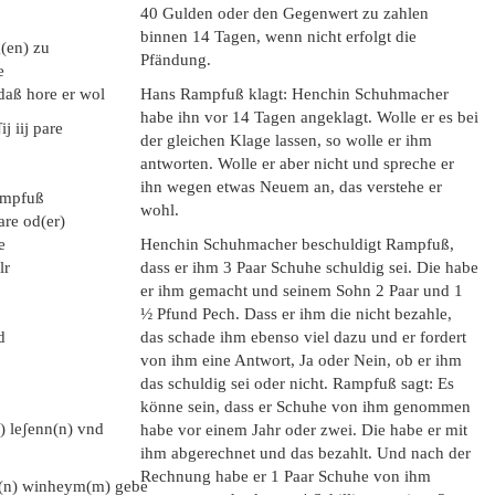
40 Gulden oder den Gegenwert zu zahlen
binnen 14 Tagen, wenn nicht erfolgt die
(en) zu
Pfändung.
e
 daß hore er wol
Hans Rampfuß klagt: Henchin Schuhmacher
habe ihn vor 14 Tagen angeklagt. Wolle er es bei
j iij pare
der gleichen Klage lassen, so wolle er ihm
antworten. Wolle er aber nicht und spreche er
ihn wegen etwas Neuem an, das verstehe er
Rampfuß
wohl.
re od(er)
e
Henchin Schuhmacher beschuldigt Rampfuß,
lr
dass er ihm 3 Paar Schuhe schuldig sei. Die habe
er ihm gemacht und seinem Sohn 2 Paar und 1
½ Pfund Pech. Dass er ihm die nicht bezahle,
d
das schade ihm ebenso viel dazu und er fordert
von ihm eine Antwort, Ja oder Nein, ob er ihm
das schuldig sei oder nicht. Rampfuß sagt: Es
könne sein, dass er Schuhe von ihm genommen
n) leʃenn(n) vnd
habe vor einem Jahr oder zwei. Die habe er mit
ihm abgerechnet und das bezahlt. Und nach der
Rechnung habe er 1 Paar Schuhe von ihm
on(n) winheym(m) gebe