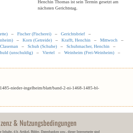
Henchin Thomas ist sein Termin gesetzt am
nächsten Gerichtstag.
ette)
–
Fischer (Fischerei)
–
Gerichtsbrief
–
inheim)
–
Korn (Getreide)
–
Krafft, Henchin
–
Mittwoch
–
, Claseman
–
Schuh (Schuhe)
–
Schuhmacher, Henchin
–
huld (unschuldig)
–
Viertel
–
Weinheim (Frei-Weinheim)
–
1485-nieder-ingelheim/blatt/band-2-ni-1468-1485-bl-
izenz & Nutzungsbedingungen
e Inhalte, d.h. Artikel, Bilder, Datenbanken usw., dieser Internetseite sind