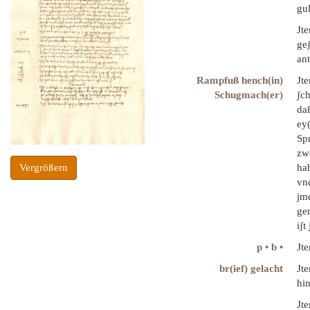
gul
Jt
geʃ
ant
Rampfuß hench(in)
Jte
Schugmach(er)
ʃc
daß
ey(
Sp
zw
Vergrößern
hab
vnd
jme
ger
iʃt
p • b •
Jt
br(ief) gelacht
Jte
hi
Jt