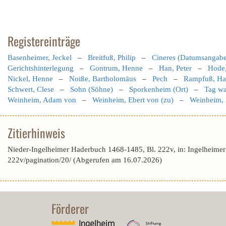
Registereinträge
Basenheimer, Jeckel
–
Breitfuß, Philip
–
Cineres (Datumsangabe
Gerichtshinterlegung
–
Gontrum, Henne
–
Han, Peter
–
Hode
Nickel, Henne
–
Noiße, Bartholomäus
–
Pech
–
Rampfuß, Ha
Schwert, Clese
–
Sohn (Söhne)
–
Sporkenheim (Ort)
–
Tag wa
Weinheim, Adam von
–
Weinheim, Ebert von (zu)
–
Weinheim, 
Zitierhinweis
Nieder-Ingelheimer Haderbuch 1468-1485, Bl. 222v, in: Ingelheime
222v/pagination/20/ (Abgerufen am 16.07.2026)
Förderer