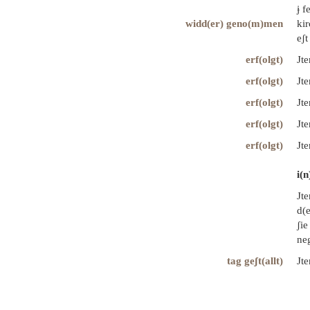
ɉ f
widd(er) geno(m)men
kir
eʃt
erf(olgt)
Jte
erf(olgt)
Jt
erf(olgt)
Jte
erf(olgt)
Jte
erf(olgt)
Jte
i(
Jt
d(e
ʃie
neg
tag geʃt(allt)
Jte