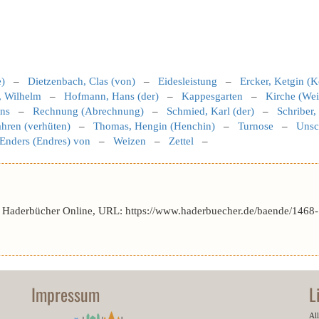
)
–
Dietzenbach, Clas (von)
–
Eidesleistung
–
Ercker, Ketgin (K
, Wilhelm
–
Hofmann, Hans (der)
–
Kappesgarten
–
Kirche (We
ns
–
Rechnung (Abrechnung)
–
Schmied, Karl (der)
–
Schriber
hren (verhüten)
–
Thomas, Hengin (Henchin)
–
Turnose
–
Unsc
Enders (Endres) von
–
Weizen
–
Zettel
–
r Haderbücher Online, URL: https://www.haderbuecher.de/baende/1468-
Impressum
L
All