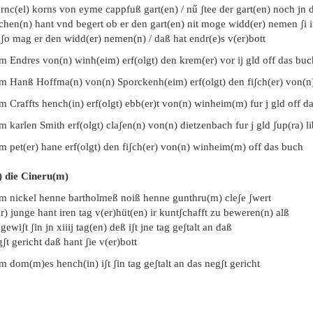
ernc(el) korns von eyme cappfuß gart(en) / nű ʃtee der gart(en) noch jn 
chen(n) hant vnd begert ob er den gart(en) nit moge widd(er) nemen ʃi i
 ʃo mag er den widd(er) nemen(n) / daß hat endr(e)s v(er)bott
m Endres von(n) winh(eim) erf(olgt) den krem(er) vor ij gld off das buc
em Hanß Hoffma(n) von(n) Sporckenh(eim) erf(olgt) den fiʃch(er) von(n)
m Craffts hench(in) erf(olgt) ebb(er)t von(n) winheim(m) fur j gld off da
m karlen Smith erf(olgt) claʃen(n) von(n) dietzenbach fur j gld ʃup(ra) l
m pet(er) hane erf(olgt) den fiʃch(er) von(n) winheim(m) off das buch
n) die Cineru(m)
em nickel henne bartholmeß noiß henne gunthru(m) cleʃe ʃwert
r) junge hant iren tag v(er)hüt(en) ir kuntʃchafft zu beweren(n) alß
 gewiʃt ʃin jn xiiij tag(en) deß iʃt jne tag geʃtalt an daß
ʃt gericht daß hant ʃie v(er)bott
m dom(m)es hench(in) iʃt ʃin tag geʃtalt an das negʃt gericht