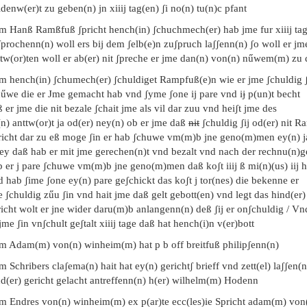
denw(er)t zu geben(n) jn xiiij tag(en) ʃi no(n) tu(n)c pfant
em Hanß Ramßfuß ʃpricht hench(in) ʃchuchmech(er) hab jme fur xiiij tag
prochenn(n) woll ers bij dem ʃelb(e)n zuʃpruch laʃʃenn(n) ʃo woll er jm
tw(or)ten woll er ab(er) nit ʃpreche er jme dan(n) von(n) nűwem(m) zu
m hench(in) ʃchumech(er) ʃchuldiget Rampfuß(e)n wie er jme ʃchuldig ʃi
hűwe die er Jme gemacht hab vnd ʃyme ʃone ij pare vnd iɉ p(un)t becht
 er jme die nit bezale ʃchait jme als vil dar zuu vnd heiʃt jme des
n) anttw(or)t ja od(er) ney(n) ob er jme daß
nit
ʃchuldig ʃij od(er) nit 
richt dar zu eß moge ʃin er hab ʃchuwe vm(m)b jne geno(m)men ey(n) ja
ey daß hab er mit jme gerechen(n)t vnd bezalt vnd nach der rechnu(n)g
 er j pare ʃchuwe vm(m)b jne geno(m)men daß koʃt iiij ß mi(n)(us) iij h
 hab ʃime ʃone ey(n) pare geʃchickt das koʃt j tor(nes) die bekenne er
 ʃchuldig zűu ʃin vnd hait jme daß gelt gebott(en) vnd legt das hind(er)
icht wolt er jne wider daru(m)b anlangenn(n) deß ʃij er onʃchuldig / Vn
 jme ʃin vnʃchult geʃtalt xiiij tage daß hat hench(i)n v(er)bott
em Adam(m) von(n) winheim(m) hat p b off breitfuß philipʃenn(n)
m Schribers claʃema(n) hait hat ey(n) gerichtʃ brieff vnd zett(el) laʃʃen(
nd(er) gericht gelacht antreffenn(n) h(er) wilhelm(m) Hodenn
em Endres von(n) winheim(m) ex p(ar)te ecc(les)ie Spricht adam(m) v