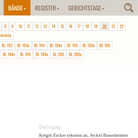
BÄNDE
REGISTER
GERICHTSTAGE
8
9
10
11
12
13
14
15
16
17
18
19
20
21
22
nächste
Bl. 193
Bl. 193v
Bl. 194
Bl. 194v
Bl. 195
Bl. 195v
Bl. 196
Bl. 198v
Bl. 199
Bl. 199v
Bl. 200
Bl. 200v
Übertragung
Ketgin Ercker erkennt an, Jeckel Basenheimer