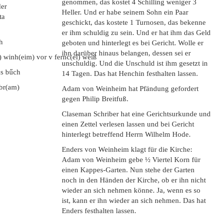
genommen, das kostet 4 Schilling weniger 3
der
Heller. Und er habe seinem Sohn ein Paar
ta
geschickt, das kostete 1 Turnosen, das bekenne
er ihm schuldig zu sein. Und er hat ihm das Geld
h
geboten und hinterlegt es bei Gericht. Wolle er
ihn darüber hinaus belangen, dessen sei er
 winh(eim) vor v fernc(el) weiß
unschuldig. Und die Unschuld ist ihm gesetzt in
s bűch
14 Tagen. Das hat Henchin festhalten lassen.
ibr(am)
Adam von Weinheim hat Pfändung gefordert
gegen Philip Breitfuß.
Claseman Schriber hat eine Gerichtsurkunde und
einen Zettel verlesen lassen und bei Gericht
hinterlegt betreffend Herrn Wilhelm Hode.
Enders von Weinheim klagt für die Kirche:
Adam von Weinheim gebe ½ Viertel Korn für
einen Kappes-Garten. Nun stehe der Garten
noch in den Händen der Kirche, ob er ihn nicht
wieder an sich nehmen könne. Ja, wenn es so
ist, kann er ihn wieder an sich nehmen. Das hat
Enders festhalten lassen.