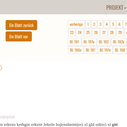
PROJEKT
vorherige
1
2
3
4
5
6
7
23
24
25
26
27
28
29
Bl. 191
Bl. 191v
Bl. 192
Bl. 192v
Bl. 196v
Bl. 197
Bl. 197v
Bl. 198
ⓘ
nskription
em erkens kethgin erkent Jekeln baʃennheim(er) xl gld od(er) xl
gld