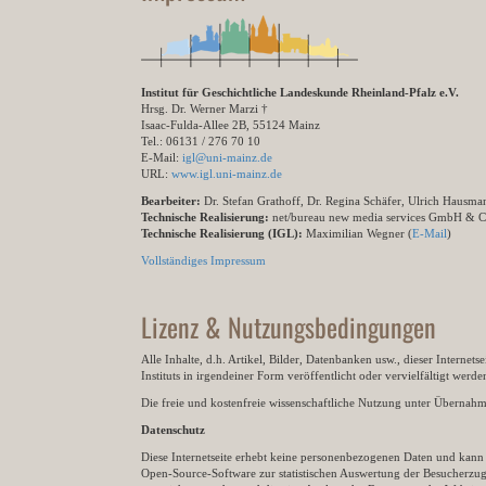
Institut für Geschichtliche Landeskunde Rheinland-Pfalz e.V.
Hrsg. Dr. Werner Marzi †
Isaac-Fulda-Allee 2B, 55124 Mainz
Tel.: 06131 / 276 70 10
E-Mail:
igl@uni-mainz.de
URL:
www.igl.uni-mainz.de
Bearbeiter:
Dr. Stefan Grathoff, Dr. Regina Schäfer, Ulrich Hausm
Technische Realisierung:
net/bureau new media services GmbH & 
Technische Realisierung (IGL):
Maximilian Wegner (
E-Mail
)
Vollständiges Impressum
Lizenz & Nutzungsbedingungen
Alle Inhalte, d.h. Artikel, Bilder, Datenbanken usw., dieser Internet
Instituts in irgendeiner Form veröffentlicht oder vervielfältigt wer
Die freie und kostenfreie wissenschaftliche Nutzung unter Übernahme 
Datenschutz
Diese Internetseite erhebt keine personenbezogenen Daten und kann ü
Open-Source-Software zur statistischen Auswertung der Besucherzugr