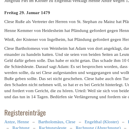
Jungfrau Fiel im Kloster zu Engelthal verklagt Henne Antze wegen
Freitag 29. Januar 1479
Clese Ruße als Vertreter der Herren von St. Stephan zu Mainz hat P
Henne Kemmer von Heidesheim hat Pfändung gefordert gegen Henn
Winß, der Kistener von Ingelheim, hat Pfändung gefordert gegen He
Clese Bartholomeus von Weinheim hat Adam von dort angeklagt, dass 
einander zu handeln hatten. Und sie seien von beiden Seiten an Le
Geld dafür geben solle. Das habe er nicht getan. Das schade ihm 1
die Schiedsleute. Darauf sagt Adam: Es sei besprochen worden, dass 
werden sollte, da sei Clese aufgestanden und weggegangen und wollt
Buße geben sollte. Das sei nicht geschehen. Clese habe auch den Turn
den Schaden nicht nehmen will, so hat er es bei Gericht hinterlegt. U
und fordert vom Gericht, die zu hören. Urteil: Weil sie sich von beide
und das tun in 14 Tagen. Bedürfen sie Verlängerung und fordern sie 
Registereinträge
Antze, Henne
–
Bartholomäus, Clese
–
Engelthal (Kloster)
–
–
Rachtung
–
Rachtungsleute
–
Rechnung (Abrechnung)