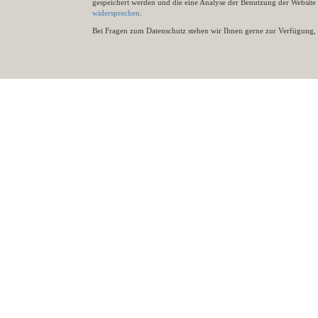
gespeichert werden und die eine Analyse der Benutzung der Websit
widersprechen
.
Bei Fragen zum Datenschutz stehen wir Ihnen gerne zur Verfügung, 