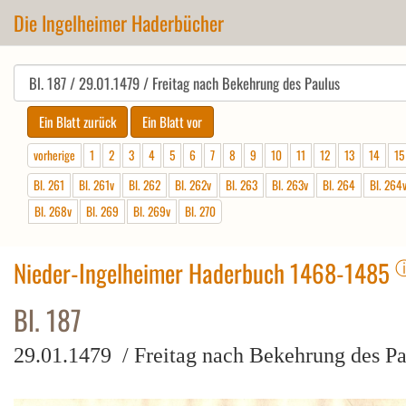
Die Ingelheimer Haderbücher
vorherige
1
2
3
4
5
6
7
8
9
10
11
12
13
14
15
Bl. 261
Bl. 261v
Bl. 262
Bl. 262v
Bl. 263
Bl. 263v
Bl. 264
Bl. 264
Bl. 268v
Bl. 269
Bl. 269v
Bl. 270
Nieder-Ingelheimer Haderbuch 1468-1485
Bl. 187
29.01.1479 / Freitag nach Bekehrung des Pa