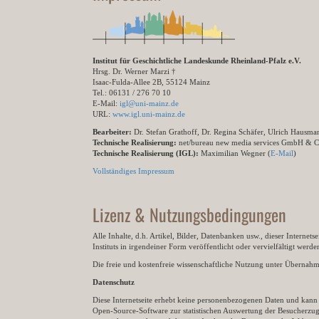
Institut für Geschichtliche Landeskunde Rheinland-Pfalz e.V.
Hrsg. Dr. Werner Marzi †
Isaac-Fulda-Allee 2B, 55124 Mainz
Tel.: 06131 / 276 70 10
E-Mail:
igl@uni-mainz.de
URL:
www.igl.uni-mainz.de
Bearbeiter:
Dr. Stefan Grathoff, Dr. Regina Schäfer, Ulrich Hausm
Technische Realisierung:
net/bureau new media services GmbH & 
Technische Realisierung (IGL):
Maximilian Wegner (
E-Mail
)
Vollständiges Impressum
Lizenz & Nutzungsbedingungen
Alle Inhalte, d.h. Artikel, Bilder, Datenbanken usw., dieser Internet
Instituts in irgendeiner Form veröffentlicht oder vervielfältigt wer
Die freie und kostenfreie wissenschaftliche Nutzung unter Übernahme 
Datenschutz
Diese Internetseite erhebt keine personenbezogenen Daten und kann ü
Open-Source-Software zur statistischen Auswertung der Besucherzugr