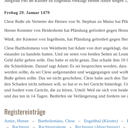
Jungfrau Fiel im Kloster zu Engelthal verklagt Henne Antze wegen
Freitag 29. Januar 1479
Clese Ruße als Vertreter der Herren von St. Stephan zu Mainz hat P
Henne Kemmer von Heidesheim hat Pfändung gefordert gegen Henn
Winß, der Kistener von Ingelheim, hat Pfändung gefordert gegen He
Clese Bartholomeus von Weinheim hat Adam von dort angeklagt, dass 
einander zu handeln hatten. Und sie seien von beiden Seiten an Le
Geld dafür geben solle. Das habe er nicht getan. Das schade ihm 1
die Schiedsleute. Darauf sagt Adam: Es sei besprochen worden, dass 
werden sollte, da sei Clese aufgestanden und weggegangen und wollt
Buße geben sollte. Das sei nicht geschehen. Clese habe auch den Turn
den Schaden nicht nehmen will, so hat er es bei Gericht hinterlegt. U
und fordert vom Gericht, die zu hören. Urteil: Weil sie sich von beide
und das tun in 14 Tagen. Bedürfen sie Verlängerung und fordern sie 
Registereinträge
Antze, Henne
–
Bartholomäus, Clese
–
Engelthal (Kloster)
–
–
Rachtung
–
Rachtungsleute
–
Rechnung (Abrechnung)