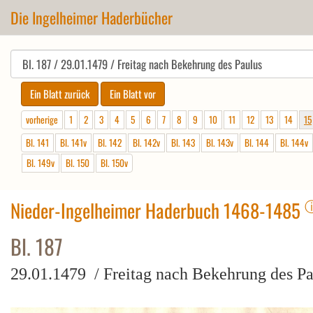
Die Ingelheimer Haderbücher
vorherige
1
2
3
4
5
6
7
8
9
10
11
12
13
14
15
Bl. 141
Bl. 141v
Bl. 142
Bl. 142v
Bl. 143
Bl. 143v
Bl. 144
Bl. 144v
Bl. 149v
Bl. 150
Bl. 150v
Nieder-Ingelheimer Haderbuch 1468-1485
Bl. 187
29.01.1479 / Freitag nach Bekehrung des Pa