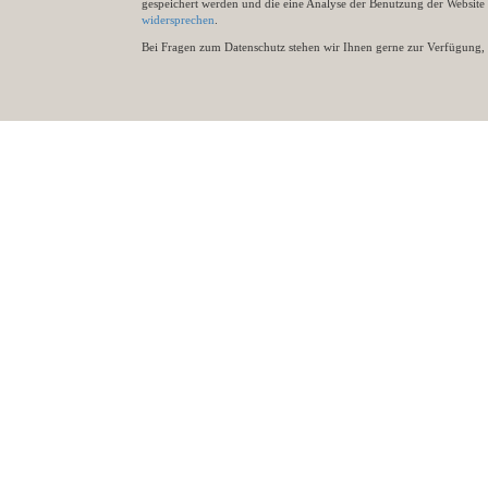
gespeichert werden und die eine Analyse der Benutzung der Websit
widersprechen
.
Bei Fragen zum Datenschutz stehen wir Ihnen gerne zur Verfügung, 